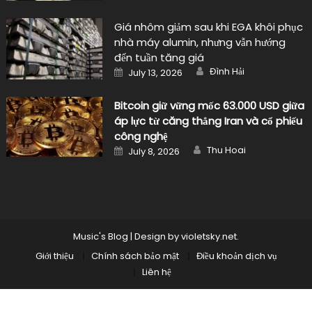
Giá nhôm giảm sau khi EGA khôi phục
nhà máy alumin, nhưng vẫn hướng
đến tuần tăng giá
Author
Posted
Đình Hải
July 13, 2026
on
Bitcoin giữ vững mốc 63.000 USD giữa
áp lực từ căng thẳng Iran và cổ phiếu
công nghệ
Author
Posted
Thu Hoai
July 8, 2026
on
Music's Blog
|
Design by
violetsky.net
.
Giới thiệu
Chính sách bảo mật
Điều khoản dịch vụ
Liên hệ