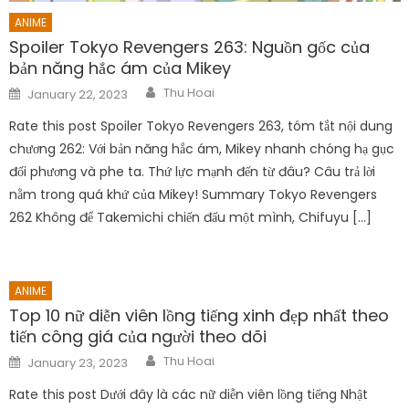
ANIME
Spoiler Tokyo Revengers 263: Nguồn gốc của
bản năng hắc ám của Mikey
Author
Posted
Thu Hoai
January 22, 2023
on
Rate this post Spoiler Tokyo Revengers 263, tóm tắt nội dung
chương 262: Với bản năng hắc ám, Mikey nhanh chóng hạ gục
đối phương và phe ta. Thứ lực mạnh đến từ đâu? Câu trả lời
nằm trong quá khứ của Mikey! Summary Tokyo Revengers
262 Không để Takemichi chiến đấu một mình, Chifuyu […]
ANIME
Top 10 nữ diễn viên lồng tiếng xinh đẹp nhất theo
tiến công giá của người theo dõi
Author
Posted
Thu Hoai
January 23, 2023
on
Rate this post Dưới đây là các nữ diễn viên lồng tiếng Nhật