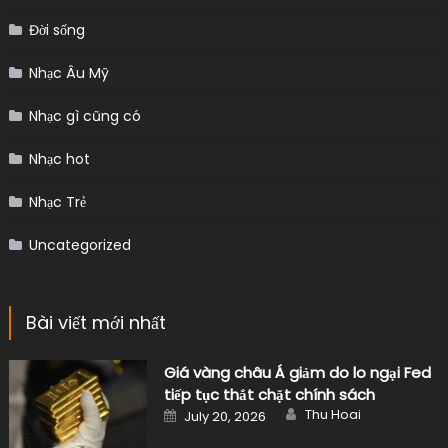
Đời sống
Nhạc Âu Mỹ
Nhạc gì cũng có
Nhạc hot
Nhạc Trẻ
Uncategorized
Bài viết mới nhất
Giá vàng châu Á giảm do lo ngại Fed
tiếp tục thắt chặt chính sách
Author
Posted
Thu Hoai
July 20, 2026
on