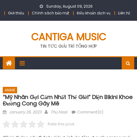
Skip
Sunday, August 09, 2026
to
Giới thiệu
Chính sách bảo mật
Điều khoản dịch vụ
Liên hệ
content
CANTIGA MUSIC
TIN TỨC GIẢI TRÍ TỔNG HỢP
ANIME
“Mỹ Nhân Gợi Cảm Nhất Thế Giới” Diện Bikini Khoe
Đường Cong Gây Mê
Posted
Author
January 26, 2023
Thu Hoai
Comment(0)
on
Rate this post