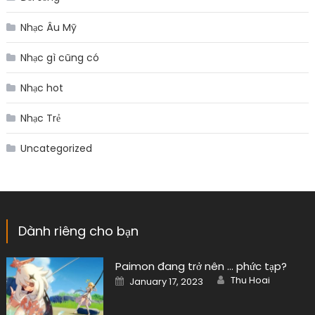
Nhạc Âu Mỹ
Nhạc gì cũng có
Nhạc hot
Nhạc Trẻ
Uncategorized
Dành riêng cho bạn
Paimon đang trở nên … phức tạp?
Author
Posted
Thu Hoai
January 17, 2023
on