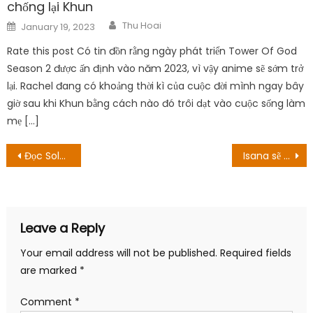
chống lại Khun
Author
Posted
Thu Hoai
January 19, 2023
on
Rate this post Có tin đồn rằng ngày phát triển Tower Of God
Season 2 được ấn định vào năm 2023, vì vậy anime sẽ sớm trở
lại. Rachel đang có khoảng thời kì của cuộc đời mình ngay bây
giờ sau khi Khun bằng cách nào đó trôi dạt vào cuộc sống làm
mẹ […]
Post
Đọc Solo Max Level Newbie Chương 56 Ngày phát triển: Tháp Thử thách
Isana sẽ cầu hôn Mizuto? Ngày phát hành và hơn thế nữa!
navigation
Leave a Reply
Your email address will not be published.
Required fields
are marked
*
Comment
*