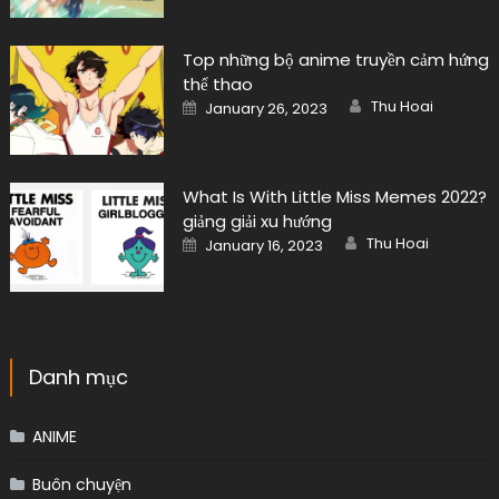
Top những bộ anime truyền cảm hứng
thể thao
Author
Posted
Thu Hoai
January 26, 2023
on
What Is With Little Miss Memes 2022?
giảng giải xu hướng
Author
Posted
Thu Hoai
January 16, 2023
on
Danh mục
ANIME
Buôn chuyện