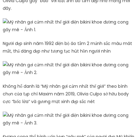
Olivia Culpo gây “bão” với loạt ảnh áo tắm đẹp như mộng mới
đây.
Người đẹp sinh năm 1992 diện bộ áo tắm 2 mảnh sắc màu mát
mắt, thả dáng đẹp như tượng tạc hút hồn người nhìn
Không hổ danh là “Mỹ nhân gợi cảm nhất thế giới” theo bình
chọn của tạp chí Maxim năm 2019, Olivia Culpo sở hữu body
cực “bốc lửa” và gương mặt xinh đẹp sắc nét
Đường cong thể hình uốn lượn “gây mê” của người đẹp Mỹ khiến