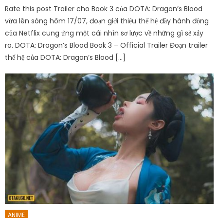
Rate this post Trailer cho Book 3 của DOTA: Dragon’s Blood
vừa lên sóng hôm 17/07, đoạn giới thiệu thế hệ đầy hành động
của Netflix cung ứng một cái nhìn sơ lược về những gì sẽ xảy
ra. DOTA: Dragon’s Blood Book 3 – Official Trailer Đoạn trailer
thế hệ của DOTA: Dragon’s Blood […]
ANIME