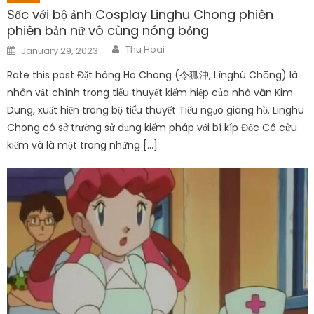
Sốc với bộ ảnh Cosplay Linghu Chong phiên
phiên bản nữ vô cùng nóng bỏng
Author
Posted
Thu Hoai
January 29, 2023
on
Rate this post Đặt hàng Ho Chong (令狐沖, Lìnghú Chōng) là
nhân vật chính trong tiểu thuyết kiếm hiệp của nhà văn Kim
Dung, xuất hiện trong bộ tiểu thuyết Tiếu ngạo giang hồ. Linghu
Chong có sở trường sử dụng kiếm pháp với bí kíp Độc Cô cửu
kiếm và là một trong những […]