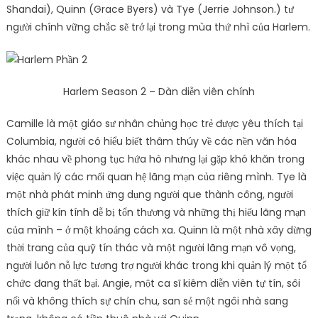
Shandai), Quinn (Grace Byers) và Tye (Jerrie Johnson.) tư
người chính vững chắc sẽ trở lại trong mùa thứ nhì của Harlem.
Harlem Season 2 – Dàn diễn viên chính
Camille là một giáo sư nhân chủng học trẻ được yêu thích tại
Columbia, người có hiểu biết thâm thúy về các nền văn hóa
khác nhau về phong tục hứa hò nhưng lại gặp khó khăn trong
việc quản lý các mối quan hệ lãng mạn của riêng mình. Tye là
một nhà phát minh ứng dụng người que thành công, người
thích giữ kín tính dễ bị tổn thương và những thị hiếu lãng mạn
của mình – ở một khoảng cách xa. Quinn là một nhà xây dừng
thời trang của quỹ tín thác và một người lãng mạn vô vọng,
người luôn nỗ lực tương trợ người khác trong khi quản lý một tổ
chức đang thất bại. Angie, một ca sĩ kiêm diễn viên tự tín, sôi
nổi và không thích sự chỉn chu, san sẻ một ngôi nhà sang