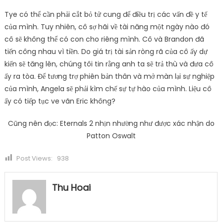
Tye có thể cần phải cắt bỏ tử cung để điều trị các vấn đề y tế
của mình. Tuy nhiên, cô sợ hãi về tài năng một ngày nào đó
cô sẽ không thể có con cho riêng mình. Cô và Brandon đã
tiến công nhau vì tiền. Do giá trị tài sản ròng rã của cô ấy dự
kiến ​​sẽ tăng lên, chúng tôi tin rằng anh ta sẽ trả thù và đưa cô
ấy ra tòa. Để tương trợ phiên bản thân và mở màn lại sự nghiệp
của mình, Angela sẽ phải kìm chế sự tự hào của mình. Liệu cô
ấy có tiếp tục ve vãn Eric không?
Cũng nên đọc: Eternals 2 nhịn nhường như được xác nhận do
Patton Oswalt
Post Views:
938
Thu Hoai