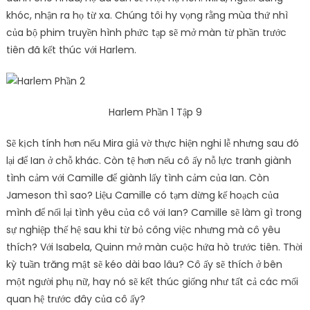
khóc, nhận ra họ từ xa. Chúng tôi hy vọng rằng mùa thứ nhì
của bộ phim truyền hình phức tạp sẽ mở màn từ phần trước
tiên đã kết thúc với Harlem.
Harlem Phần 1 Tập 9
Sẽ kịch tính hơn nếu Mira giả vờ thực hiện nghi lễ nhưng sau đó
lại để Ian ở chỗ khác. Còn tệ hơn nếu cô ấy nỗ lực tranh giành
tình cảm với Camille để giành lấy tình cảm của Ian. Còn
Jameson thì sao? Liệu Camille có tạm dừng kế hoạch của
mình để nối lại tình yêu của cô với Ian? Camille sẽ làm gì trong
sự nghiệp thế hệ sau khi từ bỏ công việc nhưng mà cô yêu
thích? Với Isabela, Quinn mở màn cuộc hứa hò trước tiên. Thời
kỳ tuần trăng mật sẽ kéo dài bao lâu? Cô ấy sẽ thích ở bên
một người phụ nữ, hay nó sẽ kết thúc giống như tất cả các mối
quan hệ trước đây của cô ấy?