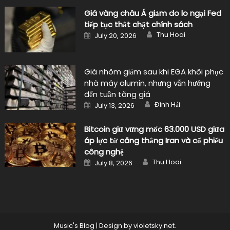
Giá vàng châu Á giảm do lo ngại Fed
tiếp tục thắt chặt chính sách
Author
Posted
Thu Hoai
July 20, 2026
on
Giá nhôm giảm sau khi EGA khôi phục
nhà máy alumin, nhưng vẫn hướng
đến tuần tăng giá
Author
Posted
Đình Hải
July 13, 2026
on
Bitcoin giữ vững mốc 63.000 USD giữa
áp lực từ căng thẳng Iran và cổ phiếu
công nghệ
Author
Posted
Thu Hoai
July 8, 2026
on
Music's Blog
|
Design by
violetsky.net
.