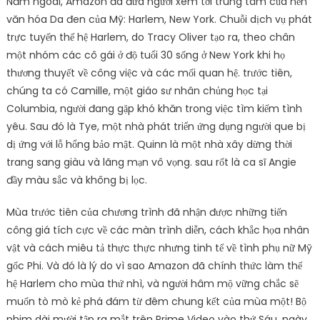
Năm ngoái, Amazon đã đưa người xem tới trung tâm của nền
văn hóa Da đen của Mỹ: Harlem, New York. Chuỗi dịch vụ phát
trực tuyến thế hệ Harlem, do Tracy Oliver tạo ra, theo chân
một nhóm các cô gái ở độ tuổi 30 sống ở New York khi họ
thương thuyết về công việc và các mối quan hệ. trước tiên,
chúng ta có Camille, một giáo sư nhân chủng học tại
Columbia, người đang gặp khó khăn trong việc tìm kiếm tình
yêu. Sau đó là Tye, một nhà phát triển ứng dụng người que bị
dị ứng với lỗ hổng bảo mật. Quinn là một nhà xây dừng thời
trang sang giàu và lãng mạn vô vọng. sau rốt là ca sĩ Angie
đầy màu sắc và không bị lọc.
Mùa trước tiên của chương trình đã nhận được những tiến
công giá tích cực về các màn trình diễn, cách khắc họa nhân
vật và cách miêu tả thực thực nhưng tinh tế về tình phụ nữ Mỹ
gốc Phi. Và đó là lý do vì sao Amazon đã chính thức làm thế
hệ Harlem cho mùa thứ nhì, và người hâm mộ vững chắc sẽ
muốn tò mò kẻ phá đám từ đêm chung kết của mùa một! Bộ
phim dài mười tập ra mắt trên Prime Video vào thứ Sáu, ngày