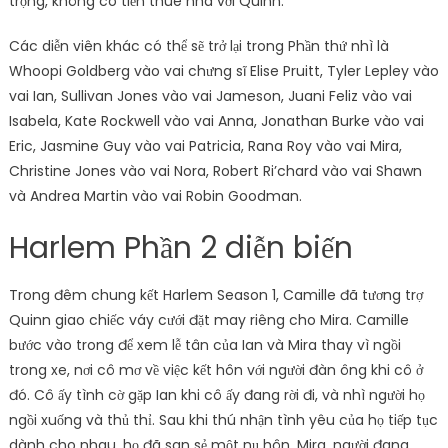
trọng, không có tiền thuê nhà với Quinn.
Các diễn viên khác có thể sẽ trở lại trong Phần thứ nhì là
Whoopi Goldberg vào vai chưng sĩ Elise Pruitt, Tyler Lepley vào
vai Ian, Sullivan Jones vào vai Jameson, Juani Feliz vào vai
Isabela, Kate Rockwell vào vai Anna, Jonathan Burke vào vai
Eric, Jasmine Guy vào vai Patricia, Rana Roy vào vai Mira,
Christine Jones vào vai Nora, Robert Ri’chard vào vai Shawn
và Andrea Martin vào vai Robin Goodman.
Harlem Phần 2 diễn biến
Trong đêm chung kết Harlem Season 1, Camille đã tương trợ
Quinn giao chiếc váy cưới đặt may riêng cho Mira. Camille
bước vào trong để xem lễ tân của Ian và Mira thay vì ngồi
trong xe, nơi cô mơ về việc kết hôn với người đàn ông khi cô ở
đó. Cô ấy tình cờ gặp Ian khi cô ấy đang rời đi, và nhì người họ
ngồi xuống và thủ thỉ. Sau khi thú nhận tình yêu của họ tiếp tục
dành cho nhau, họ đã san sẻ một nụ hôn. Mira, người đang