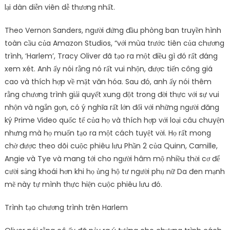
lại dàn diễn viên dễ thương nhất.
Theo Vernon Sanders, người đứng đầu phòng ban truyền hình
toàn cầu của Amazon Studios, “với mùa trước tiên của chương
trình, ‘Harlem’, Tracy Oliver đã tạo ra một điều gì đó rất đáng
xem xét. Anh ấy nói rằng nó rất vui nhộn, được tiến công giá
cao và thích hợp về mặt văn hóa. Sau đó, anh ấy nói thêm
rằng chương trình giải quyết xung đột trong đời thực với sự vui
nhộn và ngắn gọn, có ý nghĩa rất lớn đối với những người đăng
ký Prime Video quốc tế của họ và thích hợp với loại câu chuyện
nhưng mà họ muốn tạo ra một cách tuyệt vời. Họ rất mong
chờ được theo dõi cuộc phiêu lưu Phần 2 của Quinn, Camille,
Angie và Tye và mang tới cho người hâm mộ nhiều thời cơ để
cười sảng khoái hơn khi họ ủng hộ tư người phụ nữ Da đen mạnh
mẽ này tự mình thực hiện cuộc phiêu lưu đó.
Trình tạo chương trình trên Harlem