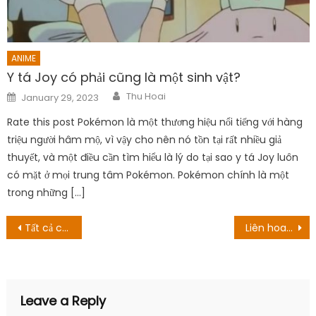
ANIME
Y tá Joy có phải cũng là một sinh vật?
Author
Posted
Thu Hoai
January 29, 2023
on
Rate this post Pokémon là một thương hiệu nổi tiếng với hàng
triệu người hâm mộ, vì vậy cho nên nó tồn tại rất nhiều giả
thuyết, và một điều cần tìm hiểu là lý do tại sao y tá Joy luôn
có mặt ở mọi trung tâm Pokémon. Pokémon chính là một
trong những […]
Post
Tất cả các vị trí quay phim về quê hương của người Mỹ
Liên hoan phim quốc tế Tokyo 2022 công bố các tác phẩm được góp mặt
navigation
Leave a Reply