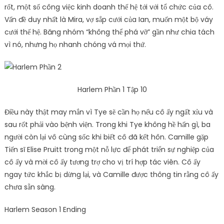
rốt, một số công việc kinh doanh thế hệ tới với tổ chức của cô.
Vấn đề duy nhất là Mira, vợ sắp cưới của Ian, muốn một bộ váy
cưới thế hệ. Băng nhóm “không thể phá vỡ” gần như chia tách
vì nó, nhưng họ nhanh chóng vá mọi thứ.
Harlem Phần 1 Tập 10
Điều này thật may mắn vì Tye sẽ cần họ nếu cô ấy ngất xỉu và
sau rốt phải vào bệnh viện. Trong khi Tye không hề hấn gì, ba
người còn lại vô cùng sốc khi biết cô đã kết hôn. Camille gặp
Tiến sĩ Elise Pruitt trong một nỗ lực để phát triển sự nghiệp của
cô ấy và mời cô ấy tương trợ cho vị trí hợp tác viên. Cô ấy
ngay tức khắc bị dừng lại, và Camille được thông tin rằng cô ấy
chưa sẵn sàng.
Harlem Season 1 Ending