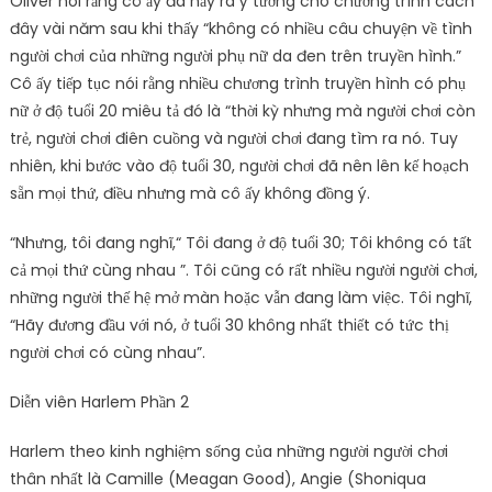
Oliver nói rằng cô ấy đã nảy ra ý tưởng cho chương trình cách
đây vài năm sau khi thấy “không có nhiều câu chuyện về tình
người chơi của những người phụ nữ da đen trên truyền hình.”
Cô ấy tiếp tục nói rằng nhiều chương trình truyền hình có phụ
nữ ở độ tuổi 20 miêu tả đó là “thời kỳ nhưng mà người chơi còn
trẻ, người chơi điên cuồng và người chơi đang tìm ra nó. Tuy
nhiên, khi bước vào độ tuổi 30, người chơi đã nên lên kế hoạch
sẵn mọi thứ, điều nhưng mà cô ấy không đồng ý.
“Nhưng, tôi đang nghĩ,“ Tôi đang ở độ tuổi 30; Tôi không có tất
cả mọi thứ cùng nhau ”. Tôi cũng có rất nhiều người người chơi,
những người thế hệ mở màn hoặc vẫn đang làm việc. Tôi nghĩ,
“Hãy đương đầu với nó, ở tuổi 30 không nhất thiết có tức thị
người chơi có cùng nhau”.
Diễn viên Harlem Phần 2
Harlem theo kinh nghiệm sống của những người người chơi
thân nhất là Camille (Meagan Good), Angie (Shoniqua