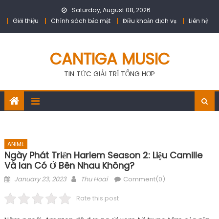
Skip
Saturday, August 08, 2026
to
Giới thiệu
Chính sách bảo mật
Điều khoản dịch vụ
Liên hệ
content
CANTIGA MUSIC
TIN TỨC GIẢI TRÍ TỔNG HỢP
ANIME
Ngày Phát Triển Harlem Season 2: Liệu Camille
Và Ian Có Ở Bên Nhau Không?
Posted
Author
January 23, 2023
Thu Hoai
Comment(0)
on
Rate this post