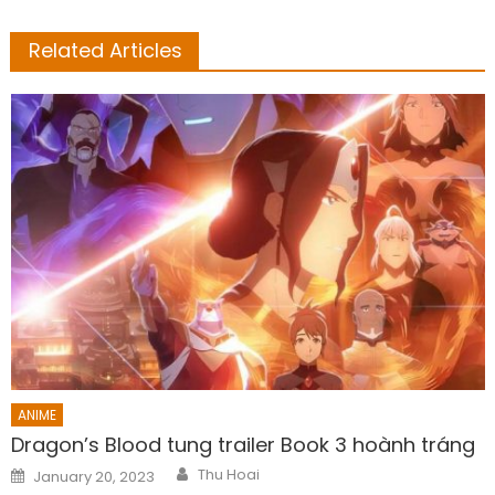
Related Articles
ANIME
Dragon’s Blood tung trailer Book 3 hoành tráng
Author
Posted
Thu Hoai
January 20, 2023
on