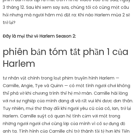
3 tháng 12. Sau khi xem say sưa, chúng tôi có cùng một câu
hỏi nhưng mà người hâm mộ đặt ra: Khi nào Harlem mùa 2 sẽ
trở lại?
Đây là mọi thứ về Harlem Season 2:
phiên bản tóm tắt phần 1 của
Harlem
tư nhân vật chính trong loạt phim truyền hình Harlem —
Camille, Angie, Tye và Quinn — có một tình người chơi không
thể phá vỡ khi chương trình thế hệ mở màn. Camille hài lòng
với nơi sự nghiệp của mình đang đi và rất vui khi được đơn thân.
Tuy nhiên, mọi thứ thay đổi khi người yêu cũ của cô, Ian, trở lại
Harlem. Camille suýt có quan hệ tình cảm với một trong
những người người chơi cùng lớp của mình vì cô sợ đụng độ
anh ta. Tình hình của Camille chỉ trở thành tồi tệ hơn khi Tiến