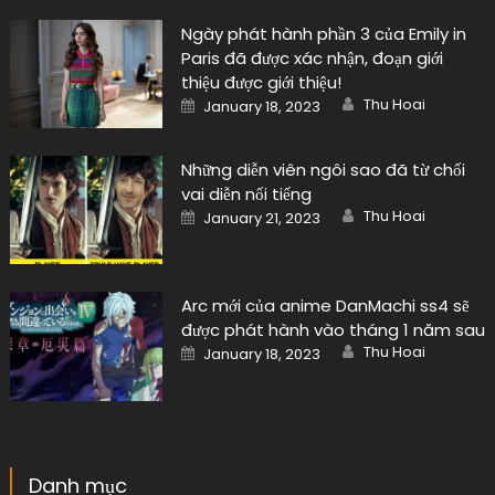
Ngày phát hành phần 3 của Emily in
Paris đã được xác nhận, đoạn giới
thiệu được giới thiệu!
Author
Posted
Thu Hoai
January 18, 2023
on
Những diễn viên ngôi sao đã từ chối
vai diễn nổi tiếng
Author
Posted
Thu Hoai
January 21, 2023
on
Arc mới của anime DanMachi ss4 sẽ
được phát hành vào tháng 1 năm sau
Author
Posted
Thu Hoai
January 18, 2023
on
Danh mục