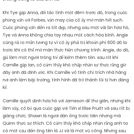
Khi Tye gặp Anna, đối tác tình một đêm trước đó, trong cuộc
phỏng vấn với Forbes, vận may của cô ấy mở màn hết sạch.
Cuộc phỏng vấn diễn ra tốt đẹp, nhưng sau một vài lần hứa hò,
Tye và Anna không chia tay nhau một cách hòa bình. Angie
cũng rủi ro mắn tương tự vì cô ấy phải trả khoản phí 600 đô la
trước khi có thể mở màn thực hiện chương trình. Angie, do đó,
giả làm một người trông trẻ để kiếm thêm tiền. sau rốt khi
Camille gặp Ian, cô cảm thấy khó chấp nhận sự thực rằng giờ
đây anh đã đính ước. Khi Camille vô tình chỉ trích nhà hàng
nơi anh làm bếp trưởng, tình hình đã trở thành tồi tệ hơn đáng
kể.
Camille quyết định hứa hò với Jameson để thư giãn, nhưng khi
làm vậy, cô bỏ qua cuộc gặp với Tiến sĩ Elise Pruitt và sau rốt bị
giáng chức. Shawn là người đàn ông trước tiên nhưng mà
Quinn thực sự thích. Cô cảm thấy khó chấp nhận rằng anh ta
có một cậu đàn ông tên là JJ và là một vũ công. Nhưng sau