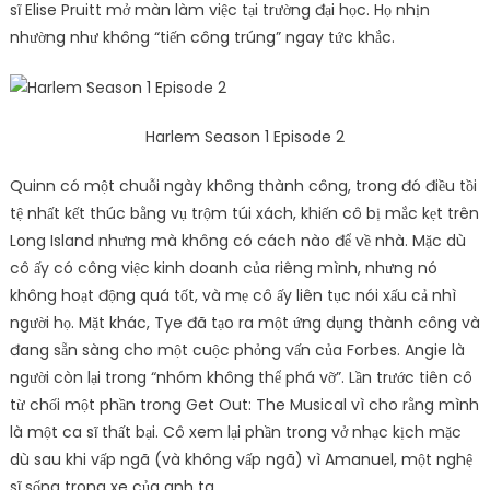
sĩ Elise Pruitt mở màn làm việc tại trường đại học. Họ nhịn
nhường như không “tiến công trúng” ngay tức khắc.
Harlem Season 1 Episode 2
Quinn có một chuỗi ngày không thành công, trong đó điều tồi
tệ nhất kết thúc bằng vụ trộm túi xách, khiến cô bị mắc kẹt trên
Long Island nhưng mà không có cách nào để về nhà. Mặc dù
cô ấy có công việc kinh doanh của riêng mình, nhưng nó
không hoạt động quá tốt, và mẹ cô ấy liên tục nói xấu cả nhì
người họ. Mặt khác, Tye đã tạo ra một ứng dụng thành công và
đang sẵn sàng cho một cuộc phỏng vấn của Forbes. Angie là
người còn lại trong “nhóm không thể phá vỡ”. Lần trước tiên cô
từ chối một phần trong Get Out: The Musical vì cho rằng mình
là một ca sĩ thất bại. Cô xem lại phần trong vở nhạc kịch mặc
dù sau khi vấp ngã (và không vấp ngã) vì Amanuel, một nghệ
sĩ sống trong xe của anh ta.