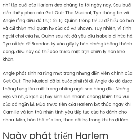
nhì tập cuối của Harlem đưa chúng ta tới ngày nay. Sau buổi
diễn thử y phục của Get Out: The Musical, Tye thông tin với
Angie rằng điều đó thật tồi tệ. Quinn trông trẻ JJ để hiểu cô hơn
và cải thiện mối quan hệ của cô với Shawn. Tuy nhiên, vì tình
người chơi của họ, Quinn sau rốt đã yêu cầu Isabela đi hứa hò.
Tye nỗ lực để Brandon ký vào giấy ly hôn nhưng không thành
công, điều này có thể báo trước một trận chiến ly hôn khó
khăn.
Angie phát sinh ra rằng một trong những diễn viên chính của
Get Out: The Musical đã bị buộc phải rời đi. Angie do đó được
thăng hạng lên một trong những ngôi sao hàng đầu. Nhưng
việc vở nhạc kịch bị hủy sinh sản nhanh chóng khiến thú vui
của cô ngắn lại. Mùa trước tiên của Harlem kết thúc ngay khi
Camille và Ian thú nhận tình yêu tiếp tục của họ dành cho
nhau. Mira, hôn thê của Ian, theo dõi họ trong khi họ đi làm.
Ngày phát triển Harlem