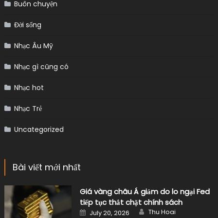
Buôn chuyện
Đời sống
Nhạc Âu Mỹ
Nhạc gì cũng có
Nhạc hot
Nhạc Trẻ
Uncategorized
Bài viết mới nhất
Giá vàng châu Á giảm do lo ngại Fed
tiếp tục thắt chặt chính sách
Author
Posted
Thu Hoai
July 20, 2026
on