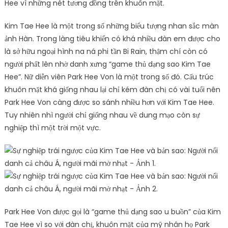
Hee vì những nét tương đồng trên khuôn mặt.
Kim Tae Hee là một trong số những biểu tượng nhan sắc màn
ảnh Hàn. Trong làng tiêu khiển có khá nhiều đàn em được cho
là sở hữu ngoại hình na ná phi tần Bi Rain, thậm chí còn có
người phất lên nhờ danh xưng “game thủ dạng sao Kim Tae
Hee”. Nữ diễn viên Park Hee Von là một trong số đó. Cấu trúc
khuôn mặt khá giống nhau lại chỉ kém đàn chị có vài tuổi nên
Park Hee Von càng được so sánh nhiều hơn với Kim Tae Hee.
Tuy nhiên nhì người chỉ giống nhau về dung mạo còn sự
nghiệp thì một trời một vực.
Park Hee Von được gọi là “game thủ dạng sao u buồn” của Kim
Tae Hee vì so với đàn chị, khuôn mặt của mỹ nhân họ Park