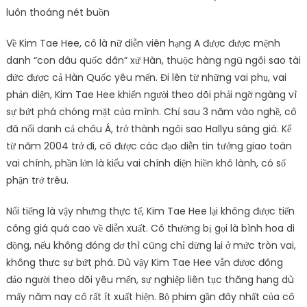
luôn thoáng nét buồn
Về Kim Tae Hee, cô là nữ diễn viên hạng A được được mệnh
danh “con dâu quốc dân” xứ Hàn, thuộc hàng ngũ ngôi sao tài
đức được cả Hàn Quốc yêu mến. Đi lên từ những vai phụ, vai
phản diện, Kim Tae Hee khiến người theo dõi phải ngỡ ngàng vì
sự bứt phá chóng mặt của mình. Chỉ sau 3 năm vào nghề, cô
đã nổi danh cả châu Á, trở thành ngôi sao Hallyu sáng giá. Kể
từ năm 2004 trở đi, cô được các đạo diễn tin tưởng giao toàn
vai chính, phần lớn là kiểu vai chính diện hiền khô lành, có số
phận trớ trêu.
Nổi tiếng là vậy nhưng thực tế, Kim Tae Hee lại không được tiến
công giá quá cao về diễn xuất. Cô thường bị gọi là bình hoa di
động, nếu không đóng đơ thì cũng chỉ dừng lại ở mức tròn vai,
không thực sự bứt phá. Dù vậy Kim Tae Hee vẫn được đông
đảo người theo dõi yêu mến, sự nghiệp liên tục thăng hạng dù
mấy năm nay cô rất ít xuất hiện. Bộ phim gần đây nhất của cô