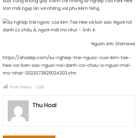
xuất cũng không gây tranh cãi nhưng sự nghiệp của Park Hee
Von mãi ngụp lặn với những vai phụ kém tiếng.
Nguồn ảnh: Starnews
https://ahadep.com/su-nghiep-trai-nguoc-cua-kim-tae-
hee-va-ban-sao-nguoi-noi-danh-ca-chau-a-nguoi-mai-
mo-nhat-20220728211024203.chn
Post Views:
1,128
Thu Hoai