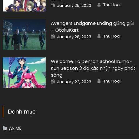
Author
Posted
Thu Hoai
January 25, 2023
on
Avengers Endgame Ending giảng giải
– OtakuKart
Author
Posted
Thu Hoai
January 28, 2023
on
Welcome To Demon School Iruma-
Kun Season 3 đã xác nhận ngày phát
sóng
Author
Posted
Thu Hoai
January 22, 2023
on
Danh mục
ANIME