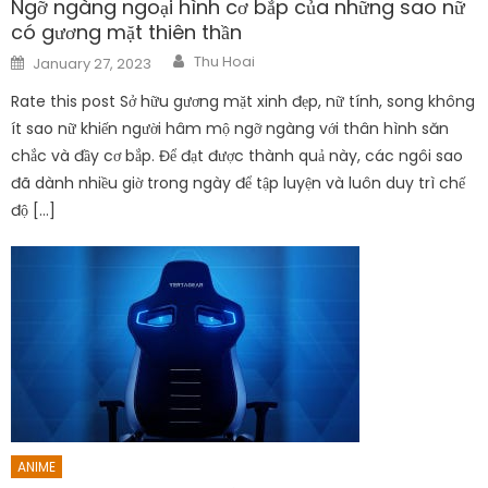
Ngỡ ngàng ngoại hình cơ bắp của những sao nữ
có gương mặt thiên thần
Author
Posted
Thu Hoai
January 27, 2023
on
Rate this post Sở hữu gương mặt xinh đẹp, nữ tính, song không
ít sao nữ khiến người hâm mộ ngỡ ngàng với thân hình săn
chắc và đầy cơ bắp. Để đạt được thành quả này, các ngôi sao
đã dành nhiều giờ trong ngày để tập luyện và luôn duy trì chế
độ […]
ANIME