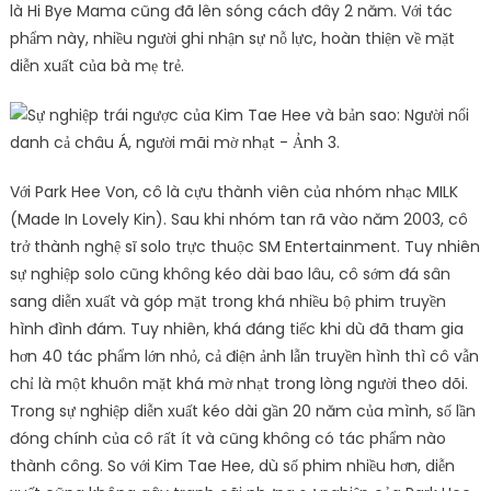
là Hi Bye Mama cũng đã lên sóng cách đây 2 năm. Với tác
phẩm này, nhiều người ghi nhận sự nỗ lực, hoàn thiện về mặt
diễn xuất của bà mẹ trẻ.
Với Park Hee Von, cô là cựu thành viên của nhóm nhạc MILK
(Made In Lovely Kin). Sau khi nhóm tan rã vào năm 2003, cô
trở thành nghệ sĩ solo trực thuộc SM Entertainment. Tuy nhiên
sự nghiệp solo cũng không kéo dài bao lâu, cô sớm đá sân
sang diễn xuất và góp mặt trong khá nhiều bộ phim truyền
hình đình đám. Tuy nhiên, khá đáng tiếc khi dù đã tham gia
hơn 40 tác phẩm lớn nhỏ, cả điện ảnh lẫn truyền hình thì cô vẫn
chỉ là một khuôn mặt khá mờ nhạt trong lòng người theo dõi.
Trong sự nghiệp diễn xuất kéo dài gần 20 năm của mình, số lần
đóng chính của cô rất ít và cũng không có tác phẩm nào
thành công. So với Kim Tae Hee, dù số phim nhiều hơn, diễn