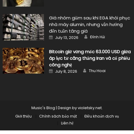
Giá nhôm giảm sau khi EGA khôi phục
nhà máy alumin, nhưng vẫn hướng
đến tuần tăng giá
Author
Posted
Đình Hải
July 13, 2026
on
Bitcoin giữ vững mốc 63.000 USD giữa
áp lực từ căng thẳng Iran và cổ phiếu
công nghệ
Author
Posted
Thu Hoai
July 8, 2026
on
Music's Blog
|
Design by
violetsky.net
.
Giới thiệu
Chính sách bảo mật
Điều khoản dịch vụ
Liên hệ