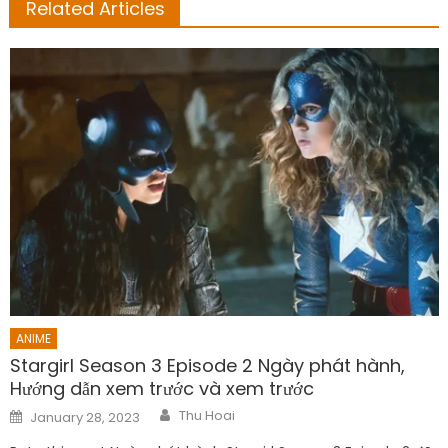
Related Articles
ANIME
Stargirl Season 3 Episode 2 Ngày phát hành,
Hướng dẫn xem trước và xem trước
Author
Posted
Thu Hoai
January 28, 2023
on