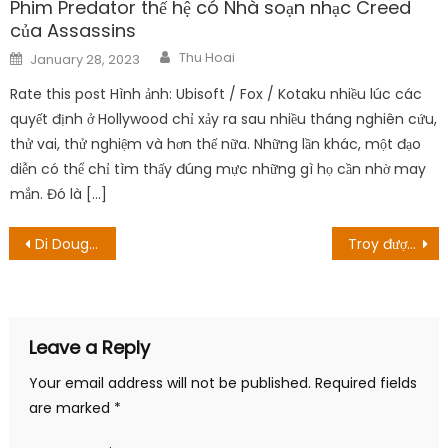
Phim Predator thế hệ có Nhà soạn nhạc Creed
của Assassins
Author
Posted
Thu Hoai
January 28, 2023
on
Rate this post Hình ảnh: Ubisoft / Fox / Kotaku nhiều lúc các
quyết định ở Hollywood chỉ xảy ra sau nhiều tháng nghiên cứu,
thử vai, thử nghiệm và hơn thế nữa. Những lần khác, một đạo
diễn có thể chỉ tìm thấy đúng mực những gì họ cần nhờ may
mắn. Đó là […]
Post
Di Dougherty Hôn nhân ly hôn: Cô ấy có ly hôn?
Troy được quay ở đâu? Mô tả sinh sản và vị trí
navigation
Leave a Reply
Your email address will not be published.
Required fields
are marked
*