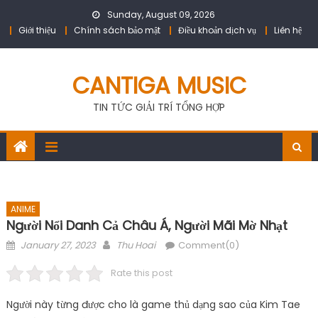
Skip
Sunday, August 09, 2026
to
Giới thiệu
Chính sách bảo mật
Điều khoản dịch vụ
Liên hệ
content
CANTIGA MUSIC
TIN TỨC GIẢI TRÍ TỔNG HỢP
ANIME
Người Nổi Danh Cả Châu Á, Người Mãi Mờ Nhạt
Posted
Author
January 27, 2023
Thu Hoai
Comment(0)
on
Rate this post
Người này từng được cho là game thủ dạng sao của Kim Tae