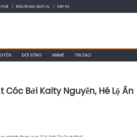
 mật
Điều khoản dịch vụ
Liên hệ
HUYỆN
ĐỜI SỐNG
ANIME
TIN SAO
t Cóc Bởi Kaity Nguyễn, Hé Lộ Ân