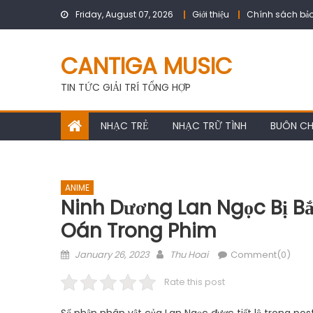
Skip
Friday, August 07, 2026
Giới thiệu
Chính sách bảo
to
content
CANTIGA MUSIC
TIN TỨC GIẢI TRÍ TỔNG HỢP
NHẠC TRẺ
NHẠC TRỮ TÌNH
BUÔN C
ANIME
Ninh Dương Lan Ngọc Bị Bắ
Oán Trong Phim
Posted
Author
January 26, 2023
Thu Hoai
Comment(0)
on
Rate this post