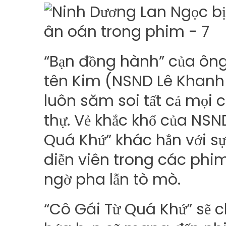
“Bạn đồng hành” của ông
tên Kim (NSND Lê Khanh t
luôn săm soi tất cả mọi c
thự. Vẻ khắc khổ của NSN
Quá Khứ” khác hẳn với sự
diễn viên trong các phim
ngờ pha lẫn tò mò.
“Cô Gái Từ Quá Khứ” sẽ ch