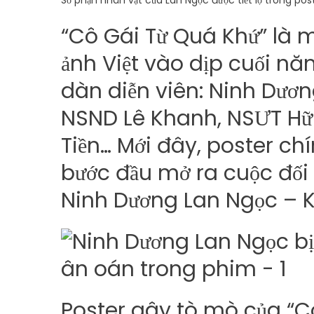
Số phận nhân vật của Lan Ngọc được tiết lộ trong po
“Cô Gái Từ Quá Khứ” là 
ảnh Việt vào dịp cuối nă
dàn diễn viên: Ninh Dươn
NSND Lê Khanh, NSƯT Hữ
Tiền… Mới đây, poster ch
bước đầu mở ra cuộc đối 
Ninh Dương Lan Ngọc – 
Poster gây tò mò của “C