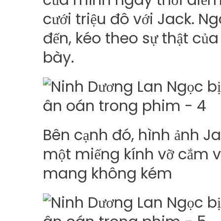
của mình ngay thời điể
cưới triệu đô với Jack. Ng
đến, kéo theo sự thật củ
bày.
Bên cạnh đó, hình ảnh Ja
một miếng kính vỡ cắm 
mang không kém