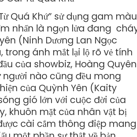
i Từ Quá Khứ” sử dụng gam màu
điểm nhấn là ngọn lửa đang chá
uyên (Ninh Dương Lan Ngọc
 trong ánh mắt lại lộ rõ vẻ tính
đầu của showbiz, Hoàng Quyên
cứ người nào cũng đều mong
 hiện của Quỳnh Yên (Kaity
óng gió lớn với cuộc đời của
y, khuôn mặt của nhân vật bị
 được cài cắm thông điệp mang
ấu một phần sự thật về bản