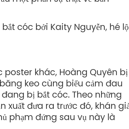
c poster khác, Hoàng Quyên bị
g băng keo cùng biểu cảm đau
cô đang bị bắt cóc. Theo những
n xuất đưa ra trước đó, khán gi
thủ phạm đứng sau vụ này là