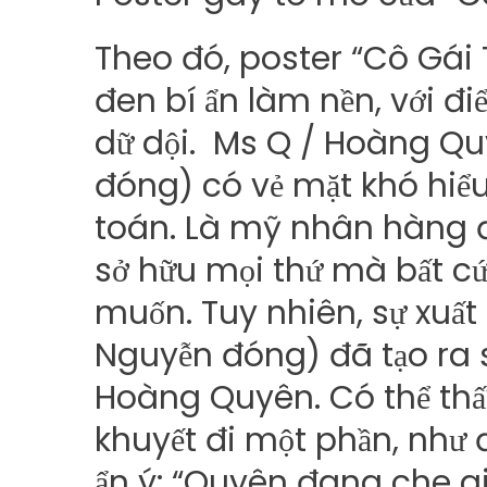
Theo đó, poster “Cô Gá
đen bí ẩn làm nền, với 
dữ dội. Ms Q / Hoàng Q
đóng) có vẻ mặt khó hiểu,
toán. Là mỹ nhân hàng 
sở hữu mọi thứ mà bất 
muốn. Tuy nhiên, sự xuất
Nguyễn đóng) đã tạo ra s
Hoàng Quyên. Có thể thấ
khuyết đi một phần, như
ẩn ý: “Quyên đang che gi