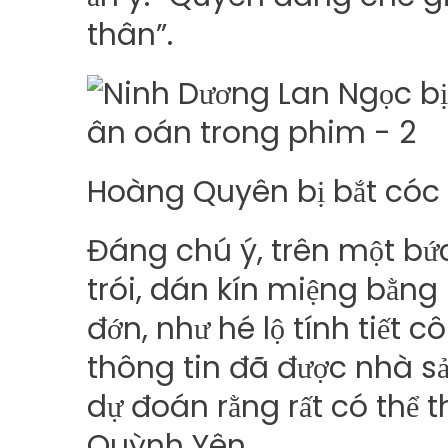
thân”.
Hoàng Quyên bị bắt cóc
Đáng chú ý, trên một bứ
trói, dán kín miệng bằn
đớn, như hé lộ tính tiết 
thông tin đã được nhà sả
dự đoán rằng rất có thể 
Quỳnh Yên.