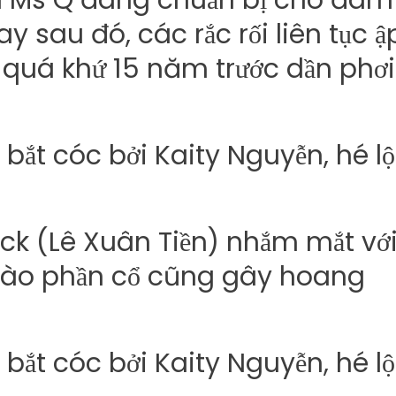
m Ms Q đang chuẩn bị cho đám
ay sau đó, các rắc rối liên tục ậ
a quá khứ 15 năm trước dần phơi
ck (Lê Xuân Tiền) nhắm mắt vớ
vào phần cổ cũng gây hoang