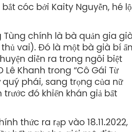
 Tùng chính là bà quản gia gi
hủ vai). Đó là một bà già bí ẩ
huyện diễn ra trong ngôi biệt
D Lê Khanh trong “Cô Gái Từ
 quý phái, sang trọng của nữ
 trước đó khiến khán giả bất
ính thức ra rạp vào 18.11.2022,