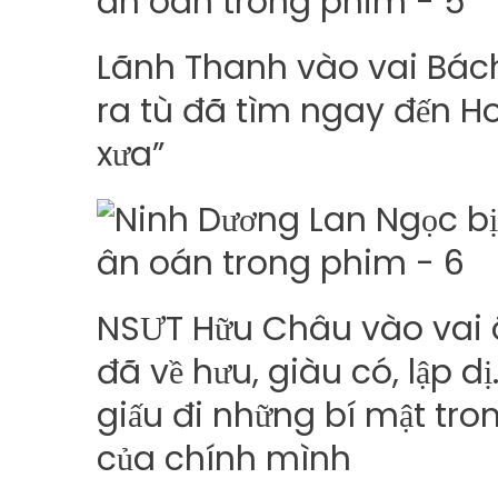
Lãnh Thanh vào vai Bách
ra tù đã tìm ngay đến H
xưa”
NSƯT Hữu Châu vào vai ôn
đã về hưu, giàu có, lập d
giấu đi những bí mật tro
của chính mình