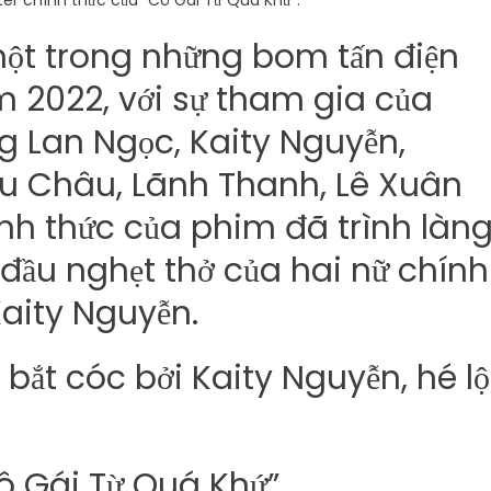
ster chính thức của “Cô Gái Từ Quá Khứ”.
một trong những bom tấn điện
m 2022, với sự tham gia của
g Lan Ngọc, Kaity Nguyễn,
u Châu, Lãnh Thanh, Lê Xuân
ính thức của phim đã trình làng
đầu nghẹt thở của hai nữ chính
Kaity Nguyễn.
ô Gái Từ Quá Khứ”