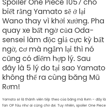
Spoiler One Piece 1057 cho
biết rằng Yamato sẽ ở lại
Wano thay vì khởi xướng. Pha
quay xe bất ngờ của Oda-
sensei làm độc giả cực kỳ bất
ngờ, cơ mà ngẫm lại thì nó
cũng có điểm hợp lý. Sau
đây là 5 lý do tại sao Yamato
không thể ra cùng băng Mũ
Rơm!
Yamato sẽ là thành viên tiếp theo của băng mà Rơm – đây là
fan OP hầu như ai cũng chờ đợi. Tuy nhiên, spoiler One Piece