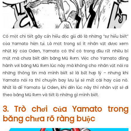
Có một chi tiết gây cấn hiểu độc giả đó là những “sự hiểu biết”
của Yamato hiện tại. Là một trong số ít nhân vật được xem
nhật ký của Oden, Yamato có thể có trong đầu rất nhiều bí
mật mà chưa biết đến băng Mũ Rơm. Việc cho Yamato đồng
hành với băng Mũ Rơm lúc này mà không cho nhân vật nói ra
những thông tin mà mình biết sẽ là bất hợp lý – nhưng khi
Yamato nói ra thì chuyến bay lưu lại sẽ mất cái hay của nó.
Nhất là để Yamato lại Oden, khi đến lúc này thì nhân vật sẽ đi
theo băng Mũ Rơm và tiết lộ những gì mình biết.
3. Trò chơi của Yamato trong
băng chưa rõ ràng buộc