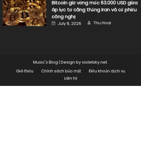
Bitcoin giữ vững mốc 63.000 USD giữa
áp lực từ căng thẳng Iran và cổ phiếu
công nghệ
Author
Posted
Thu Hoai
July 8, 2026
on
Music's Blog
|
Design by
violetsky.net
.
Giới thiệu
Chính sách bảo mật
Điều khoản dịch vụ
Liên hệ