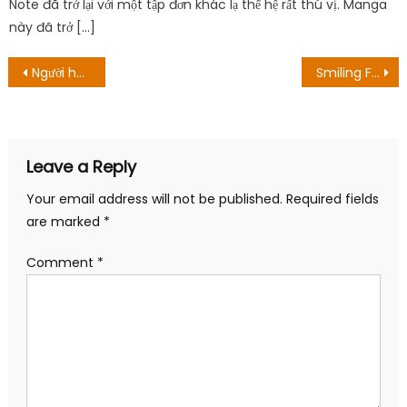
Note đã trở lại với một tập đơn khác lạ thế hệ rất thú vị. Manga
này đã trở […]
Post
Người hâm mộ Google Stadia làm việc hàng nghìn giờ trên dịch vụ đã chết
Smiling Friends Season 2: Ngày phát triển và mọi thứ game thủ nên biết
navigation
Leave a Reply
Your email address will not be published.
Required fields
are marked
*
Comment
*