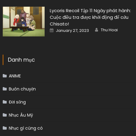
Lycoris Recoil Tập 11 Ngày phát hành:
Cuộc điều tra được khởi động để cứu
Chisato!
Author
Posted
Thu Hoai
January 27, 2023
on
Danh mục
ANIME
Buôn chuyện
Đời sống
Nhạc Âu Mỹ
Nhạc gì cũng có