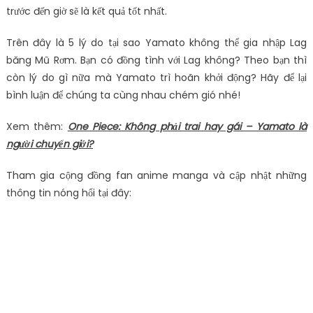
trước đến giờ sẽ là kết quả tốt nhất.
Trên đây là 5 lý do tại sao Yamato không thể gia nhập Lag
băng Mũ Rơm. Bạn có đồng tình với Lag không? Theo bạn thì
còn lý do gì nữa mà Yamato trì hoãn khởi động? Hãy để lại
bình luận để chúng ta cùng nhau chém gió nhé!
Xem thêm:
One Piece: Không phải trai hay gái – Yamato là
người chuyển giới?
Tham gia cộng đồng fan anime manga và cập nhật những
thông tin nóng hổi tại đây: