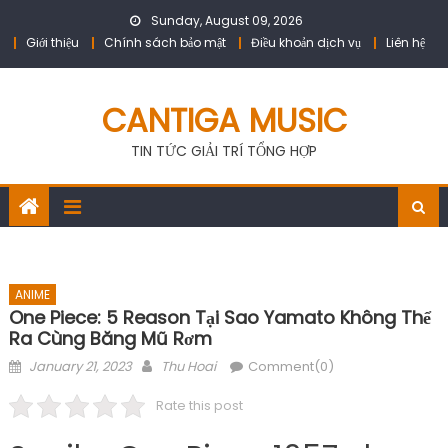
Skip
Sunday, August 09, 2026
to
Giới thiệu
Chính sách bảo mật
Điều khoản dịch vụ
Liên hệ
content
CANTIGA MUSIC
TIN TỨC GIẢI TRÍ TỔNG HỢP
ANIME
One Piece: 5 Reason Tại Sao Yamato Không Thể
Ra Cùng Băng Mũ Rơm
Posted
Author
January 21, 2023
Thu Hoai
Comment(0)
on
Rate this post