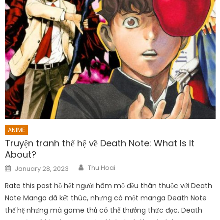
ANIME
Truyện tranh thế hệ về Death Note: What Is It
About?
Author
Posted
Thu Hoai
January 28, 2023
on
Rate this post hồ hết người hâm mộ đều thân thuộc với Death
Note Manga đã kết thúc, nhưng có một manga Death Note
thế hệ nhưng mà game thủ có thể thưởng thức đọc. Death