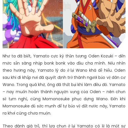
Như ta đã biết, Yamato cực kỳ thần tượng Oden Kozuki – đến
mức sẵn sàng nhập bonk bonk vào đầu cha mình. Nếu nhìn
theo hướng này, Yamato lý do ở lại Wano khá dễ hiểu. Oden
sau khi đi khắp nơi đã quyết định trở thành người bảo vệ dân cư
Wano. Trong quá khứ, ông đã thất bại khi làm điều đó. Yamato
– nay muốn hoàn thành nguyện vọng của Oden – nên chọn
sẽ tạm nghỉ, cùng Momonosuke phục dựng Wano. Đến khi
Momonosuke đủ sức mạnh để tự bảo vệ đất nước này, Yamato
ra khơi cũng chưa muộn.
Theo đánh giá trễ, thì lựa chọn ở lại Yamato có lẽ là một sự