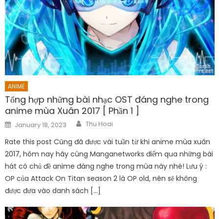
ANIME
Tổng hợp những bài nhạc OST đáng nghe trong
anime mùa Xuân 2017 [ Phần 1 ]
Author
Posted
Thu Hoai
January 18, 2023
on
Rate this post Cũng đã được vài tuần từ khi anime mùa xuân
2017, hôm nay hãy cùng Manganetworks điểm qua những bài
hát có chủ đề anime đáng nghe trong mùa này nhé! Lưu ý :
OP của Attack On Titan season 2 là OP old, nên sẽ không
được đưa vào danh sách […]