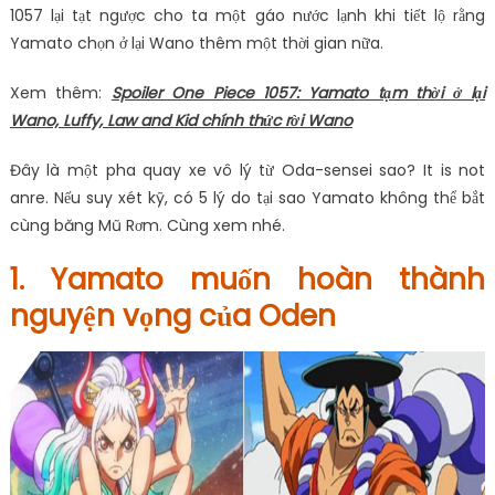
1057 lại tạt ngược cho ta một gáo nước lạnh khi tiết lộ rằng
Yamato chọn ở lại Wano thêm một thời gian nữa.
Xem thêm:
Spoiler One Piece 1057: Yamato tạm thời ở lại
Wano, Luffy, Law and Kid chính thức rời Wano
Đây là một pha quay xe vô lý từ Oda-sensei sao? It is not
anre. Nếu suy xét kỹ, có 5 lý do tại sao Yamato không thể bắt
cùng băng Mũ Rơm. Cùng xem nhé.
1. Yamato muốn hoàn thành
nguyện vọng của Oden