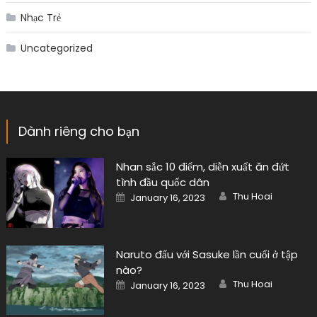
Nhạc Trẻ
Uncategorized
Dành riêng cho bạn
Nhan sắc 10 điểm, diễn xuất ăn đứt
tình đầu quốc dân
Author
Posted
Thu Hoai
January 16, 2023
on
Naruto đấu với Sasuke lần cuối ở tập
nào?
Author
Posted
Thu Hoai
January 16, 2023
on