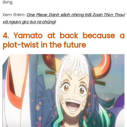
dụng.
Xem thêm:
One Piece: Danh sách những trái Zoan Thần Thoại
và nguồn gốc tạo ra chúng!
4. Yamato at back because a
plot-twist in the future