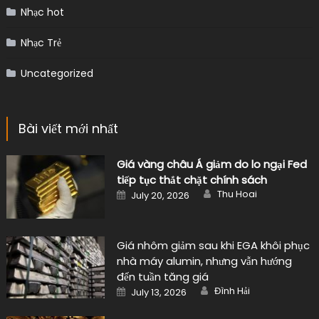
Nhạc hot
Nhạc Trẻ
Uncategorized
Bài viết mới nhất
Giá vàng châu Á giảm do lo ngại Fed
tiếp tục thắt chặt chính sách
Author
Posted
Thu Hoai
July 20, 2026
on
Giá nhôm giảm sau khi EGA khôi phục
nhà máy alumin, nhưng vẫn hướng
đến tuần tăng giá
Author
Posted
Đình Hải
July 13, 2026
on