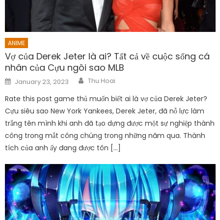
ANIME
Vợ của Derek Jeter là ai? Tất cả về cuộc sống cá
nhân của Cựu ngôi sao MLB
Author
Posted
Thu Hoai
January 23, 2023
on
Rate this post game thủ muốn biết ai là vợ của Derek Jeter?
Cựu siêu sao New York Yankees, Derek Jeter, đã nỗ lực làm
trắng tên mình khi anh đã tạo dựng được một sự nghiệp thành
công trong mắt công chúng trong những năm qua. Thành
tích của anh ấy đang được tôn […]