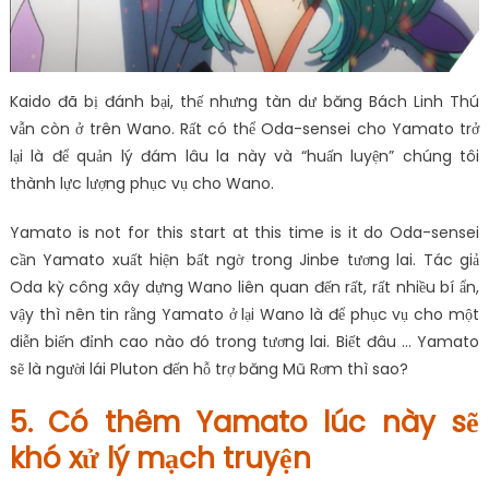
Kaido đã bị đánh bại, thế nhưng tàn dư băng Bách Linh Thú
vẫn còn ở trên Wano. Rất có thể Oda-sensei cho Yamato trở
lại là để quản lý đám lâu la này và “huấn luyện” chúng tôi
thành lực lượng phục vụ cho Wano.
Yamato is not for this start at this time is it do Oda-sensei
cần Yamato xuất hiện bất ngờ trong Jinbe tương lai. Tác giả
Oda kỳ công xây dựng Wano liên quan đến rất, rất nhiều bí ẩn,
vậy thì nên tin rằng Yamato ở lại Wano là để phục vụ cho một
diễn biến đỉnh cao nào đó trong tương lai. Biết đâu … Yamato
sẽ là người lái Pluton đến hỗ trợ băng Mũ Rơm thì sao?
5. Có thêm Yamato lúc này sẽ
khó xử lý mạch truyện