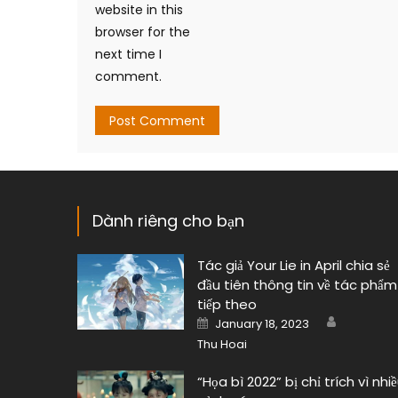
website in this
browser for the
next time I
comment.
Dành riêng cho bạn
Tác giả Your Lie in April chia sẻ
đầu tiên thông tin về tác phẩm
tiếp theo
Author
Posted
January 18, 2023
on
Thu Hoai
“Họa bì 2022” bị chỉ trích vì nhi