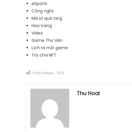
eSports
Công nghệ
Mã số quà tặng
Hóa trang
Video
Game Thư Viện
Lịch ra mắt game
Trò chơi NFT
Post Views:
933
Thu Hoai