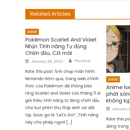
Related Articles
ANIME
Pokémon Scarlet And Violet
Nhận Tính năng Tự động
Chiến đấu, Cắt mài
Author
Posted
Thu Hoai
January 29, 2023
on
Rate this post Ảnh chụp màn hình:
Nintendo Hôm qua, trang web chính
ANIME
thức của Pokémon đã thông báo
Anime Ise
phát són
rằng Scarlet and Violet của tháng 11 sẽ
không kị
giới thiệu tính năng tự động chiến đấu
Posted
cho loạt phim thu thập sinh vật dài
January 2
on
tập. Được gọi là “Let’s Go!”, Tính năng
Rate this po
này cho phép người […]
dừng trong 