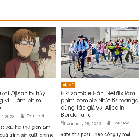
ANIME
kai Ojisan bị hủy
Hết zombie Hàn, Netflix làm
g vì … làm phim
phim zombie Nhật từ manga
p!
cùng tác giả với Alice In
Borderland
Author
Thu Hoai
7, 2023
Author
Posted
Thu Hoai
January 28, 2023
on
st Sau hai thời gian tạm
Rate this post Theo công ty mới
quá trình sản xuất, anime