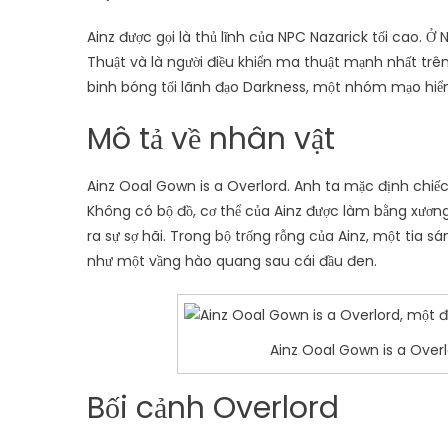
Ainz được gọi là thủ lĩnh của NPC Nazarick tối cao.
Thuật và là người điều khiển ma thuật mạnh nhất trên
binh bóng tối lãnh đạo Darkness, một nhóm mạo hiể
Mô tả về nhân vật
Ainz Ooal Gown is a Overlord. Anh ta mặc định chiế
Không có bộ đồ, cơ thể của Ainz được làm bằng xươn
ra sự sợ hãi. Trong bộ trống rỗng của Ainz, một tia s
như một vầng hào quang sau cái đầu đen.
Ainz Ooal Gown is a Overl
Bối cảnh Overlord