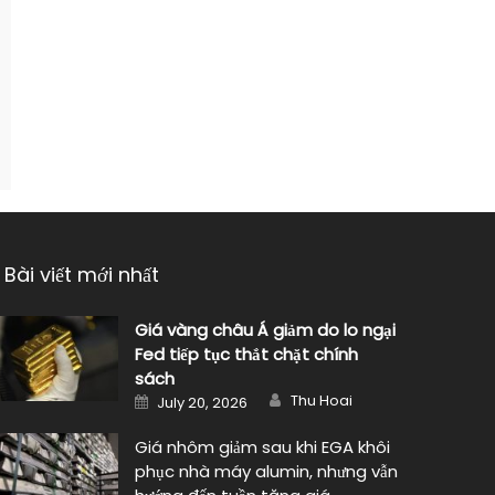
Bài viết mới nhất
Giá vàng châu Á giảm do lo ngại
Fed tiếp tục thắt chặt chính
sách
Author
Posted
Thu Hoai
July 20, 2026
on
Giá nhôm giảm sau khi EGA khôi
phục nhà máy alumin, nhưng vẫn