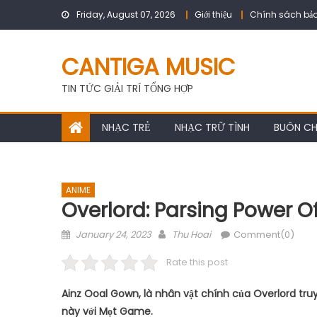
Skip
Friday, August 07, 2026
Giới thiệu
Chính sách bảo
to
content
CANTIGA MUSIC
TIN TỨC GIẢI TRÍ TỔNG HỢP
NHẠC TRẺ
NHẠC TRỮ TÌNH
BUÔN C
ANIME
Overlord: Parsing Power O
Posted
Author
January 24, 2023
Thu Hoai
Comment(0)
on
Rate this post
Ainz Ooal Gown, là nhân vật chính của Overlord tru
này với Mọt Game.