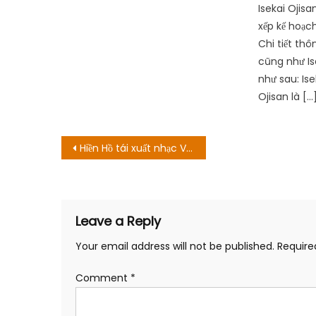
Isekai Ojisa
xếp kế hoạch
Chi tiết th
cũng như Is
như sau: Ise
Ojisan là […
Post
Hiền Hồ tái xuất nhạc Việt sau xì-căng-đan anh em nương tựa
navigation
Leave a Reply
Your email address will not be published.
Require
Comment
*