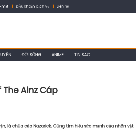
 mật
Điều khoản dịch vụ
Liên hệ
HUYỆN
ĐỜI SỐNG
ANIME
TIN SAO
f The Ainz Cáp
yện, là chúa của Nazarick. Cùng tìm hiểu sức mạnh của nhân vật