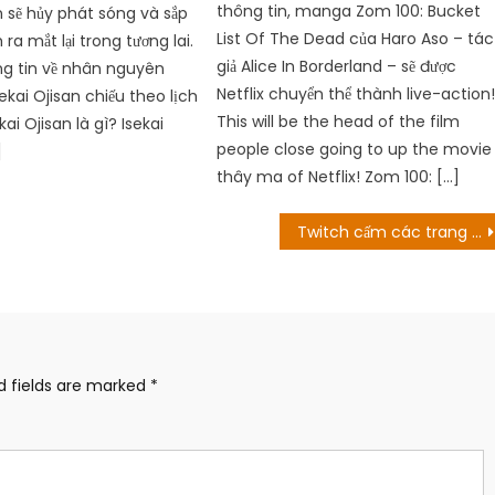
thông tin, manga Zom 100: Bucket
n sẽ hủy phát sóng và sắp
List Of The Dead của Haro Aso – tác
 ra mắt lại trong tương lai.
giả Alice In Borderland – sẽ được
ông tin về nhân nguyên
Netflix chuyển thể thành live-action
ekai Ojisan chiếu theo lịch
This will be the head of the film
kai Ojisan là gì? Isekai
people close going to up the movie
]
thây ma of Netflix! Zom 100: […]
Twitch cấm các trang web cờ bạc lớn sau khi người chơi đe dọa tấn công
d fields are marked
*