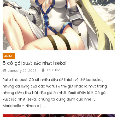
ANIME
5 cô gái xuất sắc nhất Isekai
Author
Posted
Thu Hoai
January 29, 2023
on
Rate this post Có rất nhiều điều để thích về thể loại isekai,
nhưng đa dạng của các wafus ở thế giới khác là một trong
những điểm thu hút độc giả lớn nhất. Dưới đĐây là 5 Cô gái
xuất sắc nhất Isekai, chúng ta cùng điểm qua nhé! 5.
Mariabelle – Nihon e […]