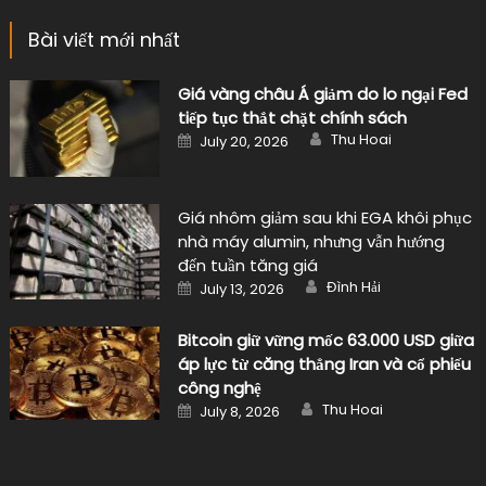
Bài viết mới nhất
Giá vàng châu Á giảm do lo ngại Fed
tiếp tục thắt chặt chính sách
Author
Posted
Thu Hoai
July 20, 2026
on
Giá nhôm giảm sau khi EGA khôi phục
nhà máy alumin, nhưng vẫn hướng
đến tuần tăng giá
Author
Posted
Đình Hải
July 13, 2026
on
Bitcoin giữ vững mốc 63.000 USD giữa
áp lực từ căng thẳng Iran và cổ phiếu
công nghệ
Author
Posted
Thu Hoai
July 8, 2026
on