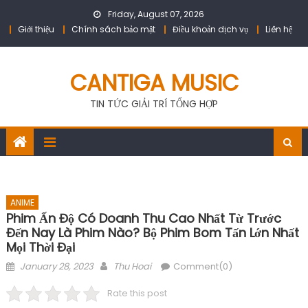
Skip
Friday, August 07, 2026
to
Giới thiệu
Chính sách bảo mật
Điều khoản dịch vụ
Liên hệ
content
CANTIGA MUSIC
TIN TỨC GIẢI TRÍ TỔNG HỢP
ANIME
Phim Ấn Độ Có Doanh Thu Cao Nhất Từ ​​trước
Đến Nay Là Phim Nào? Bộ Phim Bom Tấn Lớn Nhất
Mọi Thời Đại
Posted
Author
January 28, 2023
Thu Hoai
Comment(0)
on
Rate this post