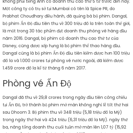
không phải tiếng Anh có doanh thu cao thứ 5 từ trước đến nay.
Một công ty có trụ sở tại Mumbai có tên là Spice PR, do
Prabhat Choudhary điều hành, đã quảng bá bộ phim. Dangal,
bộ phim Ấn Độ đầu tiên thu về 300 triệu đô la trên toàn thế giới,
là một trong 30 tác phẩm đạt doanh thu phòng vé hàng đầu
năm 2016. Dangal, bộ phim có doanh thu cao thứ tư của
Disney, cũng được xếp hạng là bộ phim thể thao hàng đầu.
Dangal cũng là bộ phim Ấn Độ đầu tiên kiếm được hơn 100 triệu
đô la và 1.000 crores tại phòng vé nước ngoài, đã kiếm được
1.459 crore đô la kể từ tháng 6 năm 2017.
Phòng vé Ấn Độ
Dangal đã thu về 29,8 crores trong ngày đầu tiên công chiếu
tại Ấn Độ, trở thành bộ phim mở màn không nghỉ lễ tốt thứ hai
sau Dhoom 3. Bộ phim thu về 348 triệu (5,18 triệu đô la Mỹ)
trong ngày thứ hai và 424 triệu (6,31 triệu đô la Mỹ). ngày thứ
ba, nâng tổng doanh thu cuối tuần mở màn lên 1,07 tỷ (15,92