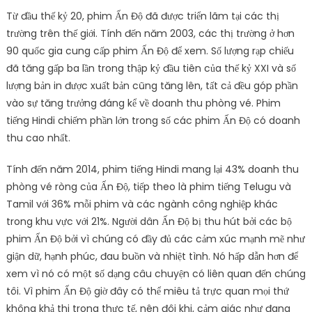
Từ đầu thế kỷ 20, phim Ấn Độ đã được triển lãm tại các thị
trường trên thế giới. Tính đến năm 2003, các thị trường ở hơn
90 quốc gia cung cấp phim Ấn Độ để xem. Số lượng rạp chiếu
đã tăng gấp ba lần trong thập kỷ đầu tiên của thế kỷ XXI và số
lượng bản in được xuất bản cũng tăng lên, tất cả đều góp phần
vào sự tăng trưởng đáng kể về doanh thu phòng vé. Phim
tiếng Hindi chiếm phần lớn trong số các phim Ấn Độ có doanh
thu cao nhất.
Tính đến năm 2014, phim tiếng Hindi mang lại 43% doanh thu
phòng vé ròng của Ấn Độ, tiếp theo là phim tiếng Telugu và
Tamil với 36% mỗi phim và các ngành công nghiệp khác
trong khu vực với 21%. Người dân Ấn Độ bị thu hút bởi các bộ
phim Ấn Độ bởi vì chúng có đầy đủ các cảm xúc mạnh mẽ như
giận dữ, hạnh phúc, đau buồn và nhiệt tình. Nó hấp dẫn hơn để
xem vì nó có một số dạng câu chuyện có liên quan đến chúng
tôi. Vì phim Ấn Độ giờ đây có thể miêu tả trực quan mọi thứ
không khả thi trong thực tế, nên đôi khi, cảm giác như đang