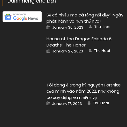
Dành riêng cho bạn
Sẽ có nhiều ma cà rồng nổi dậy? Ngày
phát hành và hơn thế nữa!
Author
Posted
Thu Hoai
January 30, 2023
on
House of the Dragon Episode 6
Deaths: The Horror
Author
Posted
Thu Hoai
January 27, 2023
on
Tôi đang ở trong kỷ nguyên Fortnite
của mình vào năm 2022, nhờ không
có xây dựng và nhiệm vụ
Author
Posted
Thu Hoai
January 17, 2023
on