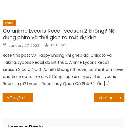
ANIME
Có anime Lycoris Recoil season 2 không? Nội
dung phim và thời gian ra mắt dự kiến
Author
Posted
Thu Hoai
January 27, 2023
on
Rate this post Với Happy Ending khi ghép đôi Chisato và
Takina, Lycoris Recoil đã kết thúc. Anime Lycoris Recoil
season 2 có được thực hiện không? If have, content of movie
and time up to like any? Cùng Lag xem ngay nhé! Lycoris
Recoil là gì? Lycoris Recoil hay Quán Cà Phê Bất Ổn […]
Post
Truyện tạm nghỉ 1 tuần trước khi vào arc mới!
vị trí quay phim Braveheart: Phim chính kịch về chiến tranh lịch sử được quay ở đâu?
navigation