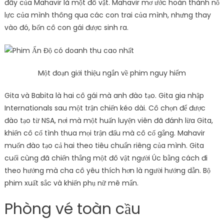
đây của Mahavir là một đô vật. Mahavir mơ ước hoàn thành nỗ
lực của mình thông qua các con trai của mình, nhưng thay
vào đó, bốn cô con gái được sinh ra.
Một đoạn giới thiệu ngắn về phim nguy hiểm
Gita và Babita là hai cô gái mà anh đào tạo. Gita gia nhập
Internationals sau một trận chiến kéo dài. Cô chọn để được
đào tạo từ NSA, nơi mà một huấn luyện viên đã đánh lừa Gita,
khiến cô cố tình thua mọi trận đấu mà cô cố gắng. Mahavir
muốn đào tạo cả hai theo tiêu chuẩn riêng của mình. Gita
cuối cùng đã chiến thắng một đô vật người Úc bằng cách đi
theo hướng mà cha cô yêu thích hơn là người hướng dẫn. Bộ
phim xuất sắc và khiến phụ nữ mê mẩn.
Phòng vé toàn cầu