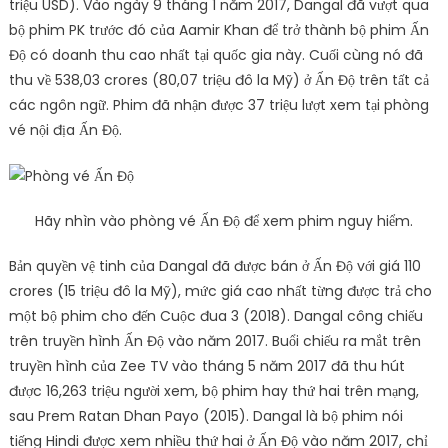
triệu USD). Vào ngày 9 tháng 1 năm 2017, Dangal đã vượt qua
bộ phim PK trước đó của Aamir Khan để trở thành bộ phim Ấn
Độ có doanh thu cao nhất tại quốc gia này. Cuối cùng nó đã
thu về 538,03 crores (80,07 triệu đô la Mỹ) ở Ấn Độ trên tất cả
các ngôn ngữ. Phim đã nhận được 37 triệu lượt xem tại phòng
vé nội địa Ấn Độ.
Hãy nhìn vào phòng vé Ấn Độ để xem phim nguy hiểm.
Bản quyền vệ tinh của Dangal đã được bán ở Ấn Độ với giá 110
crores (15 triệu đô la Mỹ), mức giá cao nhất từng được trả cho
một bộ phim cho đến Cuộc đua 3 (2018). Dangal công chiếu
trên truyền hình Ấn Độ vào năm 2017. Buổi chiếu ra mắt trên
truyền hình của Zee TV vào tháng 5 năm 2017 đã thu hút
được 16,263 triệu người xem, bộ phim hay thứ hai trên mạng,
sau Prem Ratan Dhan Payo (2015). Dangal là bộ phim nói
tiếng Hindi được xem nhiều thứ hai ở Ấn Độ vào năm 2017, chỉ