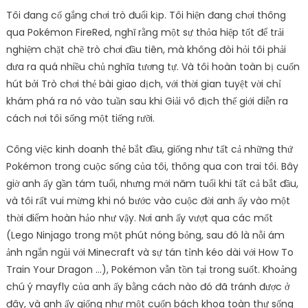
Tôi đang cố gắng chơi trò đuổi kịp. Tôi hiện đang chơi thông
qua Pokémon FireRed, nghĩ rằng một sự thỏa hiệp tốt để trải
nghiệm chặt chẽ trò chơi đầu tiên, mà không đòi hỏi tôi phải
đưa ra quá nhiều chủ nghĩa tương tự. Và tôi hoàn toàn bị cuốn
hút bởi Trò chơi thẻ bài giao dịch, với thời gian tuyệt vời chỉ
khám phá ra nó vào tuần sau khi Giải vô địch thế giới diễn ra
cách nơi tôi sống một tiếng rưỡi.
Công việc kinh doanh thẻ bắt đầu, giống như tất cả những thứ
Pokémon trong cuộc sống của tôi, thông qua con trai tôi. Bây
giờ anh ấy gần tám tuổi, nhưng mới năm tuổi khi tất cả bắt đầu,
và tôi rất vui mừng khi nó bước vào cuộc đời anh ấy vào một
thời điểm hoàn hảo như vậy. Nơi anh ấy vượt qua các mốt
(Lego Ninjago trong một phút nóng bỏng, sau đó là nỗi ám
ảnh ngắn ngủi với Minecraft và sự tán tỉnh kéo dài với How To
Train Your Dragon …), Pokémon vẫn tồn tại trong suốt. Khoảng
chú ý mayfly của anh ấy bằng cách nào đó đã tránh được ở
đây, và anh ấy giống như một cuốn bách khoa toàn thư sống