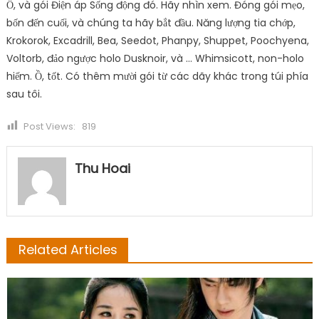
Ồ, và gói Điện áp Sống động đó. Hãy nhìn xem. Đóng gói mẹo,
bốn đến cuối, và chúng ta hãy bắt đầu. Năng lượng tia chớp,
Krokorok, Excadrill, Bea, Seedot, Phanpy, Shuppet, Poochyena,
Voltorb, đảo ngược holo Dusknoir, và … Whimsicott, non-holo
hiếm. Ồ, tốt. Có thêm mười gói từ các dãy khác trong túi phía
sau tôi.
Post Views:
819
Thu Hoai
Related Articles