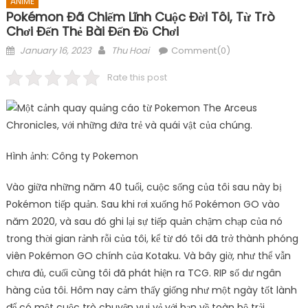
ANIME
Pokémon Đã Chiếm Lĩnh Cuộc Đời Tôi, Từ Trò
Chơi Đến Thẻ Bài Đến Đồ Chơi
Posted
Author
January 16, 2023
Thu Hoai
Comment(0)
on
Rate this post
Hình ảnh: Công ty Pokemon
Vào giữa những năm 40 tuổi, cuộc sống của tôi sau này bị
Pokémon tiếp quản. Sau khi rơi xuống hố Pokémon GO vào
năm 2020, và sau đó ghi lại sự tiếp quản chậm chạp của nó
trong thời gian rảnh rỗi của tôi, kể từ đó tôi đã trở thành phóng
viên Pokémon GO chính của Kotaku. Và bây giờ, như thể vẫn
chưa đủ, cuối cùng tôi đã phát hiện ra TCG. RIP số dư ngân
hàng của tôi. Hôm nay cảm thấy giống như một ngày tốt lành
để có một cuộc trò chuyện vui vẻ với bạn về toàn bộ trải