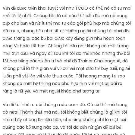
Vấn đề được triển khai tuyệt vời như TCGO có thể, nó có sự mai
mối tồi tệ nhất. Chúng tôi đã có các thẻ bắt đầu mà nó cung
cấp cho bạn và rất ít thẻ mã từ các gói phù hợp mà chúng tôi
đã mua, nhưng hầu như tất cả những người chúng tôi chơi đều
được trang bị các bộ bài được xây dựng gần như hoàn toàn
bằng Vs hoặc tốt hơn. Chúng tôi hầu như không có mặt trong
mọi trận đấu, và ngay cả sau khi tôi đã mở khóa những thẻ bài
tốt hơn bằng cách kiên trì với chế độ Trainer Challenge AI, đó
không phải là thời gian vui vẻ đối với một đứa trẻ bảy tuổi, người
luôn phải vật lộn với việc thua cuộc. Tôi hoang mang tại sao
không có một hệ thống nào phù hợp hơn với một bộ bài rõ
ràng là rất yếu với một người khác chơi tương tự.
Và rồi tôi nhớ ra cái thùng màu cam đó. Có cả thẻ mã trong
đó nữa! Thành thật mà nói, tôi không biết chúng là gì khi tôi
nhìn thấy chúng lần đầu tiên, cho rằng chúng chỉ là một loại
quảng cáo bổ sung nào đó, và tôi đã đến rất gần để loại bỏ
chúng. Rất may có thứ gì đó đã ngăn tôi lại, và trong đó có