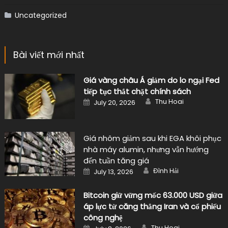
Uncategorized
Bài viết mới nhất
Giá vàng châu Á giảm do lo ngại Fed
tiếp tục thắt chặt chính sách
Author
Posted
Thu Hoai
July 20, 2026
on
Giá nhôm giảm sau khi EGA khôi phục
nhà máy alumin, nhưng vẫn hướng
đến tuần tăng giá
Author
Posted
Đình Hải
July 13, 2026
on
Bitcoin giữ vững mốc 63.000 USD giữa
áp lực từ căng thẳng Iran và cổ phiếu
công nghệ
Author
Posted
Thu Hoai