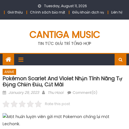
Skip
Tuesday, August 11, 2026
to
Giới thiệu
Chính sách bảo mật
Điều khoản dịch vụ
Liên hệ
content
CANTIGA MUSIC
TIN TỨC GIẢI TRÍ TỔNG HỢP
ANIME
Pokémon Scarlet And Violet Nhận Tính Năng Tự
Động Chiến Đấu, Cắt Mài
Posted
Author
January 29, 2023
Thu Hoai
Comment(0)
on
Rate this post