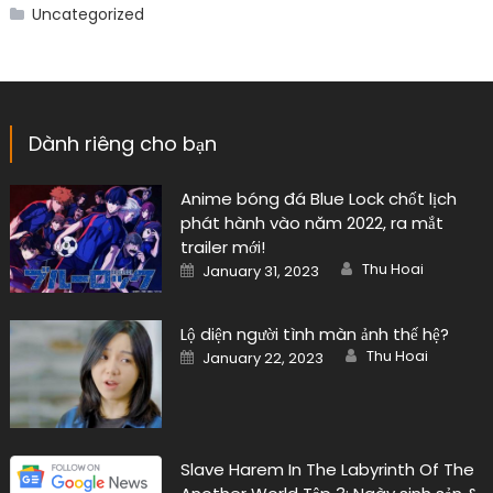
Uncategorized
Dành riêng cho bạn
Anime bóng đá Blue Lock chốt lịch
phát hành vào năm 2022, ra mắt
trailer mới!
Author
Posted
Thu Hoai
January 31, 2023
on
Lộ diện người tình màn ảnh thế hệ?
Author
Posted
Thu Hoai
January 22, 2023
on
Slave Harem In The Labyrinth Of The