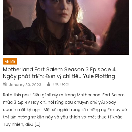
ANIME
Motherland Fort Salem Season 3 Episode 4
Ngày phát triển: Đơn vị chi tiêu Yule Plotting
Author
Posted
Thu Hoai
January 30, 2023
on
Rate this post Điều gì sẽ xảy ra trong Motherland: Fort Salem
mùa 3 tập 4? Hãy chỉ nói rằng câu chuyện chủ yếu xoay
quanh một kỳ nghỉ. Một số người trong số những người này có
thể tận hưởng sự kiện này và yêu thích với một thực tế khác.
Tuy nhiên, điều […]