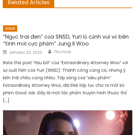
Related Articles
ANIME
“Ngọc trai đen” của SNSD, Yuri lộ cảnh vui vẻ bên
“tình mới cực phẩm” Jung Il Woo
Author
Posted
Thu Hoai
January 22, 2023
on
Rate this post “Hậu bối” của “Extraordinary Attorney Woo” với
sự xuất hiện của Yuri (SNSD): Thành công cũng có, nhưng ý
kiến trái chiều cũng nhiều. Tiếp sóng của “siêu phẩm”
Extraordinary Attorney Woo, đài ENA tiếp tục cho ra mắt bộ
phim Good Job. Đây là một tác phẩm truyền hình thuộc thể
[…]