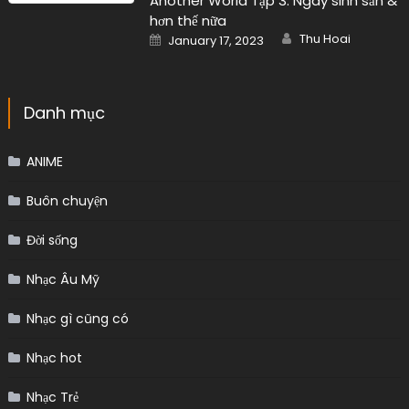
Another World Tập 3: Ngày sinh sản &
hơn thế nữa
Author
Posted
Thu Hoai
January 17, 2023
on
Danh mục
ANIME
Buôn chuyện
Đời sống
Nhạc Âu Mỹ
Nhạc gì cũng có
Nhạc hot
Nhạc Trẻ