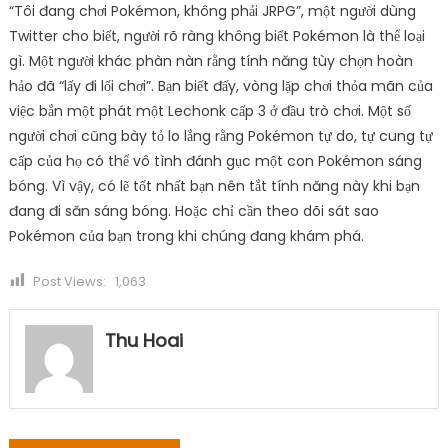
“Tôi đang chơi Pokémon, không phải JRPG”, một người dùng
Twitter cho biết, người rõ ràng không biết Pokémon là thể loại
gì. Một người khác phàn nàn rằng tính năng tùy chọn hoàn
hảo đã “lấy đi lối chơi”. Bạn biết đấy, vòng lặp chơi thỏa mãn của
việc bắn một phát một Lechonk cấp 3 ở đầu trò chơi. Một số
người chơi cũng bày tỏ lo lắng rằng Pokémon tự do, tự cung tự
cấp của họ có thể vô tình đánh gục một con Pokémon sáng
bóng. Vì vậy, có lẽ tốt nhất bạn nên tắt tính năng này khi bạn
đang đi săn sáng bóng. Hoặc chỉ cần theo dõi sát sao
Pokémon của bạn trong khi chúng đang khám phá.
Post Views:
1,063
Thu Hoai