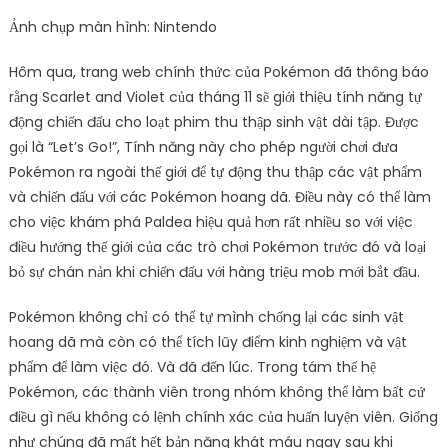
Ảnh chụp màn hình: Nintendo
Hôm qua, trang web chính thức của Pokémon đã thông báo
rằng Scarlet and Violet của tháng 11 sẽ giới thiệu tính năng tự
động chiến đấu cho loạt phim thu thập sinh vật dài tập. Được
gọi là “Let’s Go!”, Tính năng này cho phép người chơi đưa
Pokémon ra ngoài thế giới để tự động thu thập các vật phẩm
và chiến đấu với các Pokémon hoang dã. Điều này có thể làm
cho việc khám phá Paldea hiệu quả hơn rất nhiều so với việc
điều hướng thế giới của các trò chơi Pokémon trước đó và loại
bỏ sự chán nản khi chiến đấu với hàng triệu mob mới bắt đầu.
Pokémon không chỉ có thể tự mình chống lại các sinh vật
hoang dã mà còn có thể tích lũy điểm kinh nghiệm và vật
phẩm để làm việc đó. Và đã đến lúc. Trong tám thế hệ
Pokémon, các thành viên trong nhóm không thể làm bất cứ
điều gì nếu không có lệnh chính xác của huấn luyện viên. Giống
như chúng đã mất hết bản năng khát máu ngay sau khi