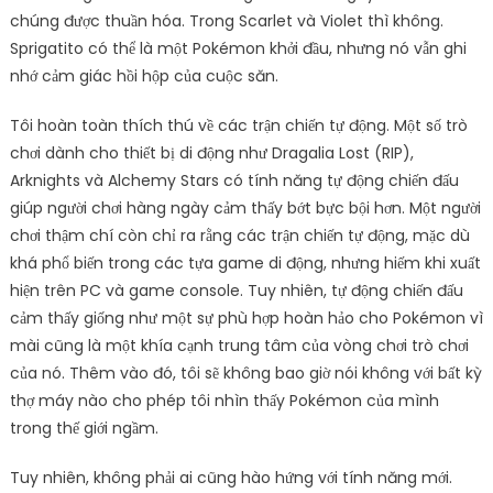
chúng được thuần hóa. Trong Scarlet và Violet thì không.
Sprigatito có thể là một Pokémon khởi đầu, nhưng nó vẫn ghi
nhớ cảm giác hồi hộp của cuộc săn.
Tôi hoàn toàn thích thú về các trận chiến tự động. Một số trò
chơi dành cho thiết bị di động như Dragalia Lost (RIP),
Arknights và Alchemy Stars có tính năng tự động chiến đấu
giúp người chơi hàng ngày cảm thấy bớt bực bội hơn. Một người
chơi thậm chí còn chỉ ra rằng các trận chiến tự động, mặc dù
khá phổ biến trong các tựa game di động, nhưng hiếm khi xuất
hiện trên PC và game console. Tuy nhiên, tự động chiến đấu
cảm thấy giống như một sự phù hợp hoàn hảo cho Pokémon vì
mài cũng là một khía cạnh trung tâm của vòng chơi trò chơi
của nó. Thêm vào đó, tôi sẽ không bao giờ nói không với bất kỳ
thợ máy nào cho phép tôi nhìn thấy Pokémon của mình
trong thế giới ngầm.
Tuy nhiên, không phải ai cũng hào hứng với tính năng mới.