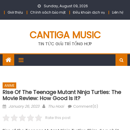
Skip
Sunday, August 09, 2026
to
Giới thiệu
Chính sách bảo mật
Điều khoản dịch vụ
Liên hệ
content
CANTIGA MUSIC
TIN TỨC GIẢI TRÍ TỔNG HỢP
ANIME
Rise Of The Teenage Mutant Ninja Turtles: The
Movie Review: How Good Is It?
Posted
Author
January 26, 2023
Thu Hoai
Comment(0)
on
Rate this post