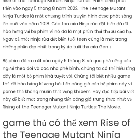
Rise of the Teenage Mutant Ninja Turtles: Phim được phát
triển vào ngày 5 tháng 8 năm 2022. The Teenage Mutant
Ninja Turtles là một chương trình truyền hình được phát sóng
lần cuối vào năm 2018. Các fan của Ninja rùa đột biến đã rất
hào hứng với bộ phim vì nó đã là một phần thời thơ ấu của họ.
Ngay cả một ninja rùa đột biến tuổi teen cũng là một trong
những phần đẹp nhất trong ký ức tuổi thơ của Gen z.
Bộ phim đã ra mắt vào ngày 5 tháng 8, và qua phản ứng của
người theo dõi và các nhà phê bình, chúng ta có thể hiểu rằng
đây là một bộ phim khá tuyệt vời. Chúng tôi biết nhiều game
thủ đã hào hứng kì vọng bài tiến công giá của bộ phim này vì
game thủ không muốn thất vọng khi xem. Hãy đọc tiếp bài viết
này để biết một trong những tiến công giá trung thực nhất về
Rising of the Teenager Mutant Ninja Turtles: The Movie.
game thủ có thể xem Rise of
the Teenage Mutant Ninja