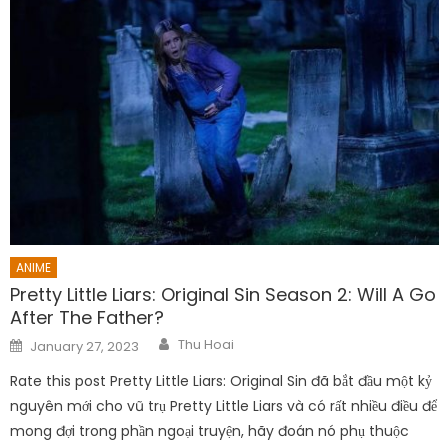
ANIME
Pretty Little Liars: Original Sin Season 2: Will A Go
After The Father?
Author
Posted
Thu Hoai
January 27, 2023
on
Rate this post Pretty Little Liars: Original Sin đã bắt đầu một kỷ
nguyên mới cho vũ trụ Pretty Little Liars và có rất nhiều điều để
mong đợi trong phần ngoại truyện, hãy đoán nó phụ thuộc