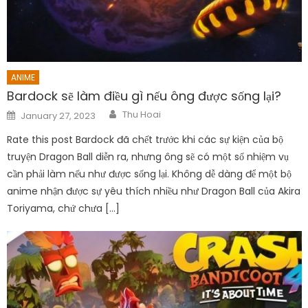
ANIME
Bardock sẽ làm điều gì nếu ông được sống lại?
Author
Posted
Thu Hoai
January 27, 2023
on
Rate this post Bardock đã chết trước khi các sự kiện của bộ
truyện Dragon Ball diễn ra, nhưng ông sẽ có một số nhiệm vụ
cần phải làm nếu như được sống lại. Không dễ dàng để một bộ
anime nhận được sự yêu thích nhiều như Dragon Ball của Akira
Toriyama, chứ chưa […]