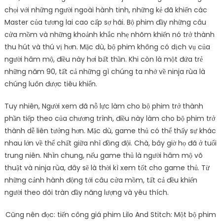
chọi với những người ngoài hành tinh, những kẻ đã khiến các
Master của tương lai cao cấp sợ hãi. Bộ phim đầy những câu
cửa mồm và những khoảnh khắc nhẹ nhõm khiến nó trở thành
thu hút và thú vị hơn. Mặc dù, bộ phim không có dịch vụ của
người hâm mộ, điều này hơi bất thần. Khi còn là một đứa trẻ
những năm 90, tất cả những gì chúng ta nhớ về ninja rùa là
chúng luôn được tiêu khiển.
Tuy nhiên, Người xem đã nỗ lực làm cho bộ phim trở thành
phần tiếp theo của chương trình, điều này làm cho bộ phim trở
thành dễ liên tưởng hơn. Mặc dù, game thủ có thể thấy sự khác
nhau lớn về thể chất giữa nhì đồng đội. Chà, bây giờ họ đã ở tuổi
trung niên. Nhìn chung, nếu game thủ là người hâm mộ võ
thuật và ninja rùa, đây sẽ là thời kì xem tốt cho game thủ. Từ
những cảnh hành động tới câu cửa mồm, tất cả đều khiến
người theo dõi tràn đầy năng lượng và yêu thích.
Cũng nên đọc: tiến công giá phim Lilo And Stitch: Một bộ phim