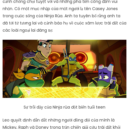
cảnh chống chọi tuyệt vời và những pha tiến công đấm vui
nhộn. Có một mục nhập của một người lạ tên Casey Jones
trong cuộc sống của Ninja Rùa. Anh ta tuyên bố rằng anh ta
đã tới từ tương lai và cảnh báo họ về cuộc xâm lược trái đất của
các loài ngoại lai đáng sợ.
Sự trỗi dậy của Ninja rùa đột biến tuổi teen
Leo quyết định dẫn dắt những người đồng đội của mình là
Mickey, Raph và Doney trong trận chiến giải cứu trái đất khỏi