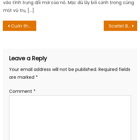
vào tình trạng đổi mới của nó. Mặc dù lấy bối cảnh trong cùng
một vũ trụ, […]
Post
Cuốn theo chiều gió có được quay bằng màu không?
Scarlet Bond sẽ được phát triển trên toàn cầu
navigation
Leave a Reply
Your email address will not be published.
Required fields
are marked
*
Comment
*