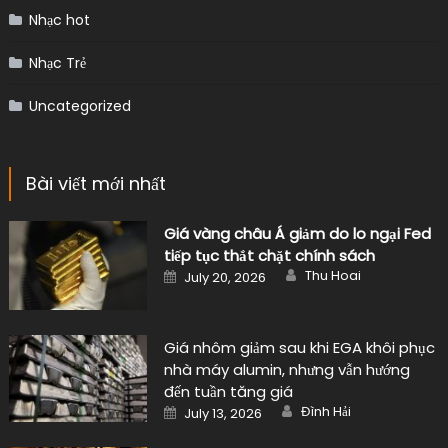
Nhạc hot
Nhạc Trẻ
Uncategorized
Bài viết mới nhất
Giá vàng châu Á giảm do lo ngại Fed
tiếp tục thắt chặt chính sách
Author
Posted
Thu Hoai
July 20, 2026
on
Giá nhôm giảm sau khi EGA khôi phục
nhà máy alumin, nhưng vẫn hướng
đến tuần tăng giá
Author
Posted
Đình Hải
July 13, 2026
on