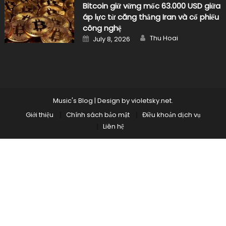
Bitcoin giữ vững mốc 63.000 USD giữa
áp lực từ căng thẳng Iran và cổ phiếu
công nghệ
Author
Posted
Thu Hoai
July 8, 2026
on
Music's Blog
|
Design by
violetsky.net
.
Giới thiệu
Chính sách bảo mật
Điều khoản dịch vụ
Liên hệ