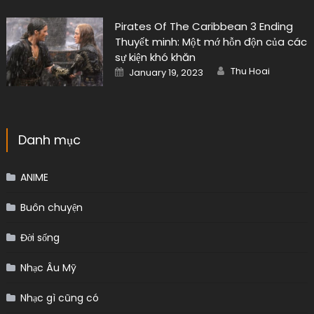
Pirates Of The Caribbean 3 Ending
Thuyết minh: Một mớ hỗn độn của các
sự kiện khó khăn
Author
Posted
Thu Hoai
January 19, 2023
on
Danh mục
ANIME
Buôn chuyện
Đời sống
Nhạc Âu Mỹ
Nhạc gì cũng có