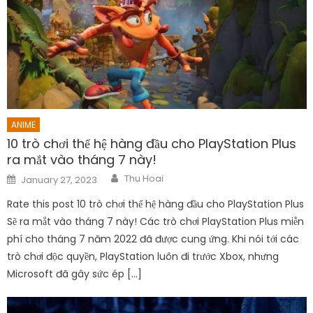
ANIME
10 trò chơi thế hệ hàng đầu cho PlayStation Plus
ra mắt vào tháng 7 này!
Author
Posted
Thu Hoai
January 27, 2023
on
Rate this post 10 trò chơi thế hệ hàng đầu cho PlayStation Plus
Sẽ ra mắt vào tháng 7 này! Các trò chơi PlayStation Plus miễn
phí cho tháng 7 năm 2022 đã được cung ứng. Khi nói tới các
trò chơi độc quyền, PlayStation luôn đi trước Xbox, nhưng
Microsoft đã gây sức ép […]