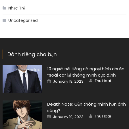
Nhạc Trẻ
Uncategorized
Dành riêng cho bạn
10 người nổi tiếng có ngoại hình chuẩn
“soái ca” lại thông minh cực đỉnh
Author
Posted
Thu Hoai
January 18, 2023
on
Death Note: Gần thông minh hơn ánh
sáng?
Author
Posted
Thu Hoai
January 19, 2023
on