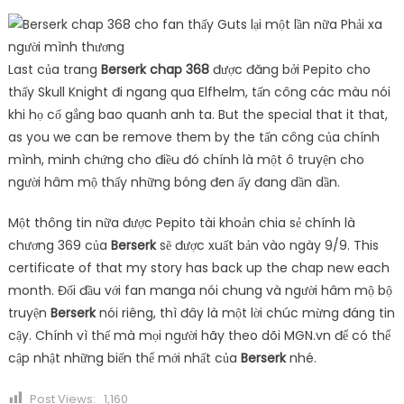
Last của trang
Berserk chap 368
được đăng bởi Pepito cho
thấy Skull Knight đi ngang qua Elfhelm, tấn công các màu nói
khi họ cố gắng bao quanh anh ta. But the special that it that,
as you we can be remove them by the tấn công của chính
mình, minh chứng cho điều đó chính là một ô truyện cho
người hâm mộ thấy những bóng đen ấy đang dần dần.
Một thông tin nữa được Pepito tài khoản chia sẻ chính là
chương 369 của
Berserk
sẽ được xuất bản vào ngày 9/9. This
certificate of that my story has back up the chap new each
month. Đối đầu với fan manga nói chung và người hâm mộ bộ
truyện
Berserk
nói riêng, thì đây là một lời chúc mừng đáng tin
cậy. Chính vì thế mà mọi người hãy theo dõi MGN.vn để có thể
cập nhật những biến thể mới nhất của
Berserk
nhé.
Post Views:
1,160