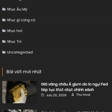
Nhạc Âu Mỹ
Nhạc gì cũng có
Nhạc hot
Nhạc Trẻ
Uncategorized
Bài viết mới nhất
Giá vàng châu Á giảm do lo ngại Fed
tiếp tục thắt chặt chính sách
Author
Posted
Thu Hoai
July 20, 2026
on