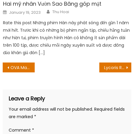
Hai mỹ nhân Vườn Sao Băng góp mặt
Author
Posted
Thu Hoai
January 19, 2023
on
Rate this post Những phim Hàn này phát sóng đến gần 1 năm
mới hết. Trước khi có những bộ phim ngắn tập, chiếu hằng tuần
như hiện tại, phim truyền hình Hàn có không ít sản phẩm dài
trên 100 tập, được chiếu mỗi ngày xuyên suốt và được đông
đảo khán giả đón […]
Post
OVA Made In Abyss Season 2 được công bố
Lycoris Recoil Tập 12 Ngày phát hành: Hành động của Chisato & Takina tiếp tục!
navigation
Leave a Reply
Your email address will not be published.
Required fields
are marked
*
Comment
*