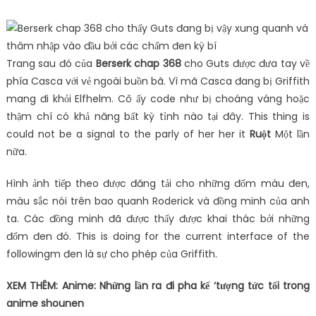
Trang sau đó của
Berserk chap 368
cho Guts được đưa tay về
phía Casca với vẻ ngoài buồn bã. Vì mã Casca đang bị Griffith
mang đi khỏi Elfhelm. Cô ấy code như bị choáng váng hoặc
thậm chí có khả năng bất kỳ tỉnh nào tại đây. This thing is
could not be a signal to the parly of her her it
Ruột
Một lần
nữa.
Hình ảnh tiếp theo được đăng tải cho những đốm màu đen,
màu sắc nói trên bao quanh Roderick và đồng minh của anh
ta. Các đồng minh đã được thấy được khai thác bởi những
đốm đen đó. This is doing for the current interface of the
followingm đen là sự cho phép của Griffith.
XEM THÊM: Anime: Những lần ra đi pha kế ‘tượng tức tối trong
anime shounen