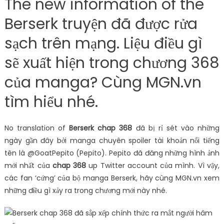
The new information of the
Berserk truyện đã được rửa
sạch trên mạng. Liệu điều gì
sẽ xuất hiện trong chương 368
của manga? Cùng MGN.vn
tìm hiểu nhé.
No translation of
Berserk chap 368
đã bị rỉ sét vào những
ngày gần đây bởi manga chuyên spoiler tài khoản nổi tiếng
tên là @GoatPepito (Pepito). Pepito đã đăng những hình ảnh
mới nhất của
chap 368
up Twitter account của mình. Vì vậy,
các fan ‘cứng’ của bộ manga Berserk, hãy cùng MGN.vn xem
những điều gì xảy ra trong chương mới này nhé.