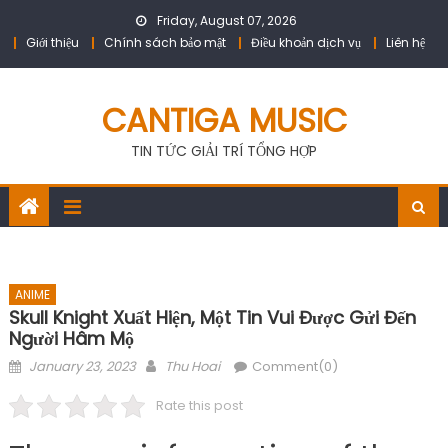
Skip
Friday, August 07, 2026
to
Giới thiệu
Chính sách bảo mật
Điều khoản dịch vụ
Liên hệ
content
CANTIGA MUSIC
TIN TỨC GIẢI TRÍ TỔNG HỢP
ANIME
Skull Knight Xuất Hiện, Một Tin Vui Được Gửi Đến
Người Hâm Mộ
Posted
Author
January 23, 2023
Thu Hoai
Comment(0)
on
Rate this post