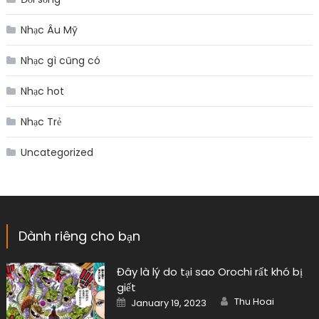
Nhạc Âu Mỹ
Nhạc gì cũng có
Nhạc hot
Nhạc Trẻ
Uncategorized
Dành riêng cho bạn
Đây là lý do tại sao Orochi rất khó bị
giết
Author
Posted
Thu Hoai
January 19, 2023
on