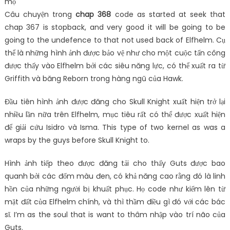
Câu chuyện trong
chap 368
code as started at seek that
chap 367 is stopback, and very good it will be going to be
going to the undefence to that not used back of Elfhelm. Cụ
thể là những hình ảnh được bảo vệ như cho một cuộc tấn công
được thấy vào Elfhelm bởi các siêu năng lực, có thể xuất ra từ
Griffith và băng Reborn trong hàng ngũ của Hawk.
Đầu tiên hình ảnh được đăng cho Skull Knight xuất hiện trở lại
nhiều lần nữa trên Elfhelm, mục tiêu rất có thể được xuất hiện
để giải cứu Isidro và Isma. This type of two kernel as was a
wraps by the guys before Skull Knight to.
Hình ảnh tiếp theo được đăng tải cho thấy Guts được bao
quanh bởi các đốm màu đen, có khả năng cao rằng đó là linh
hồn của những người bị khuất phục. Họ code như kiếm lên từ
mặt đất của Elfhelm chính, và thì thầm điều gì đó với các bác
sĩ. I’m as the soul that is want to thâm nhập vào trí não của
Guts.