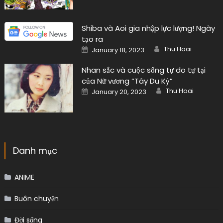
Shiba và Aoi gia nhập lực lượng! Ngày
tạo ra
Author
Posted
Thu Hoai
January 18, 2023
on
Nhan sắc và cuộc sống tự do tự tại
của Nữ vương “Tây Du Ký”
Author
Posted
Thu Hoai
January 20, 2023
on
Danh mục
ANIME
Buôn chuyện
Đời sống