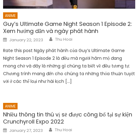
ANIME
Guy’s Ultimate Game Night Season 1 Episode 2:
Xem hướng dẫn và ngày phát hành
Author
Posted
Thu Hoai
January 22, 2023
on
Rate this post Ngày phát hành của Guy’s Ultimate Game
Night Season 1 Episode 2 là điều mà người hâm mộ đang
mong chờ và đây là những gì chúng ta biết về điều tương tự.
Chương trình mang đến cho chúng ta những thỏa thuận tuyệt
vời ở các thể loại như hài kịch […]
ANIME
Nhiều thông tin thú vị sẽ được công bố tại sự kiện
Crunchyroll Expo 2022
Author
Posted
Thu Hoai
January 27, 2023
on