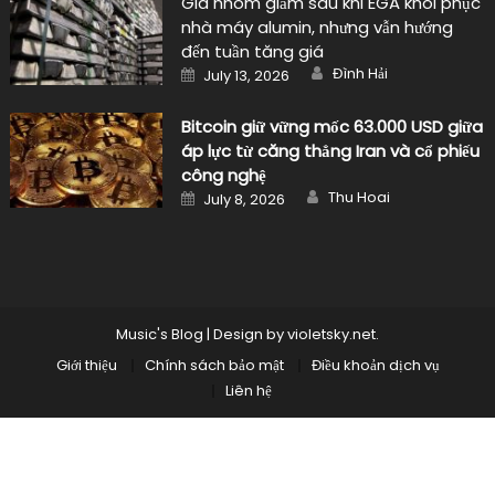
Giá nhôm giảm sau khi EGA khôi phục
nhà máy alumin, nhưng vẫn hướng
đến tuần tăng giá
Author
Posted
Đình Hải
July 13, 2026
on
Bitcoin giữ vững mốc 63.000 USD giữa
áp lực từ căng thẳng Iran và cổ phiếu
công nghệ
Author
Posted
Thu Hoai
July 8, 2026
on
Music's Blog
|
Design by
violetsky.net
.
Giới thiệu
Chính sách bảo mật
Điều khoản dịch vụ
Liên hệ