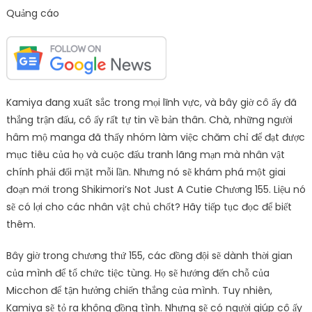
Quảng cáo
Kamiya đang xuất sắc trong mọi lĩnh vực, và bây giờ cô ấy đã
thắng trận đấu, cô ấy rất tự tin về bản thân. Chà, những người
hâm mộ manga đã thấy nhóm làm việc chăm chỉ để đạt được
mục tiêu của họ và cuộc đấu tranh lãng mạn mà nhân vật
chính phải đối mặt mỗi lần. Nhưng nó sẽ khám phá một giai
đoạn mới trong Shikimori’s Not Just A Cutie Chương 155. Liệu nó
sẽ có lợi cho các nhân vật chủ chốt? Hãy tiếp tục đọc để biết
thêm.
Bây giờ trong chương thứ 155, các đồng đội sẽ dành thời gian
của mình để tổ chức tiệc tùng. Họ sẽ hướng đến chỗ của
Micchon để tận hưởng chiến thắng của mình. Tuy nhiên,
Kamiya sẽ tỏ ra không đồng tình. Nhưng sẽ có người giúp cô ấy