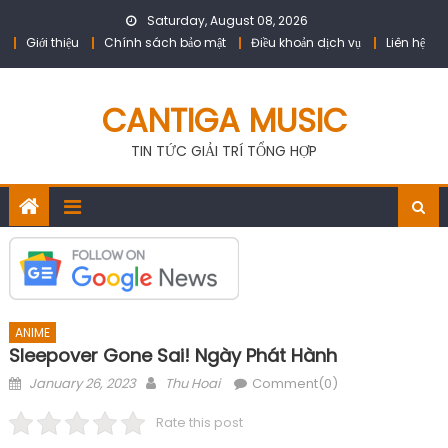
Skip
Saturday, August 08, 2026
to
Giới thiệu
Chính sách bảo mật
Điều khoản dịch vụ
Liên hệ
content
CANTIGA MUSIC
TIN TỨC GIẢI TRÍ TỔNG HỢP
ANIME
Sleepover Gone Sai! Ngày Phát Hành
Posted
Author
January 26, 2023
Thu Hoai
Comment(0)
on
Rate this post