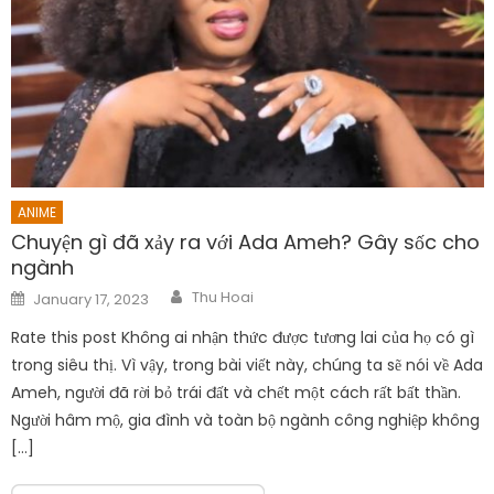
ANIME
Chuyện gì đã xảy ra với Ada Ameh? Gây sốc cho
ngành
Author
Posted
Thu Hoai
January 17, 2023
on
Rate this post Không ai nhận thức được tương lai của họ có gì
trong siêu thị. Vì vậy, trong bài viết này, chúng ta sẽ nói về Ada
Ameh, người đã rời bỏ trái đất và chết một cách rất bất thần.
Người hâm mộ, gia đình và toàn bộ ngành công nghiệp không
[…]