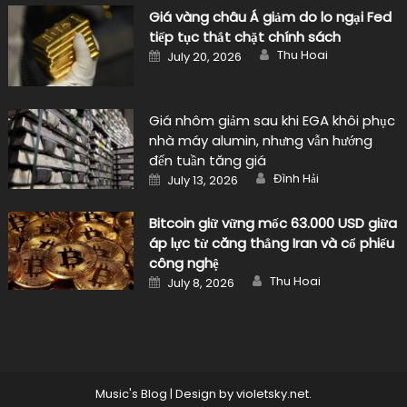
Giá vàng châu Á giảm do lo ngại Fed
tiếp tục thắt chặt chính sách
Author
Posted
Thu Hoai
July 20, 2026
on
Giá nhôm giảm sau khi EGA khôi phục
nhà máy alumin, nhưng vẫn hướng
đến tuần tăng giá
Author
Posted
Đình Hải
July 13, 2026
on
Bitcoin giữ vững mốc 63.000 USD giữa
áp lực từ căng thẳng Iran và cổ phiếu
công nghệ
Author
Posted
Thu Hoai
July 8, 2026
on
Music's Blog
|
Design by
violetsky.net
.