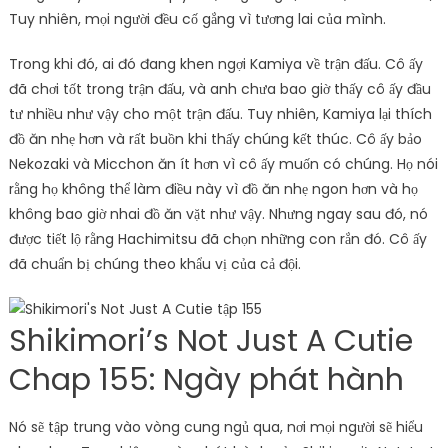
Tuy nhiên, mọi người đều cố gắng vì tương lai của mình.
Trong khi đó, ai đó đang khen ngợi Kamiya về trận đấu. Cô ấy
đã chơi tốt trong trận đấu, và anh chưa bao giờ thấy cô ấy đầu
tư nhiều như vậy cho một trận đấu. Tuy nhiên, Kamiya lại thích
đồ ăn nhẹ hơn và rất buồn khi thấy chúng kết thúc. Cô ấy bảo
Nekozaki và Micchon ăn ít hơn vì cô ấy muốn có chúng. Họ nói
rằng họ không thể làm điều này vì đồ ăn nhẹ ngon hơn và họ
không bao giờ nhai đồ ăn vặt như vậy. Nhưng ngay sau đó, nó
được tiết lộ rằng Hachimitsu đã chọn những con rắn đó. Cô ấy
đã chuẩn bị chúng theo khẩu vị của cả đội.
Shikimori’s Not Just A Cutie
Chap 155: Ngày phát hành
Nó sẽ tập trung vào vòng cung ngủ qua, nơi mọi người sẽ hiểu