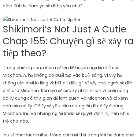
bình tĩnh lại. Kamiya sẽ để họ yên chứ?
Shikimori’s Not Just A Cutie
Chap 155: Chuyện gì sẽ xảy ra
tiếp theo?
Trong chương sau, nhóm sẽ lên kế hoạch ngủ lại chỗ của
Micchon. À, họ không có buổi tập vào buổi sáng, vì vậy họ
không cần phải lo lắng về bất cứ điều gì. Vì vậy, mọi người sẽ đến
chỗ của Micchon. Kamiya sẽ cực kỳ phấn khích vì cuối cùng
cô ấy cũng có thời gian để làm quen với Micchon và đi xem
nhà của cô ấy. Cô ấy sẽ yêu cầu mọi người để cô ấy ở cùng
Micchon. Inu và những người khác sẽ quyết định họ nên chơi
trò chơi nào.
Inu sẽ nhờ Hachimitsu trông coi mọi thứ trong khi họ đang chơi