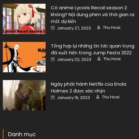
Có anime Lycoris Recoil season 2
không? Nội dung phim và thời gian ra
mắt dự kiến
Author
Posted
Thu Hoai
January 27, 2023
on
Tổng hợp lại những tin tức quan trọng
đã xuất hiện trong Jump Festa 2022
Author
Posted
Thu Hoai
January 22, 2023
on
Ngày phát hành Netflix của Enola
Holmes 2 được xác nhận
Author
Posted
Thu Hoai
January 19, 2023
on
Danh mục