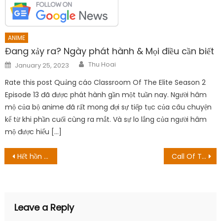
ANIME
Đang xảy ra? Ngày phát hành & Mọi điều cần biết
Author
Posted
Thu Hoai
January 25, 2023
on
Rate this post Quảng cáo Classroom Of The Elite Season 2
Episode 13 đã được phát hành gần một tuần nay. Người hâm
mộ của bộ anime đã rất mong đợi sự tiếp tục của câu chuyện
kể từ khi phần cuối cùng ra mắt. Và sự lo lắng của người hâm
mộ được hiểu […]
Post
Hết hồn với cảnh Ninh Dương Lan Ngọc “xô xát” Kaity Nguyễn trước hàng trăm người
Call Of The Night Tập 7: Yamori Trở thành Ma cà rồng?
navigation
Leave a Reply