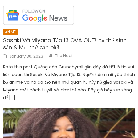
ANIME
Sasaki Và Miyano Tập 13 OVA OUT! cụ thể sinh
sản & Mọi thứ cần biết
Author
Posted
Thu Hoai
January 30, 2023
on
Rate this post Quảng cáo Crunchyroll gần đây đã tiết lộ tin vui
liên quan tới Sasaki Và Miyano Tập 13. Người hâm mộ yêu thích
bộ anime và nó đã tạo nên mối quan hệ nảy nở giữa Sasaki và
Miyano một cách tuyệt vời như thế nào. Bây giờ hãy sẵn sàng
để […]