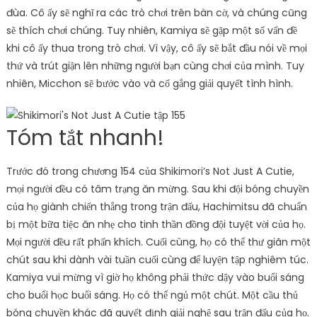
đùa. Cô ấy sẽ nghĩ ra các trò chơi trên bàn cờ, và chúng cũng
sẽ thích chơi chúng. Tuy nhiên, Kamiya sẽ gặp một số vấn đề
khi cô ấy thua trong trò chơi. Vì vậy, cô ấy sẽ bắt đầu nói về mọi
thứ và trút giận lên những người bạn cùng chơi của mình. Tuy
nhiên, Micchon sẽ bước vào và cố gắng giải quyết tình hình.
Tóm tắt nhanh!
Trước đó trong chương 154 của Shikimori’s Not Just A Cutie,
mọi người đều có tâm trạng ăn mừng. Sau khi đội bóng chuyền
của họ giành chiến thắng trong trận đấu, Hachimitsu đã chuẩn
bị một bữa tiệc ăn nhẹ cho tinh thần đồng đội tuyệt vời của họ.
Mọi người đều rất phấn khích. Cuối cùng, họ có thể thư giãn một
chút sau khi dành vài tuần cuối cùng để luyện tập nghiêm túc.
Kamiya vui mừng vì giờ họ không phải thức dậy vào buổi sáng
cho buổi học buổi sáng. Họ có thể ngủ một chút. Một cầu thủ
bóng chuyền khác đã quyết định giải nghệ sau trận đấu của họ.