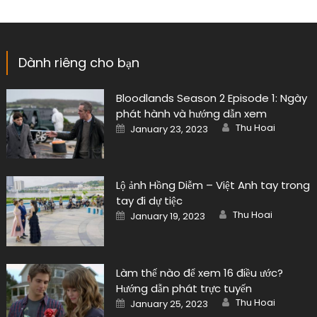
Dành riêng cho bạn
Bloodlands Season 2 Episode 1: Ngày
phát hành và hướng dẫn xem
Author
Posted
Thu Hoai
January 23, 2023
on
Lộ ảnh Hồng Diễm – Việt Anh tay trong
tay đi dự tiệc
Author
Posted
Thu Hoai
January 19, 2023
on
Làm thế nào để xem 16 điều ước?
Hướng dẫn phát trực tuyến
Author
Posted
Thu Hoai
January 25, 2023
on