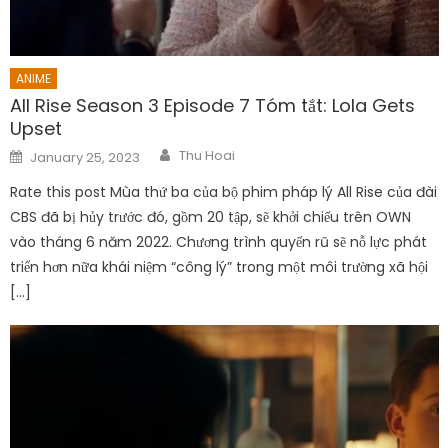
ANIME
All Rise Season 3 Episode 7 Tóm tắt: Lola Gets
Upset
Author
Posted
Thu Hoai
January 25, 2023
on
Rate this post Mùa thứ ba của bộ phim pháp lý All Rise của đài
CBS đã bị hủy trước đó, gồm 20 tập, sẽ khởi chiếu trên OWN
vào tháng 6 năm 2022. Chương trình quyến rũ sẽ nỗ lực phát
triển hơn nữa khái niệm “công lý” trong một môi trường xã hội
[…]