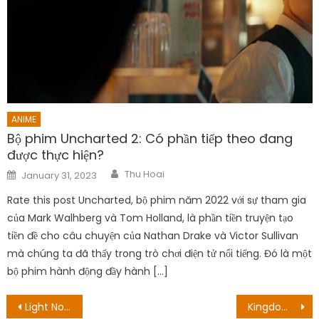
ANIME
Bộ phim Uncharted 2: Có phần tiếp theo đang
được thực hiện?
Author
Posted
Thu Hoai
January 31, 2023
on
Rate this post Uncharted, bộ phim năm 2022 với sự tham gia
của Mark Walhberg và Tom Holland, là phần tiền truyện tạo
tiền đề cho câu chuyện của Nathan Drake và Victor Sullivan
mà chúng ta đã thấy trong trò chơi điện tử nổi tiếng. Đó là một
bộ phim hành động đầy hành […]
Post
Light Novel Spy Room có ​​thể chuyển thành TV anime!
Kingdom (2012) Phần 4, tập 24 & 25 Ngày phát hành: Kết luận của cuộc nổi loạn