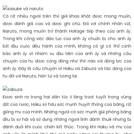
Có rất nhiều người trên thế giới khao khát được mong muốn,
được đánh giá cao và được ghi chú. Đối với chính nhân vật,
Naruto, mong muốn trở thành Hokage tiếp theo của anh ấy.
Trong khi công việc đào tạo của anh ấy chuẩn bị cho anh ấy
bắt đầu cuộc điều hành của mình, không có gì có thể cảnh
báo anh ấy về nhiệm vụ đầu tiên của anh ấy và những câu
chuyện của họ được cộng đồng như thế nào với động lực của
anh ấy. Đây là câu chuyện về Haku và Zabuza và tác động của
họ đối với Naruto, hiện tại và tương lai.
Được sinh ra trong hai dân tộc ở làng trượt tuyết trong vùng
đất của nước, Haku sở hữu sức mạnh huyết thống của băng, rất
giống mẹ của mình. Những người có sức mạnh giải phóng băng
đều bị sợ hãi và sử dụng những người lính đánh thuê nhưng bị
đánh đuổi khi cuộc chiến kết thúc. Trong khi Haku và mẹ của