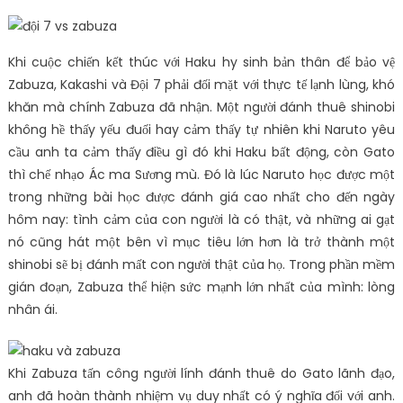
Khi cuộc chiến kết thúc với Haku hy sinh bản thân để bảo vệ
Zabuza, Kakashi và Đội 7 phải đối mặt với thực tế lạnh lùng, khó
khăn mà chính Zabuza đã nhận. Một người đánh thuê shinobi
không hề thấy yếu đuối hay cảm thấy tự nhiên khi Naruto yêu
cầu anh ta cảm thấy điều gì đó khi Haku bất động, còn Gato
thì chế nhạo Ác ma Sương mù. Đó là lúc Naruto học được một
trong những bài học được đánh giá cao nhất cho đến ngày
hôm nay: tình cảm của con người là có thật, và những ai gạt
nó cũng hát một bên vì mục tiêu lớn hơn là trở thành một
shinobi sẽ bị đánh mất con người thật của họ. Trong phần mềm
gián đoạn, Zabuza thể hiện sức mạnh lớn nhất của mình: lòng
nhân ái.
Khi Zabuza tấn công người lính đánh thuê do Gato lãnh đạo,
anh đã hoàn thành nhiệm vụ duy nhất có ý nghĩa đối với anh.