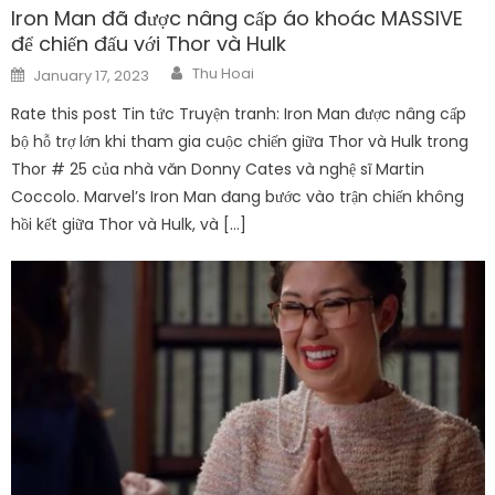
Iron Man đã được nâng cấp áo khoác MASSIVE
để chiến đấu với Thor và Hulk
Author
Posted
Thu Hoai
January 17, 2023
on
Rate this post Tin tức Truyện tranh: Iron Man được nâng cấp
bộ hỗ trợ lớn khi tham gia cuộc chiến giữa Thor và Hulk trong
Thor # 25 của nhà văn Donny Cates và nghệ sĩ Martin
Coccolo. Marvel’s Iron Man đang bước vào trận chiến không
hồi kết giữa Thor và Hulk, và […]