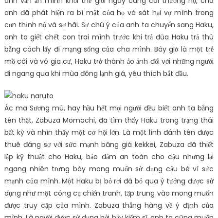
anh vẫn ẩn mình khỏi thế giới ngày càng coi thường họ, cha
anh đã phát hiện ra bí mật của họ và sát hại vợ mình trong
cơn thịnh nộ và sợ hãi. Sự chú ý của anh ta chuyển sang Haku,
anh ta giết chết con trai mình trước khi trả đũa Haku trả thù
bằng cách lấy đi mạng sống của cha mình. Bây giờ là một trẻ
mồ côi và vô gia cư, Haku trở thành ảo ảnh đối với những người
đi ngang qua khi mùa đông lạnh giá, yêu thích bắt đầu.
Ác ma Sương mù, hay hầu hết mọi người đều biết anh ta bằng
tên thật, Zabuza Momochi, đã tìm thấy Haku trong trạng thái
bất kỳ và nhìn thấy một cơ hội lớn. Là một lính đánh tên được
thuê đáng sợ với sức mạnh băng giá kekkei, Zabuza đã thiết
lập kỹ thuật cho Haku, bảo đảm an toàn cho cậu nhưng lại
ngang nhiên trưng bày mong muốn sử dụng cậu bé vì sức
mạnh của mình. Một Haku bị bỏ rơi đã bỏ qua ý tưởng được sử
dụng như một công cụ chiến tranh, tập trung vào mong muốn
được truy cập của mình. Zabuza thẳng hàng về ý định của
mình. Là người được sử dụng bởi bảy kiếm sĩ, anh ta cũng muốn