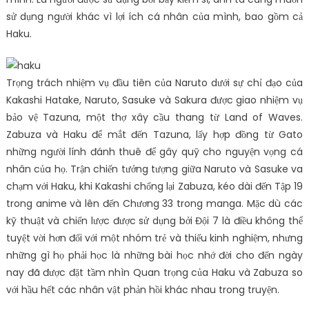
sử dụng người khác vì lợi ích cá nhân của mình, bao gồm cả
Haku.
Trọng trách nhiệm vụ đầu tiên của Naruto dưới sự chỉ đạo của
Kakashi Hatake, Naruto, Sasuke và Sakura được giao nhiệm vụ
bảo vệ Tazuna, một thợ xây cầu thang từ Land of Waves.
Zabuza và Haku để mắt đến Tazuna, lấy hợp đồng từ Gato
những người lính đánh thuê để gây quỹ cho nguyện vọng cá
nhân của họ. Trận chiến tưởng tượng giữa Naruto và Sasuke va
chạm với Haku, khi Kakashi chống lại Zabuza, kéo dài đến Tập 19
trong anime và lên đến Chương 33 trong manga. Mặc dù các
kỹ thuật và chiến lược được sử dụng bởi Đội 7 là điều không thể
tuyệt vời hơn đối với một nhóm trẻ và thiếu kinh nghiệm, nhưng
những gì họ phải học là những bài học nhớ đời cho đến ngày
nay đã được đặt tầm nhìn Quan trọng của Haku và Zabuza so
với hầu hết các nhân vật phản hồi khác nhau trong truyện.