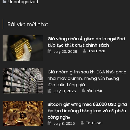
Uncategorized
Bài viết mới nhất
Giá vàng châu Á giảm do lo ngại Fed
tiếp tục thắt chặt chính sách
Author
Posted
Thu Hoai
July 20, 2026
on
Giá nhôm giảm sau khi EGA khôi phục
nhà máy alumin, nhưng vẫn hướng
đến tuần tăng giá
Author
Posted
Đình Hải
July 13, 2026
on
Bitcoin giữ vững mốc 63.000 USD giữa
áp lực từ căng thẳng Iran và cổ phiếu
công nghệ
Author
Posted
Thu Hoai
July 8, 2026
on