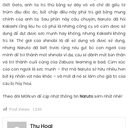
Giết Gato, anh ta trả thù bằng sự dày vò và chế độ giễu từ
trùm đầu độc ác, bất chấp điều này phải trả giá bằng mạng
chính của anh ta. Sau phần này câu chuyện, Naruto đã hỏi
Kakashi rằng liệu họ có phải là những công cụ vô cảm được sử
dụng để đạt được sức mạnh hay không, nhưng Kakashi không
trả lời. Thế giới của shinobi là để sử dụng và được sử dụng,
nhưng Naruto đã biết trước rằng nếu gạt bỏ con người của
mình để trở thành một shinobi vĩ đại, cậu sẽ đánh mất bản thân
và trở thành cuối cùng của Zabuza. learning is bad. Cảm xúc
của con người là sức mạnh – thứ mà Naruto sở hữu nhiều hơn
bất kỳ nhân vật nào khác – và mất đi nó sẽ làm cho giá trị của
cậu bị hủy hoại.
Theo dõi MGN.vn để cập nhật thông tin
Naruto
sớm nhất nhé!
Post Views:
1,230
Thu Hoai