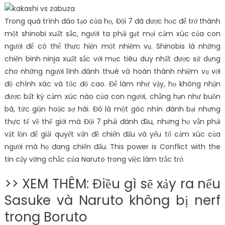
Trong quá trình đào tạo của họ, Đội 7 đã được học để trở thành
một shinobi xuất sắc, người ta phải gạt mọi cảm xúc của con
người để có thể thực hiện một nhiệm vụ. Shinobis là những
chiến binh ninja xuất sắc với mục tiêu duy nhất được sử dụng
cho những người lính đánh thuê và hoàn thành nhiệm vụ với
độ chính xác và tốc độ cao. Để làm như vậy, họ không nhận
được bất kỳ cảm xúc nào của con người, chẳng hạn như buồn
bã, tức giận hoặc sợ hãi. Đó là một góc nhìn đánh bại nhưng
thực tế về thế giới mà Đội 7 phải đánh đầu, nhưng họ vẫn phải
vật lộn để giải quyết vấn đề chiến đấu và yếu tố cảm xúc của
người mà họ đang chiến đấu. This power is Conflict with the
tin cậy vững chắc của Naruto trong việc làm trắc trở.
>> XEM THÊM: Điều gì sẽ xảy ra nếu
Sasuke và Naruto không bị nerf
trong Boruto