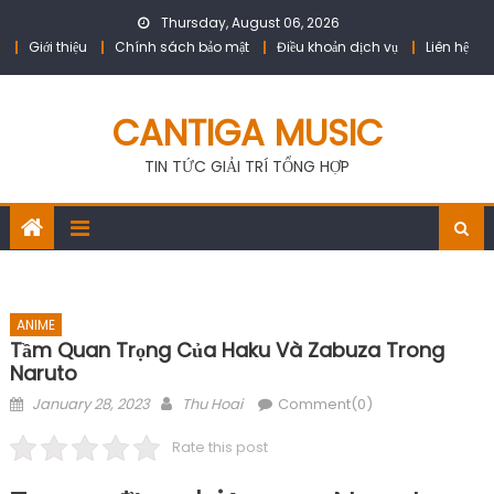
Skip
Thursday, August 06, 2026
to
Giới thiệu
Chính sách bảo mật
Điều khoản dịch vụ
Liên hệ
content
CANTIGA MUSIC
TIN TỨC GIẢI TRÍ TỔNG HỢP
ANIME
Tầm Quan Trọng Của Haku Và Zabuza Trong
Naruto
Posted
Author
January 28, 2023
Thu Hoai
Comment(0)
on
Rate this post