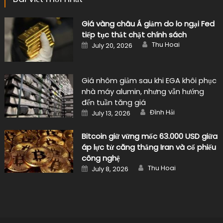
Music's Blog
|
Design by
violetsky.net
.
Giới thiệu
Chính sách bảo mật
Điều khoản dịch vụ
Liên hệ