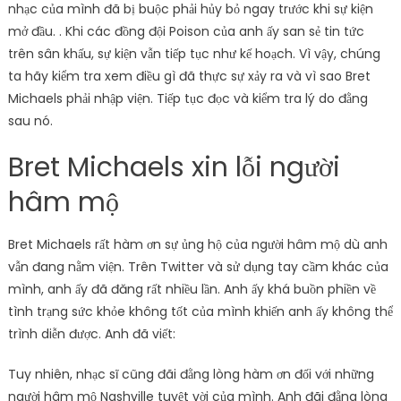
nhạc của mình đã bị buộc phải hủy bỏ ngay trước khi sự kiện
mở đầu. . Khi các đồng đội Poison của anh ấy san sẻ tin tức
trên sân khấu, sự kiện vẫn tiếp tục như kế hoạch. Vì vậy, chúng
ta hãy kiểm tra xem điều gì đã thực sự xảy ra và vì sao Bret
Michaels phải nhập viện. Tiếp tục đọc và kiểm tra lý do đằng
sau nó.
Bret Michaels xin lỗi người
hâm mộ
Bret Michaels rất hàm ơn sự ủng hộ của người hâm mộ dù anh
vẫn đang nằm viện. Trên Twitter và sử dụng tay cầm khác của
mình, anh ấy đã đăng rất nhiều lần. Anh ấy khá buồn phiền về
tình trạng sức khỏe không tốt của mình khiến anh ấy không thể
trình diễn được. Anh đã viết:
Tuy nhiên, nhạc sĩ cũng đãi đằng lòng hàm ơn đối với những
người hâm mộ Nashville tuyệt vời của mình. Anh đãi đằng lòng