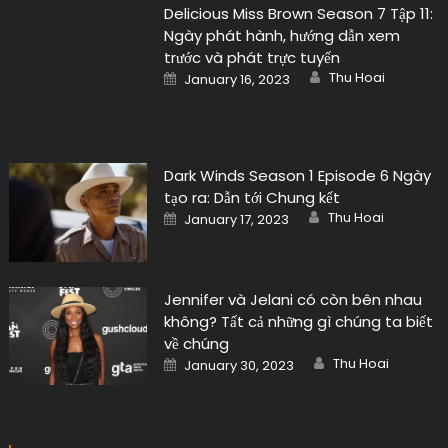
Thu Hoai
January 30, 2023
on
Danh mục
ANIME
Buôn chuyện
Đời sống
Nhạc Âu Mỹ
Nhạc gì cũng có
Nhạc hot
Nhạc Trẻ