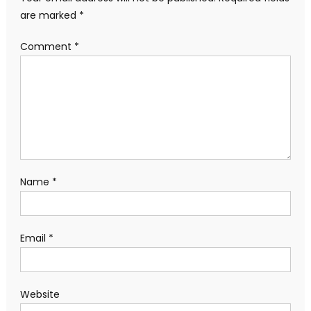
Email
*
Website
Save my name,
email, and
website in this
browser for the
next time I
comment.