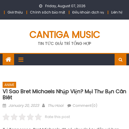
Skip
Friday, August 07, 2026
to
Giới thiệu
Chính sách bảo mật
Điều khoản dịch vụ
Liên hệ
content
CANTIGA MUSIC
TIN TỨC GIẢI TRÍ TỔNG HỢP
ANIME
Vì Sao Bret Michaels Nhập Viện? Mọi Thư Bạn Cân
Biêt
Posted
Author
January 20, 2023
Thu Hoai
Comment(0)
on
Rate this post