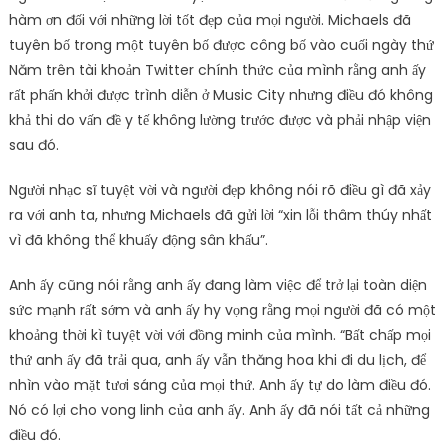
hàm ơn đối với những lời tốt đẹp của mọi người. Michaels đã
tuyên bố trong một tuyên bố được công bố vào cuối ngày thứ
Năm trên tài khoản Twitter chính thức của mình rằng anh ấy
rất phấn khởi được trình diễn ở Music City nhưng điều đó không
khả thi do vấn đề y tế không lường trước được và phải nhập viện
sau đó.
Người nhạc sĩ tuyệt vời và người đẹp không nói rõ điều gì đã xảy
ra với anh ta, nhưng Michaels đã gửi lời “xin lỗi thâm thúy nhất
vì đã không thể khuấy động sân khấu”.
Anh ấy cũng nói rằng anh ấy đang làm việc để trở lại toàn diện
sức mạnh rất sớm và anh ấy hy vọng rằng mọi người đã có một
khoảng thời kì tuyệt vời với đồng minh của mình. “Bất chấp mọi
thứ anh ấy đã trải qua, anh ấy vẫn thăng hoa khi đi du lịch, để
nhìn vào mặt tươi sáng của mọi thứ. Anh ấy tự do làm điều đó.
Nó có lợi cho vong linh của anh ấy. Anh ấy đã nói tất cả những
điều đó.