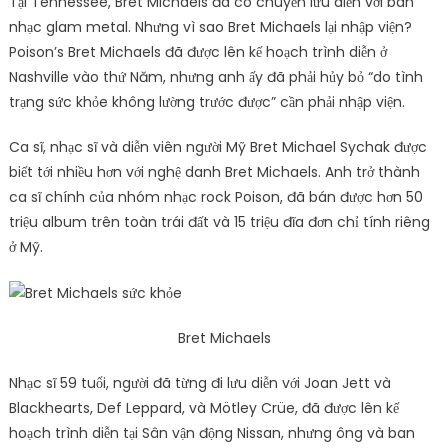
Tại Tennessee, Bret Michaels đã có chuyến lưu diễn với ban
nhạc glam metal. Nhưng vì sao Bret Michaels lại nhập viện?
Poison’s Bret Michaels đã được lên kế hoạch trình diễn ở
Nashville vào thứ Năm, nhưng anh ấy đã phải hủy bỏ “do tình
trạng sức khỏe không lường trước được” cần phải nhập viện.
Ca sĩ, nhạc sĩ và diễn viên người Mỹ Bret Michael Sychak được
biết tới nhiều hơn với nghệ danh Bret Michaels. Anh trở thành
ca sĩ chính của nhóm nhạc rock Poison, đã bán được hơn 50
triệu album trên toàn trái đất và 15 triệu đĩa đơn chỉ tính riêng
ở Mỹ.
Bret Michaels
Nhạc sĩ 59 tuổi, người đã từng đi lưu diễn với Joan Jett và
Blackhearts, Def Leppard, và Mötley Crüe, đã được lên kế
hoạch trình diễn tại Sân vận động Nissan, nhưng ông và ban