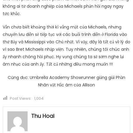
không ai từ doanh nghiệp của Michaels phản hồi ngay ngay
tức khắc.
Vẫn chưa biết khoảng thời kì vắng mặt của Michaels, nhưng
chuyến lưu diễn sẽ tiếp tục với các buổi trình diễn ở Florida vào
thứ Bảy và Mississippi vào Chủ nhật. Vì vậy, đây là tất cả về lý do
vì sao Bret Michaels nhập viện. Tuy nhiên, chúng tôi chúc anh
ấy nhanh chóng hồi phục. Hy vọng chúng ta sẽ sớm nghe lại
âm nhạc của anh ấy. Tất cả những điều mong muốn !!!
Cũng đọc: Umbrella Academy Showrunner giảng giải Phần
Nhân vật Hắc ám của Allison
Post Views:
1,004
Thu Hoai