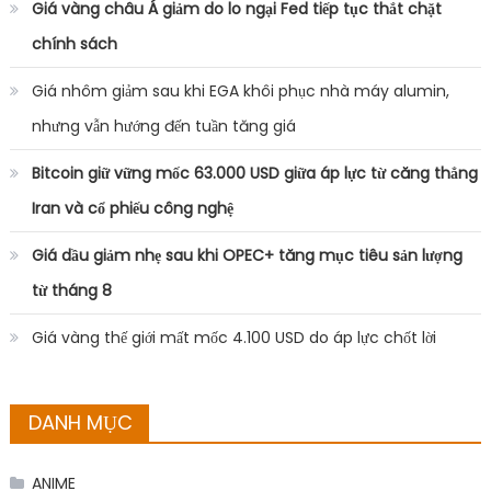
DANH MỤC
ANIME
Buôn chuyện
Đời sống
Nhạc Âu Mỹ
Nhạc gì cũng có
Nhạc hot
Nhạc Trẻ
Uncategorized