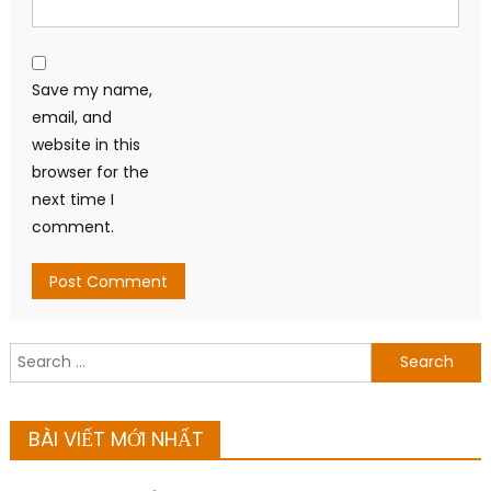
Search
for:
BÀI VIẾT MỚI NHẤT
Giá vàng châu Á giảm do lo ngại Fed tiếp tục thắt chặt
chính sách
Giá nhôm giảm sau khi EGA khôi phục nhà máy alumin,
nhưng vẫn hướng đến tuần tăng giá
Bitcoin giữ vững mốc 63.000 USD giữa áp lực từ căng thẳng
Iran và cổ phiếu công nghệ
Giá dầu giảm nhẹ sau khi OPEC+ tăng mục tiêu sản lượng
từ tháng 8
Giá vàng thế giới mất mốc 4.100 USD do áp lực chốt lời