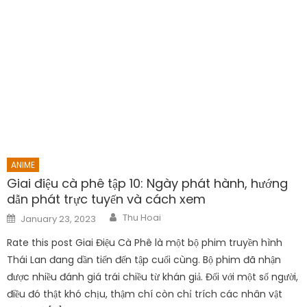
ANIME
Giai điệu cà phê tập 10: Ngày phát hành, hướng
dẫn phát trực tuyến và cách xem
Author
Posted
Thu Hoai
January 23, 2023
on
Rate this post Giai Điệu Cà Phê là một bộ phim truyền hình
Thái Lan đang dần tiến đến tập cuối cùng. Bộ phim đã nhận
được nhiều đánh giá trái chiều từ khán giả. Đối với một số người,
điều đó thật khó chịu, thậm chí còn chỉ trích các nhân vật
chính vì […]