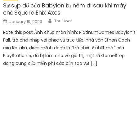
Sự sụp đổ của Babylon bị ném đi sau khi máy
chủ Square Enix Axes
Author
Posted
Thu Hoai
January 19, 2023
on
Rate this post Ảnh chụp màn hình: PlatinumGames Babylon’s
Fall, trò chơi nhập vai phục vụ trực tiếp, nhà văn Ethan Gach
của Kotaku, được mệnh danh là “trò chơi tệ nhất mới” của
PlayStation 5, đã bị làm cho vô giá trị, một số GameStop
đang cung cấp miễn phí các bản sao vật […]