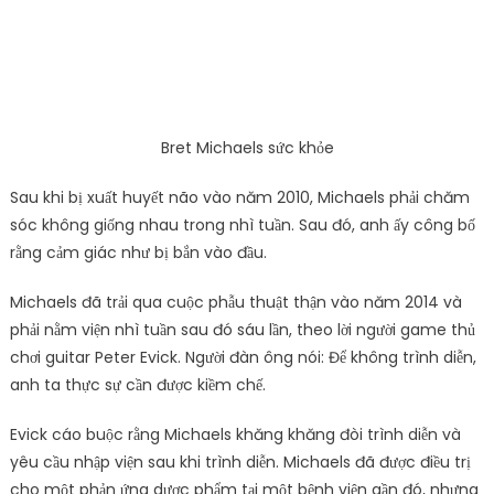
Bret Michaels sức khỏe
Sau khi bị xuất huyết não vào năm 2010, Michaels phải chăm
sóc không giống nhau trong nhì tuần. Sau đó, anh ấy công bố
rằng cảm giác như bị bắn vào đầu.
Michaels đã trải qua cuộc phẫu thuật thận vào năm 2014 và
phải nằm viện nhì tuần sau đó sáu lần, theo lời người game thủ
chơi guitar Peter Evick. Người đàn ông nói: Để không trình diễn,
anh ta thực sự cần được kiềm chế.
Evick cáo buộc rằng Michaels khăng khăng đòi trình diễn và
yêu cầu nhập viện sau khi trình diễn. Michaels đã được điều trị
cho một phản ứng dược phẩm tại một bệnh viện gần đó, nhưng