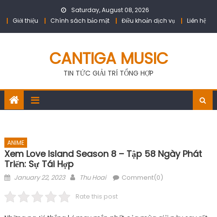
Skip
Saturday, August 08, 2026
to
Giới thiệu
Chính sách bảo mật
Điều khoản dịch vụ
Liên hệ
content
CANTIGA MUSIC
TIN TỨC GIẢI TRÍ TỔNG HỢP
ANIME
Xem Love Island Season 8 – Tập 58 Ngày Phát
Triển: Sự Tái Hợp
Posted
Author
January 22, 2023
Thu Hoai
Comment(0)
on
Rate this post