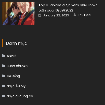
Top 10 anime được xem nhiều nhất
tuần qua 10/09/2022
Author
Posted
Thu Hoai
January 22, 2023
on
Danh mục
ANIME
Buôn chuyện
Đời sống
Nhạc Âu Mỹ
Nhạc gì cũng có