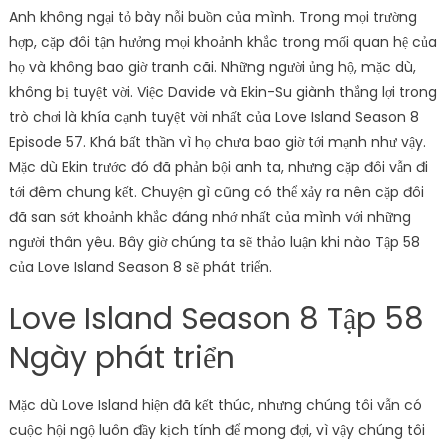
Anh không ngại tỏ bày nỗi buồn của mình. Trong mọi trường
hợp, cặp đôi tận hưởng mọi khoảnh khắc trong mối quan hệ của
họ và không bao giờ tranh cãi. Những người ủng hộ, mặc dù,
không bị tuyệt vời. Việc Davide và Ekin-Su giành thắng lợi trong
trò chơi là khía cạnh tuyệt vời nhất của Love Island Season 8
Episode 57. Khá bất thần vì họ chưa bao giờ tới mạnh như vậy.
Mặc dù Ekin trước đó đã phản bội anh ta, nhưng cặp đôi vẫn đi
tới đêm chung kết. Chuyện gì cũng có thể xảy ra nên cặp đôi
đã san sớt khoảnh khắc đáng nhớ nhất của mình với những
người thân yêu. Bây giờ chúng ta sẽ thảo luận khi nào Tập 58
của Love Island Season 8 sẽ phát triển.
Love Island Season 8 Tập 58
Ngày phát triển
Mặc dù Love Island hiện đã kết thúc, nhưng chúng tôi vẫn có
cuộc hội ngộ luôn đầy kịch tính để mong đợi, vì vậy chúng tôi