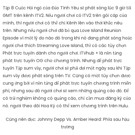
Tập 8 Cuộc Hội ngộ của Đảo Tình Yêu sẽ phát sóng lúc 9 giờ tối
GMT trên kênh ITV2. Nếu người chơi có ITV2 trên gói cáp của
mình, thì người chơi có thể chỉ Kênh lên vào thời khắc nêu
trên. Nhưng nếu người chơi đã bỏ qua Love Island Reunion
Episode vì một lý do nào đó trong khi nó đang phát sóng hoặc
người chơi thích Streaming Love Island, thì có các tùy chọn
Phát trực tuyến dành cho người chơi. ITVhub + là nền tảng
phát trực tuyến OG cho chương trình. Nhưng để phát trực
tuyến Tập sum vầy, người chơi sẽ phải đợi một ngày sau khi Tập
sum vầy được phát sóng trên TV. Cũng có một tùy chọn được
cung ứng bởi vì nền tảng để phát trực tuyến chương trình miễn
phí, nhưng sau đó người chơi sẽ xem những quảng cáo đó. Để
có trải nghiệm không có quảng cáo, chỉ cần mua đăng ký của
nó. người theo dõi Hoa Kỳ có thể xem chương trình trên Hulu.
Cũng nên đọc: Johnny Depp Vs. Amber Heard: Phía sau hậu
trường