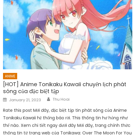
ANIME
[HOT] Anime Tonikaku Kawaii chuyển lịch phát
sóng của đặc biệt tập
Author
Posted
Thu Hoai
January 21, 2023
on
Rate this post Mới đây, đặc biệt tập tin phát sóng của Anime
Tonikaku Kawaii hệ thống báo rời. This thông tin hư hỏng như
thế nào. Xem chi tiết ngay dưới đây Mới đây, trang chính thức
thông tin từ trang web của Tonikawa: Over The Moon For You