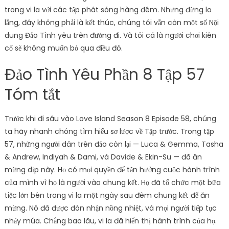
trong vi la với các tập phát sóng hàng đêm. Nhưng đừng lo
lắng, đây không phải là kết thúc, chúng tôi vẫn còn một số Nội
dung Đảo Tình yêu trên đường đi. Và tôi cá là người chơi kiên
cố sẽ không muốn bỏ qua điều đó.
Đảo Tình Yêu Phần 8 Tập 57
Tóm tắt
Trước khi đi sâu vào Love Island Season 8 Episode 58, chúng
ta hãy nhanh chóng tìm hiểu sơ lược về Tập trước. Trong tập
57, những người dân trên đảo còn lại — Luca & Gemma, Tasha
& Andrew, Indiyah & Dami, và Davide & Ekin-Su — đã ăn
mừng dịp này. Họ có mọi quyền để tận hưởng cuộc hành trình
của mình vì họ là người vào chung kết. Họ đã tổ chức một bữa
tiệc lớn bên trong vi la một ngày sau đêm chung kết để ăn
mừng. Nó đã được đón nhận nồng nhiệt, và mọi người tiếp tục
nhảy múa. Chẳng bao lâu, vi la đã hiển thị hành trình của họ.