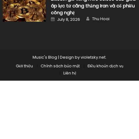
áp lực từ căng thẳng Iran và cổ phiếu
công nghệ
Author
Posted
Thu Hoai
July 8, 2026
on
Music's Blog
|
Design by
violetsky.net
.
Giới thiệu
Chính sách bảo mật
Điều khoản dịch vụ
Liên hệ