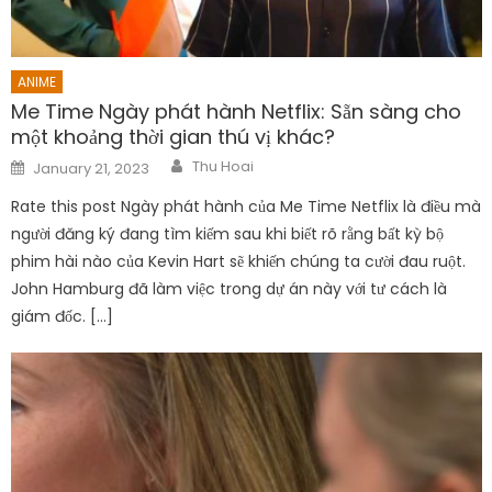
ANIME
Me Time Ngày phát hành Netflix: Sẵn sàng cho
một khoảng thời gian thú vị khác?
Author
Posted
Thu Hoai
January 21, 2023
on
Rate this post Ngày phát hành của Me Time Netflix là điều mà
người đăng ký đang tìm kiếm sau khi biết rõ rằng bất kỳ bộ
phim hài nào của Kevin Hart sẽ khiến chúng ta cười đau ruột.
John Hamburg đã làm việc trong dự án này với tư cách là
giám đốc. […]