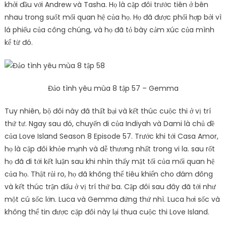
khởi đầu với Andrew và Tasha. Họ là cặp đôi trước tiên ở bên
nhau trong suốt mối quan hệ của họ. Họ đã được phối hợp bởi vì
lá phiếu của công chúng, và họ đã tỏ bày cảm xúc của mình
kể từ đó.
Đảo tình yêu mùa 8 tập 57 – Gemma
Tuy nhiên, bộ đôi này đã thất bại và kết thúc cuộc thi ở vị trí
thứ tư. Ngay sau đó, chuyến đi của Indiyah và Dami là chủ đề
của Love Island Season 8 Episode 57. Trước khi tới Casa Amor,
họ là cặp đôi khỏe mạnh và dễ thương nhất trong vi la. sau rốt
họ đã đi tới kết luận sau khi nhìn thấy mặt tối của mối quan hệ
của họ. Thật rủi ro, họ đã không thể tiêu khiển cho đám đông
và kết thúc trận đấu ở vị trí thứ ba. Cặp đôi sau đây đã tới như
một cú sốc lớn. Luca và Gemma đứng thứ nhì. Luca hơi sốc và
không thể tin được cặp đôi này lại thua cuộc thi Love Island.