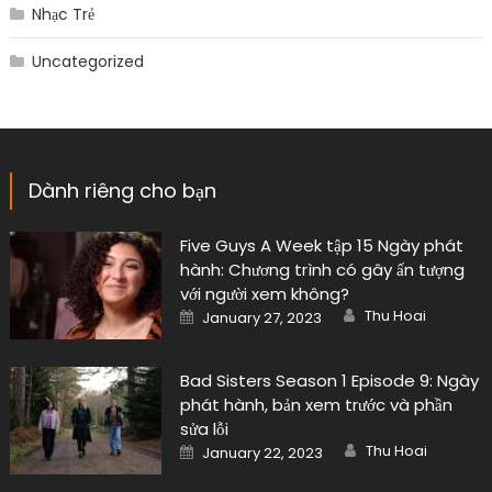
Nhạc Trẻ
Uncategorized
Dành riêng cho bạn
Five Guys A Week tập 15 Ngày phát
hành: Chương trình có gây ấn tượng
với người xem không?
Author
Posted
Thu Hoai
January 27, 2023
on
Bad Sisters Season 1 Episode 9: Ngày
phát hành, bản xem trước và phần
sửa lỗi
Author
Posted
Thu Hoai
January 22, 2023
on