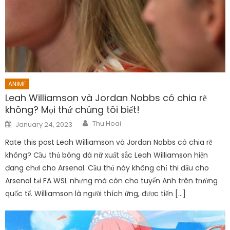
ANIME
Leah Williamson và Jordan Nobbs có chia rẽ
không? Mọi thứ chúng tôi biết!
Author
Posted
Thu Hoai
January 24, 2023
on
Rate this post Leah Williamson và Jordan Nobbs có chia rẽ
không? Cầu thủ bóng đá nữ xuất sắc Leah Williamson hiện
đang chơi cho Arsenal. Cầu thủ này không chỉ thi đấu cho
Arsenal tại FA WSL nhưng mà còn cho tuyển Anh trên trường
quốc tế. Williamson là người thích ứng, được tiến […]