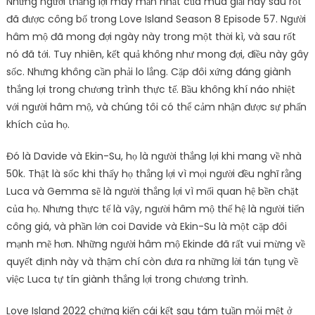
Những người thắng lợi may mắn nhất của mùa giải này sau rốt
đã được công bố trong Love Island Season 8 Episode 57. Người
hâm mộ đã mong đợi ngày này trong một thời kì, và sau rốt
nó đã tới. Tuy nhiên, kết quả không như mong đợi, điều này gây
sốc. Nhưng không cần phải lo lắng. Cặp đôi xứng đáng giành
thắng lợi trong chương trình thực tế. Bầu không khí náo nhiệt
với người hâm mộ, và chúng tôi có thể cảm nhận được sự phấn
khích của họ.
Đó là Davide và Ekin-Su, họ là người thắng lợi khi mang về nhà
50k. Thật là sốc khi thấy họ thắng lợi vì mọi người đều nghĩ rằng
Luca và Gemma sẽ là người thắng lợi vì mối quan hệ bền chặt
của họ. Nhưng thực tế là vậy, người hâm mộ thế hệ là người tiến
công giá, và phần lớn coi Davide và Ekin-Su là một cặp đôi
mạnh mẽ hơn. Những người hâm mộ Ekinde đã rất vui mừng về
quyết định này và thậm chí còn đưa ra những lời tán tụng về
việc Luca tự tín giành thắng lợi trong chương trình.
Love Island 2022 chứng kiến ​​cái kết sau tám tuần mỏi mệt ở