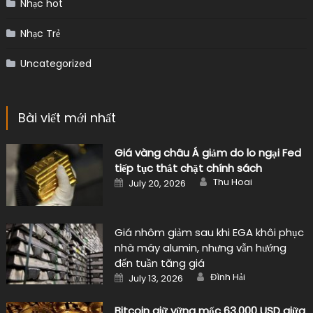
Nhạc hot
Nhạc Trẻ
Uncategorized
Bài viết mới nhất
Giá vàng châu Á giảm do lo ngại Fed
tiếp tục thắt chặt chính sách
Author
Posted
Thu Hoai
July 20, 2026
on
Giá nhôm giảm sau khi EGA khôi phục
nhà máy alumin, nhưng vẫn hướng
đến tuần tăng giá
Author
Posted
Đình Hải
July 13, 2026
on
Bitcoin giữ vững mốc 63.000 USD giữa