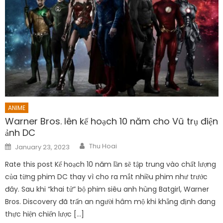
ANIME
Warner Bros. lên kế hoạch 10 năm cho Vũ trụ điện
ảnh DC
Author
Posted
Thu Hoai
January 23, 2023
on
Rate this post Kế hoạch 10 năm lần sẽ tập trung vào chất lượng
của từng phim DC thay vì cho ra mắt nhiều phim như trước
đây. Sau khi “khai tử” bộ phim siêu anh hùng Batgirl, Warner
Bros. Discovery đã trấn an người hâm mộ khi khẳng định đang
thực hiện chiến lược […]