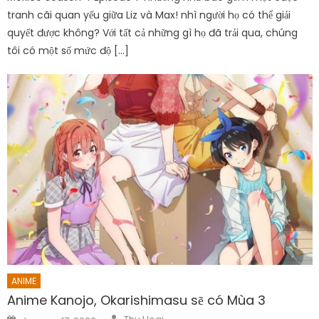
tranh cãi quan yếu giữa Liz và Max! nhì người họ có thể giải
quyết được không? Với tất cả những gì họ đã trải qua, chúng
tôi có một số mức độ […]
ANIME
Anime Kanojo, Okarishimasu sẽ có Mùa 3
Author
Posted