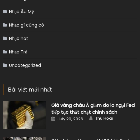
Nhạc gì cũng có
Nhạc hot
Nhạc Trẻ
Uncategorized
Bài viết mới nhất
Giá vàng châu Á giảm do lo ngại Fed
tiếp tục thắt chặt chính sách
Author
Posted
Thu Hoai
July 20, 2026
on
Giá nhôm giảm sau khi EGA khôi phục
nhà máy alumin, nhưng vẫn hướng