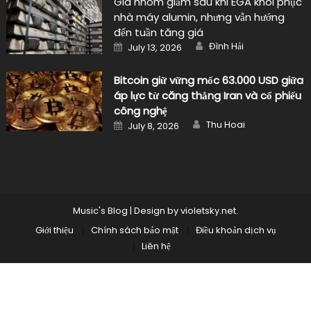
đến tuần tăng giá
Author
Posted
Đình Hải
July 13, 2026
on
Bitcoin giữ vững mốc 63.000 USD giữa
áp lực từ căng thẳng Iran và cổ phiếu
công nghệ
Author
Posted
Thu Hoai
July 8, 2026
on
Music's Blog
|
Design by
violetsky.net
.
Giới thiệu
Chính sách bảo mật
Điều khoản dịch vụ
Liên hệ