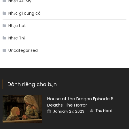
Nhạc Âu Mỹ
Nhạc gì cũng có
Nhạc hot
Nhạc Trẻ
Uncategorized
Dành riêng cho bạn
House of the Dragon Episode 6
Deaths: The Horror
Author
Posted
Thu Hoai
January 27, 2023
on