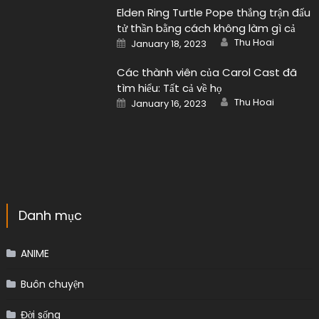
Elden Ring Turtle Pope thắng trận đấu
tử thần bằng cách không làm gì cả
Author
Posted
Thu Hoai
January 18, 2023
on
Các thành viên của Carol Cast đã
tìm hiểu: Tất cả về họ
Author
Posted
Thu Hoai
January 16, 2023
on
Danh mục
ANIME
Buôn chuyện
Đời sống
Nhạc Âu Mỹ