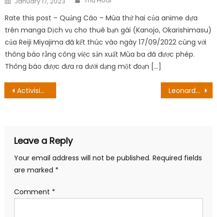
Thu Hoai
January 17, 2023
on
Rate this post – Quảng Cáo – Mùa thứ hai của anime dựa
trên manga Dịch vụ cho thuê bạn gái (Kanojo, Okarishimasu)
của Reiji Miyajima đã kết thúc vào ngày 17/09/2022 cùng với
thông báo rằng công việc sản xuất Mùa ba đã được phép.
Thông báo được đưa ra dưới dạng một đoạn […]
Post
Activision Tạo ra nhiều trò chơi máy tính bảng hơn ngoài bảng điều khiển và PC
Leonardo DiCaprio đóng Squid Game phần tiếp theo?
navigation
Leave a Reply
Your email address will not be published.
Required fields
are marked
*
Comment
*