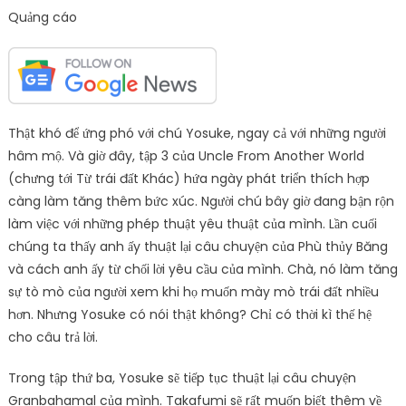
Quảng cáo
Thật khó để ứng phó với chú Yosuke, ngay cả với những người
hâm mộ. Và giờ đây, tập 3 của Uncle From Another World
(chưng tới Từ trái đất Khác) hứa ngày phát triển thích hợp
càng làm tăng thêm bức xúc. Người chú bây giờ đang bận rộn
làm việc với những phép thuật yêu thuật của mình. Lần cuối
chúng ta thấy anh ấy thuật lại câu chuyện của Phù thủy Băng
và cách anh ấy từ chối lời yêu cầu của mình. Chà, nó làm tăng
sự tò mò của người xem khi họ muốn mày mò trái đất nhiều
hơn. Nhưng Yosuke có nói thật không? Chỉ có thời kì thế hệ
cho câu trả lời.
Trong tập thứ ba, Yosuke sẽ tiếp tục thuật lại câu chuyện
Granbahamal của mình. Takafumi sẽ rất muốn biết thêm về