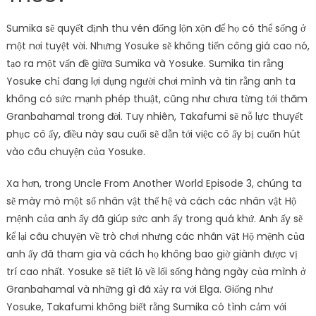
Sumika sẽ quyết định thu vén đống lộn xộn để họ có thể sống ở
một nơi tuyệt vời. Nhưng Yosuke sẽ không tiến công giá cao nó,
tạo ra một vấn đề giữa Sumika và Yosuke. Sumika tin rằng
Yosuke chỉ đang lợi dụng người chơi mình và tin rằng anh ta
không có sức mạnh phép thuật, cũng như chưa từng tới thăm
Granbahamal trong đời. Tuy nhiên, Takafumi sẽ nỗ lực thuyết
phục cô ấy, điều này sau cuối sẽ dẫn tới việc cô ấy bị cuốn hút
vào câu chuyện của Yosuke.
Xa hơn, trong Uncle From Another World Episode 3, chúng ta
sẽ mày mò một số nhân vật thế hệ và cách các nhân vật Hộ
mệnh của anh ấy đã giúp sức anh ấy trong quá khứ. Anh ấy sẽ
kể lại câu chuyện về trò chơi nhưng các nhân vật Hộ mệnh của
anh ấy đã tham gia và cách họ không bao giờ giành được vị
trí cao nhất. Yosuke sẽ tiết lộ về lối sống hàng ngày của mình ở
Granbahamal và những gì đã xảy ra với Elga. Giống như
Yosuke, Takafumi không biết rằng Sumika có tình cảm với