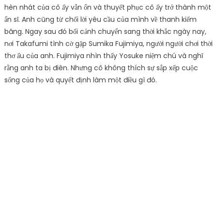
hèn nhát của cô ấy vẫn ổn và thuyết phục cô ấy trở thành một
ẩn sĩ. Anh cũng từ chối lời yêu cầu của mình về thanh kiếm
băng. Ngay sau đó bối cảnh chuyển sang thời khắc ngày nay,
nơi Takafumi tình cờ gặp Sumika Fujimiya, người người chơi thời
thơ ấu của anh. Fujimiya nhìn thấy Yosuke niệm chú và nghĩ
rằng anh ta bị điên. Nhưng cô không thích sự sắp xếp cuộc
sống của họ và quyết định làm một điều gì đó.