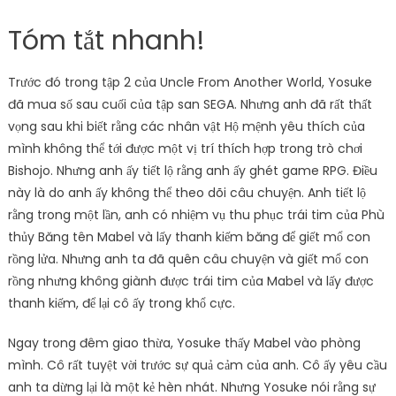
Tóm tắt nhanh!
Trước đó trong tập 2 của Uncle From Another World, Yosuke
đã mua số sau cuối của tập san SEGA. Nhưng anh đã rất thất
vọng sau khi biết rằng các nhân vật Hộ mệnh yêu thích của
mình không thể tới được một vị trí thích hợp trong trò chơi
Bishojo. Nhưng anh ấy tiết lộ rằng anh ấy ghét game RPG. Điều
này là do anh ấy không thể theo dõi câu chuyện. Anh tiết lộ
rằng trong một lần, anh có nhiệm vụ thu phục trái tim của Phù
thủy Băng tên Mabel và lấy thanh kiếm băng để giết mổ con
rồng lửa. Nhưng anh ta đã quên câu chuyện và giết mổ con
rồng nhưng không giành được trái tim của Mabel và lấy được
thanh kiếm, để lại cô ấy trong khổ cực.
Ngay trong đêm giao thừa, Yosuke thấy Mabel vào phòng
mình. Cô rất tuyệt vời trước sự quả cảm của anh. Cô ấy yêu cầu
anh ta dừng lại là một kẻ hèn nhát. Nhưng Yosuke nói rằng sự