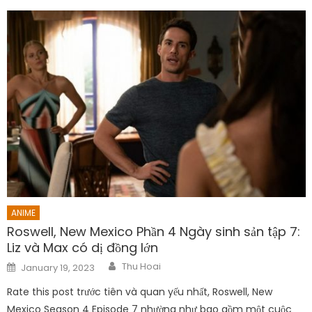
ANIME
Roswell, New Mexico Phần 4 Ngày sinh sản tập 7:
Liz và Max có dị đồng lớn
Author
Posted
Thu Hoai
January 19, 2023
on
Rate this post trước tiên và quan yếu nhất, Roswell, New
Mexico Season 4 Episode 7 nhường như bao gồm một cuộc