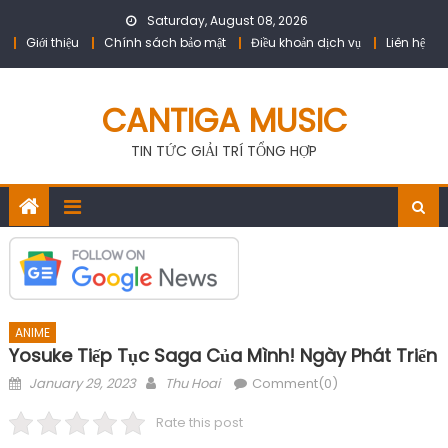
Skip
Saturday, August 08, 2026
to
Giới thiệu
Chính sách bảo mật
Điều khoản dịch vụ
Liên hệ
content
CANTIGA MUSIC
TIN TỨC GIẢI TRÍ TỔNG HỢP
ANIME
Yosuke Tiếp Tục Saga Của Mình! Ngày Phát Triển
Posted
Author
January 29, 2023
Thu Hoai
Comment(0)
on
Rate this post