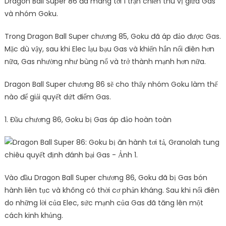
Dragon Ball Super 86 đã mang tới 1 trận chiến thú vị giữa Gas
và nhóm Goku.
Trong Dragon Ball Super chương 85, Goku đã áp đảo được Gas.
Mặc dù vậy, sau khi Elec lạu bạu Gas và khiến hắn nổi điên hơn
nữa, Gas nhường như bùng nổ và trở thành mạnh hơn nữa.
Dragon Ball Super chương 86 sẽ cho thấy nhóm Goku làm thế
nào để giải quyết dứt điểm Gas.
1. Đầu chương 86, Goku bị Gas áp đảo hoàn toàn
Vào đầu Dragon Ball Super chương 86, Goku đã bị Gas bón
hành liên tục và không có thời cơ phản kháng. Sau khi nổi điên
do những lời của Elec, sức mạnh của Gas đã tăng lên một
cách kinh khủng.