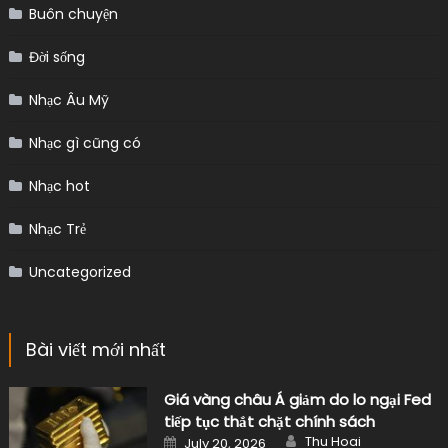
Buôn chuyện
Đời sống
Nhạc Âu Mỹ
Nhạc gì cũng có
Nhạc hot
Nhạc Trẻ
Uncategorized
Bài viết mới nhất
Giá vàng châu Á giảm do lo ngại Fed
tiếp tục thắt chặt chính sách
Author
Posted
Thu Hoai
July 20, 2026