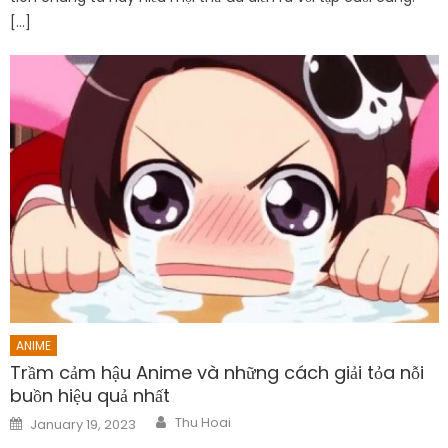
[…]
ANIME
Trầm cảm hậu Anime và những cách giải tỏa nỗi
buồn hiệu quả nhất
Author
Posted
Thu Hoai
January 19, 2023
on