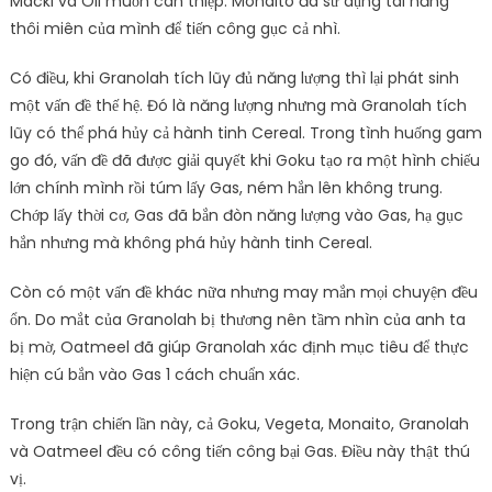
Macki và Oil muốn can thiệp. Monaito đã sử dụng tài năng
thôi miên của mình để tiến công gục cả nhì.
Có điều, khi Granolah tích lũy đủ năng lượng thì lại phát sinh
một vấn đề thế hệ. Đó là năng lượng nhưng mà Granolah tích
lũy có thể phá hủy cả hành tinh Cereal. Trong tình huống gam
go đó, vấn đề đã được giải quyết khi Goku tạo ra một hình chiếu
lớn chính mình rồi túm lấy Gas, ném hắn lên không trung.
Chớp lấy thời cơ, Gas đã bắn đòn năng lượng vào Gas, hạ gục
hắn nhưng mà không phá hủy hành tinh Cereal.
Còn có một vấn đề khác nữa nhưng may mắn mọi chuyện đều
ổn. Do mắt của Granolah bị thương nên tầm nhìn của anh ta
bị mờ, Oatmeel đã giúp Granolah xác định mục tiêu để thực
hiện cú bắn vào Gas 1 cách chuẩn xác.
Trong trận chiến lần này, cả Goku, Vegeta, Monaito, Granolah
và Oatmeel đều có công tiến công bại Gas. Điều này thật thú
vị.