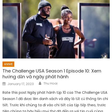
ANIME
The Challenge USA Season 1 Episode 10: Xem
hướng dẫn và ngày phát hành
Author
Posted
Thu Hoai
January 17, 2023
on
Rate this post Ngày phát hành tập 10 của The Challenge USA
Season 1 đã được lên danh sách và đây là tất cả thông tin chi
tiết. Trước khi chúng ta đi vào chi tiết của tập tiếp theo, trước
tiên chúng ta hãy hiểu mọi thứ đã diễn ra với tập cuối cùng.