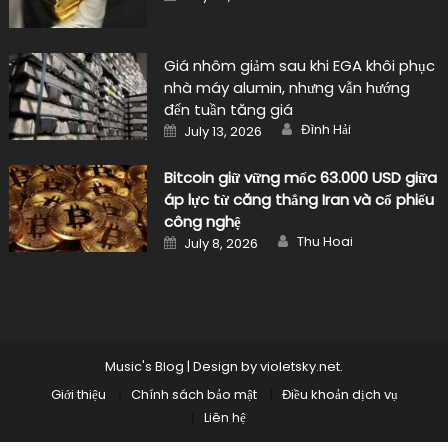
on
Giá nhôm giảm sau khi EGA khôi phục
nhà máy alumin, nhưng vẫn hướng
đến tuần tăng giá
Author
Posted
Đình Hải
July 13, 2026
on
Bitcoin giữ vững mốc 63.000 USD giữa
áp lực từ căng thẳng Iran và cổ phiếu
công nghệ
Author
Posted
Thu Hoai
July 8, 2026
on
Music's Blog
|
Design by
violetsky.net
.
Giới thiệu
Chính sách bảo mật
Điều khoản dịch vụ
Liên hệ