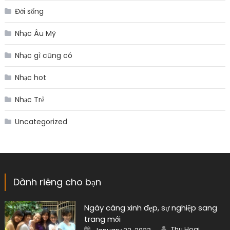
Đời sống
Nhạc Âu Mỹ
Nhạc gì cũng có
Nhạc hot
Nhạc Trẻ
Uncategorized
Dành riêng cho bạn
Ngày càng xinh đẹp, sự nghiệp sang
trang mới
Author
Posted
Thu Hoai