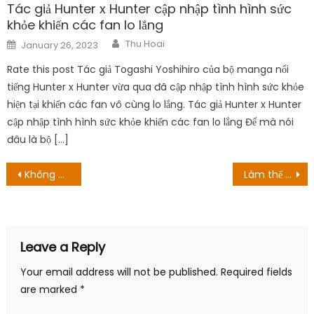
Tác giả Hunter x Hunter cập nhập tình hình sức
khỏe khiến các fan lo lắng
Author
Posted
Thu Hoai
January 26, 2023
on
Rate this post Tác giả Togashi Yoshihiro của bộ manga nổi
tiếng Hunter x Hunter vừa qua đã cập nhập tình hình sức khỏe
hiện tại khiến các fan vô cùng lo lắng. Tác giả Hunter x Hunter
cập nhập tình hình sức khỏe khiến các fan lo lắng Để mà nói
đâu là bộ […]
Post
Không ai được nhìn thấy đầy đủ các thẻ Pokémon được tạo ra cho đến bây giờ, bằng cách nào đó
Làm thế nào để xem phim tài liệu Armie Hammer? Hướng dẫn phát trực tuyến House Of Hammer
navigation
Leave a Reply
Your email address will not be published.
Required fields
are marked
*