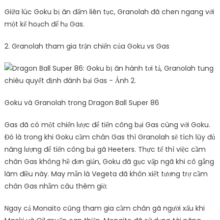
Giữa lúc Goku bị ăn đấm liên tục, Granolah đã chen ngang với
một kế hoạch để hạ Gas.
2. Granolah tham gia trận chiến của Goku vs Gas
Goku và Granolah trong Dragon Ball Super 86
Gas đã có một chiến lược để tiến công bại Gas cùng với Goku.
Đó là trong khi Goku cầm chân Gas thì Granolah sẽ tích lũy đủ
năng lượng để tiến công bại gã Heeters. Thực tế thì việc cầm
chân Gas không hề đơn giản, Goku đã gục vấp ngã khi cô gắng
làm điều này. May mắn là Vegeta đã khôn xiết tương trợ cầm
chân Gas nhằm câu thêm giờ.
Ngay cả Monaito cũng tham gia cầm chân gã người xấu khi