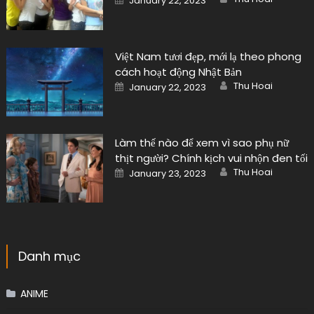
January 22, 2023
on
Việt Nam tươi đẹp, mới lạ theo phong
cách hoạt động Nhật Bản
Author
Posted
Thu Hoai
January 22, 2023
on
Làm thế nào để xem vì sao phụ nữ
thịt người? Chính kịch vui nhộn đen tối
Author
Posted
Thu Hoai
January 23, 2023
on
Danh mục
ANIME