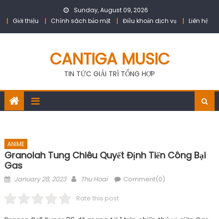
Skip
Sunday, August 09, 2026
to
Giới thiệu
Chính sách bảo mật
Điều khoản dịch vụ
Liên hệ
content
CANTIGA MUSIC
TIN TỨC GIẢI TRÍ TỔNG HỢP
ANIME
Granolah Tung Chiêu Quyết Định Tiến Công Bại
Gas
Posted
Author
January 28, 2023
Thu Hoai
Comment(0)
on
Rate this post