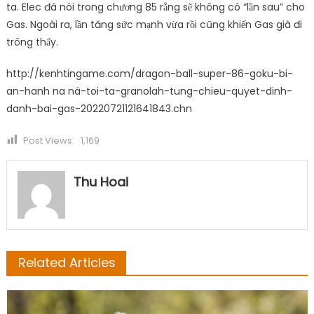
ta. Elec đã nói trong chương 85 rằng sẽ không có “lần sau” cho
Gas. Ngoài ra, lần tăng sức mạnh vừa rồi cũng khiến Gas già đi
trông thấy.
http://kenhtingame.com/dragon-ball-super-86-goku-bi-
an-hanh na ná-toi-ta-granolah-tung-chieu-quyet-dinh-
danh-bai-gas-20220721121641843.chn
Post Views:
1,169
Thu Hoai
Related Articles