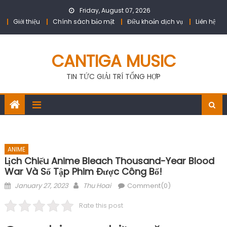
Skip
Friday, August 07, 2026
to
Giới thiệu
Chính sách bảo mật
Điều khoản dịch vụ
Liên hệ
content
CANTIGA MUSIC
TIN TỨC GIẢI TRÍ TỔNG HỢP
ANIME
Lịch Chiếu Anime Bleach Thousand-Year Blood
War Và Số Tập Phim Được Công Bố!
Posted
Author
January 27, 2023
Thu Hoai
Comment(0)
on
Rate this post