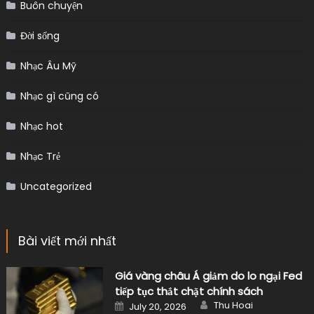
Buôn chuyện
Đời sống
Nhạc Âu Mỹ
Nhạc gì cũng có
Nhạc hot
Nhạc Trẻ
Uncategorized
Bài viết mới nhất
Giá vàng châu Á giảm do lo ngại Fed
tiếp tục thắt chặt chính sách
Author
Posted
Thu Hoai
July 20, 2026
on