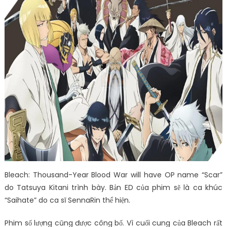
Bleach: Thousand-Year Blood War will have OP name “Scar”
do Tatsuya Kitani trình bày. Bản ED của phim sẽ là ca khúc
“Saihate” do ca sĩ SennaRin thể hiện.
Phim số lượng cũng được công bố. Vì cuối cung của Bleach rất