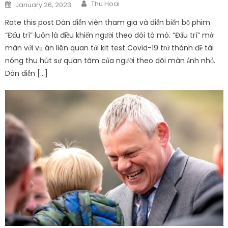
Author
Posted
Thu Hoai
January 26, 2023
on
Rate this post Dàn diễn viên tham gia và diễn biến bộ phim
“Đấu trí” luôn là điều khiến người theo dõi tò mò. “Đấu trí” mở
màn với vụ án liên quan tới kit test Covid-19 trở thành đề tài
nóng thu hút sự quan tâm của người theo dõi màn ảnh nhỏ.
Dàn diễn […]