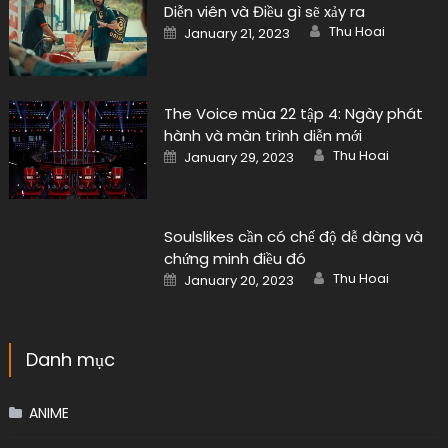
Diễn viên và Điều gì sẽ xảy ra
Author
Posted
Thu Hoai
January 21, 2023
on
The Voice mùa 22 tập 4: Ngày phát
hành và màn trình diễn mới
Author
Posted
Thu Hoai
January 29, 2023
on
Soulslikes cần có chế độ dễ dàng và
chứng minh điều đó
Author
Posted
Thu Hoai
January 20, 2023
on
Danh mục
ANIME