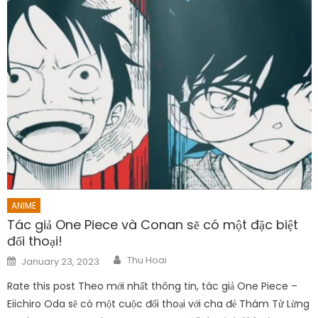
ANIME
Tác giả One Piece và Conan sẽ có một đặc biệt
đối thoại!
Author
Posted
Thu Hoai
January 23, 2023
on
Rate this post Theo mới nhất thông tin, tác giả One Piece –
Eiichiro Oda sẽ có một cuộc đối thoại với cha đẻ Thám Tử Lừng