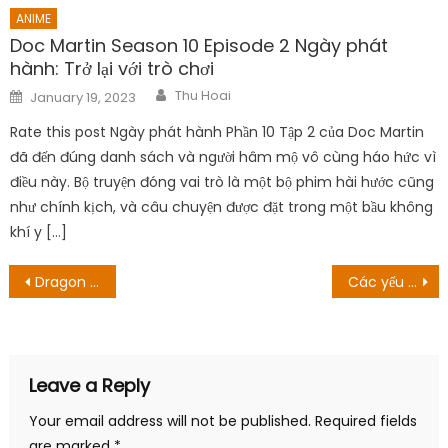
ANIME
Doc Martin Season 10 Episode 2 Ngày phát
hành: Trở lại với trò chơi
Author
Posted
Thu Hoai
January 19, 2023
on
Rate this post Ngày phát hành Phần 10 Tập 2 của Doc Martin
đã đến đúng danh sách và người hâm mộ vô cùng háo hức vì
điều này. Bộ truyện đóng vai trò là một bộ phim hài hước cũng
như chính kịch, và câu chuyện được đặt trong một bầu không
khí y […]
Post
Dragon Quest: The Adventure Of Dai Tập 90 Ngày phát hành: Hướng tới kết thúc của trận chiến
Các yếu tố của một anime Harem – Kodoani – Kênh thông tin anime – manga
navigation
Leave a Reply
Your email address will not be published.
Required fields
are marked
*