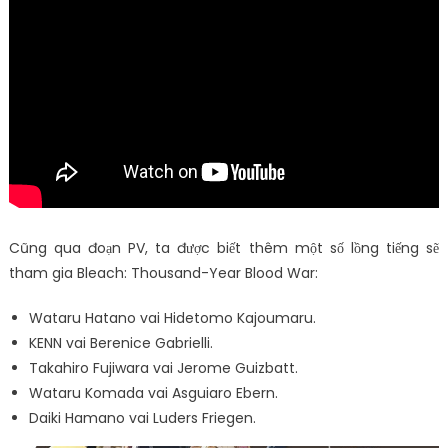
Cũng qua đoạn PV, ta được biết thêm một số lồng tiếng sẽ
tham gia Bleach: Thousand-Year Blood War:
Wataru Hatano vai Hidetomo Kajoumaru.
KENN vai Berenice Gabrielli.
Takahiro Fujiwara vai Jerome Guizbatt.
Wataru Komada vai Asguiaro Ebern.
Daiki Hamano vai Luders Friegen.