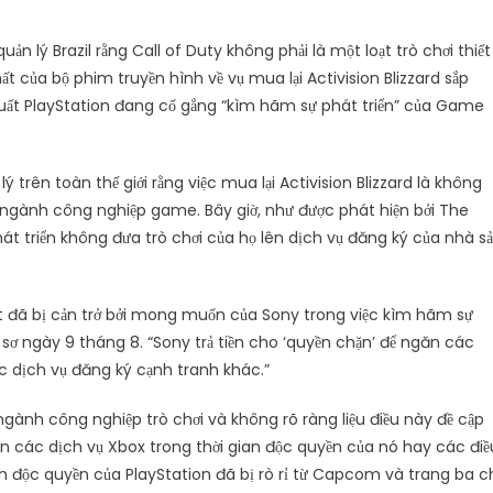
ản lý Brazil rằng Call of Duty không phải là một loạt trò chơi thiết
ất của bộ phim truyền hình về vụ mua lại Activision Blizzard sắp
 xuất PlayStation đang cố gắng “kìm hãm sự phát triển” của Game
trên toàn thế giới rằng việc mua lại Activision Blizzard là không
g ngành công nghiệp game. Bây giờ, như được phát hiện bởi The
át triển không đưa trò chơi của họ lên dịch vụ đăng ký của nhà s
t đã bị cản trở bởi mong muốn của Sony trong việc kìm hãm sự
 sơ ngày 9 tháng 8. “Sony trả tiền cho ‘quyền chặn’ để ngăn các
 dịch vụ đăng ký cạnh tranh khác.”
ngành công nghiệp trò chơi và không rõ ràng liệu điều này đề cập
rên các dịch vụ Xbox trong thời gian độc quyền của nó hay các điề
nh độc quyền của PlayStation đã bị rò rỉ từ Capcom và trang ba c