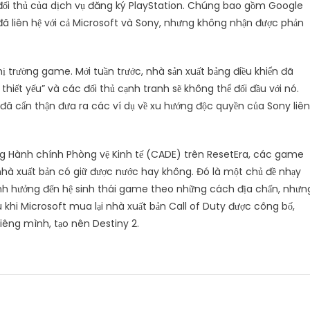
 đối thủ của dịch vụ đăng ký PlayStation. Chúng bao gồm Google
đã liên hệ với cả Microsoft và Sony, nhưng không nhận được phản
hị trường game. Mới tuần trước, nhà sản xuất bảng điều khiển đã
 thiết yếu” và các đối thủ cạnh tranh sẽ không thể đối đầu với nó.
đã cẩn thận đưa ra các ví dụ về xu hướng độc quyền của Sony liên
đồng Hành chính Phòng vệ Kinh tế (CADE) trên ResetEra, các game
 nhà xuất bản có giữ được nước hay không. Đó là một chủ đề nhạy
ẽ ảnh hưởng đến hệ sinh thái game theo những cách địa chấn, nhưn
 khi Microsoft mua lại nhà xuất bản Call of Duty được công bố,
iêng mình, tạo nên Destiny 2.