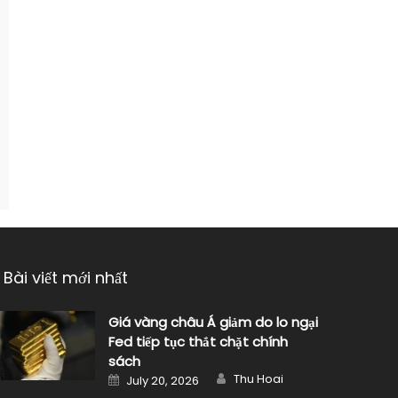
Bài viết mới nhất
Giá vàng châu Á giảm do lo ngại
Fed tiếp tục thắt chặt chính
sách
Author
Posted
Thu Hoai
July 20, 2026
on