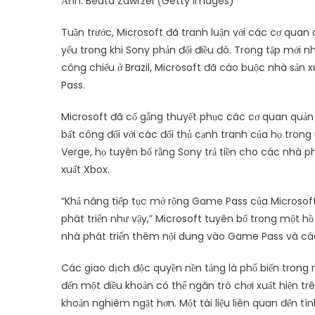
Ảnh: Beata Zawrzel (Getty Images)
Tuần trước, Microsoft đã tranh luận với các cơ quan qu
yếu trong khi Sony phản đối điều đó. Trong tập mới nh
công chiếu ở Brazil, Microsoft đã cáo buộc nhà sản
Pass.
Microsoft đã cố gắng thuyết phục các cơ quan quản lý 
bất công đối với các đối thủ cạnh tranh của họ tron
Verge, họ tuyên bố rằng Sony trả tiền cho các nhà ph
xuất Xbox.
“Khả năng tiếp tục mở rộng Game Pass của Microsof
phát triển như vậy,” Microsoft tuyên bố trong một hồ
nhà phát triển thêm nội dung vào Game Pass và các
Các giao dịch độc quyền nền tảng là phổ biến trong 
đến một điều khoản có thể ngăn trò chơi xuất hiện t
khoản nghiêm ngặt hơn. Một tài liệu liên quan đến tí