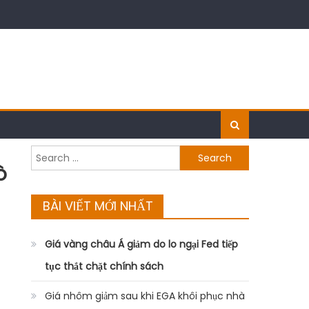
Search
ò
for:
BÀI VIẾT MỚI NHẤT
Giá vàng châu Á giảm do lo ngại Fed tiếp
tục thắt chặt chính sách
Giá nhôm giảm sau khi EGA khôi phục nhà