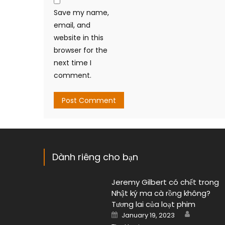
Save my name,
email, and
website in this
browser for the
next time I
comment.
Dành riêng cho bạn
Jeremy Gilbert có chết trong
Nhật ký ma cà rồng không?
Tương lai của loạt phim
Author
Posted
January 19, 2023
on