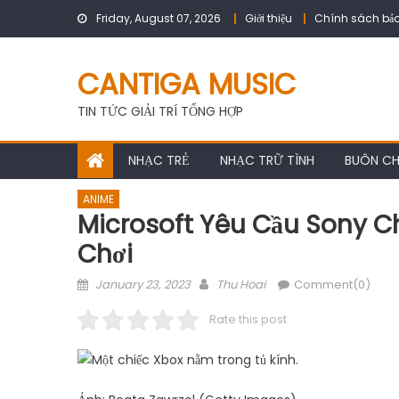
Skip
Friday, August 07, 2026
Giới thiệu
Chính sách bảo
to
content
CANTIGA MUSIC
TIN TỨC GIẢI TRÍ TỔNG HỢP
NHẠC TRẺ
NHẠC TRỮ TÌNH
BUÔN C
ANIME
Microsoft Yêu Cầu Sony C
Chơi
Posted
Author
January 23, 2023
Thu Hoai
Comment(0)
on
Rate this post