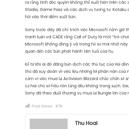
ra rằng tính độc quyền không thể xuất hiện trên các
Stadia, Game Pass và các dịch vụ tương tự. Kotaku 
hồi vào thời điểm xuất bản.
Sony trước đây đã chỉ trích việc Microsoft nắm giữ t
tranh luận với CADE rằng Call of Duty là một “trò chơi
Microsoft không đồng ý và trong hồ sơ mới nhất này 
quan đến các bản phát hành tên tuổi của họ.
Kể từ khi ai đó đăng bản dịch các thủ tục của Hội 
thủ đã suy đoán về việc liệu những lời phàn nàn của
cảm vì việc mua lại Activision Blizzard chắc chắn s
cả hai chủ sở hữu nền tảng đều không trong sạch. Sau
Sony đã theo đuổi thương vụ mua lại Bungie lớn của r
Post Views:
879
Thu Hoai