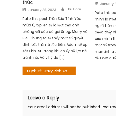
thúc
Posted
January 3
on
Author
Posted
Thu Hoai
January 28, 2023
on
Rate this 
Rate this post Trên Đảo Tình Yêu
minh là một
mùa 8, tập 44 sẽ là lượt của anh
người hâm 
chàng với các cô gái Snog, Marry và
được thấy n
Pie. Chúng ta sẽ thấy một số quyết
của mình t
định bất thần. trước tiên, Adam sẽ áp
một số trong
sát Ekin-Su trong khi cô ấy nỗ lực né
màn ảnh tro
tránh nó. Và vì lý do […]
đầu đến cuối
Post
Lịch sử Crazy Rich Ancients Season 1 Episode 11 & 12: Ngày phát hành và hướng dẫn phát trực tuyến
navigation
Leave a Reply
Your email address will not be published.
Require