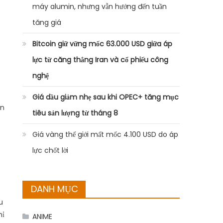
máy alumin, nhưng vẫn hướng đến tuần
tăng giá
Bitcoin giữ vững mốc 63.000 USD giữa áp
lực từ căng thẳng Iran và cổ phiếu công
nghệ
Giá dầu giảm nhẹ sau khi OPEC+ tăng mục
ản
tiêu sản lượng từ tháng 8
Giá vàng thế giới mất mốc 4.100 USD do áp
lực chốt lời
DANH MỤC
u
hỉ
ANIME