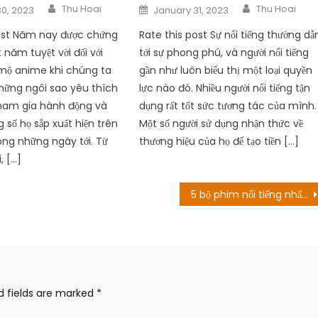
Author
Author
Posted
Thu Hoai
Thu Hoai
0, 2023
January 31, 2023
on
post Năm nay được chứng
Rate this post Sự nổi tiếng thường dẫ
 năm tuyệt vời đối với
tới sự phong phú, và người nổi tiếng
mộ anime khi chúng ta
gần như luôn biểu thị một loại quyền
hững ngôi sao yêu thích
lực nào đó. Nhiều người nổi tiếng tận
ham gia hành động và
dụng rất tốt sức tương tác của mình.
 số họ sắp xuất hiện trên
Một số người sử dụng nhận thức về
ng những ngày tới. Từ
thương hiệu của họ để tạo tiền […]
, […]
5 bộ phim nổi tiếng nhất của Connie Britton nhưng game thủ phải xem
d fields are marked
*