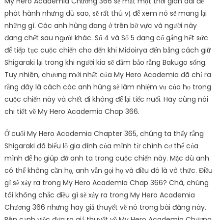
My Hero Academia Chương 366 sẽ mất một thời gian dài để
phát hành nhưng dù sao, sẽ rất thú vị để xem nó sẽ mang lại
những gì. Các anh hùng đang ở trên bờ vực và người này
đang chết sau người khác. Số 4 và Số 5 đang cố gắng hết sức
để tiếp tục cuộc chiến cho đến khi Midoirya đến bằng cách giữ
Shigaraki lại trong khi người kia sẽ đảm bảo rằng Bakugo sống.
Tuy nhiên, chương mới nhất của My Hero Academia đã chỉ ra
rằng đây là cách các anh hùng sẽ làm nhiệm vụ của họ trong
cuộc chiến này và chết đi không để lại tiếc nuối. Hãy cùng nói
chi tiết về My Hero Academia Chap 366.
Ở cuối My Hero Academia Chapter 365, chúng ta thấy rằng
Shigaraki đã biểu lộ gia đình của mình từ chính cơ thể của
mình để họ giúp đỡ anh ta trong cuộc chiến này. Mặc dù anh
có thể không cần họ, anh vẫn gọi họ và điều đó là vô thức. Điều
gì sẽ xảy ra trong My Hero Academia Chap 366? Chà, chúng
tôi không chắc điều gì sẽ xảy ra trong My Hero Academia
Chương 366 nhưng hãy giả thuyết về nó trong bài đăng này.
Bên cạnh việc đưa ra giả thuyết về My Hero Academia Chương