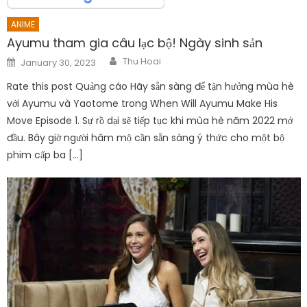
ANIME
Ayumu tham gia câu lạc bộ! Ngày sinh sản
Author
Posted
Thu Hoai
January 30, 2023
on
Rate this post Quảng cáo Hãy sẵn sàng để tận hưởng mùa hè
với Ayumu và Yaotome trong When Will Ayumu Make His
Move Episode 1. Sự rồ dại sẽ tiếp tục khi mùa hè năm 2022 mở
đầu. Bây giờ người hâm mộ cần sẵn sàng ý thức cho một bộ
phim cấp ba […]