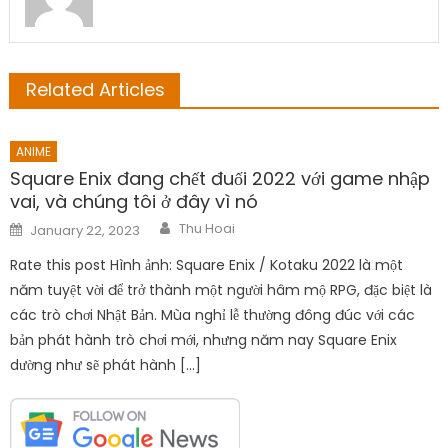
Related Articles
ANIME
Square Enix đang chết đuối 2022 với game nhập
vai, và chúng tôi ở đây vì nó
Author
Posted
Thu Hoai
January 22, 2023
on
Rate this post Hình ảnh: Square Enix / Kotaku 2022 là một
năm tuyệt vời để trở thành một người hâm mộ RPG, đặc biệt là
các trò chơi Nhật Bản. Mùa nghỉ lễ thường đông đúc với các
bản phát hành trò chơi mới, nhưng năm nay Square Enix
dường như sẽ phát hành […]