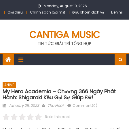
Skip
Monday, August 10, 2026
to
Giới thiệu
Chính sách bảo mật
Điều khoản dịch vụ
Liên hệ
content
CANTIGA MUSIC
TIN TỨC GIẢI TRÍ TỔNG HỢP
ANIME
My Hero Academia – Chương 366 Ngày Phát
Hành: Shigaraki Kêu Gọi Sự Giúp Đỡ!
Posted
Author
January 28, 2023
Thu Hoai
Comment(0)
on
Rate this post