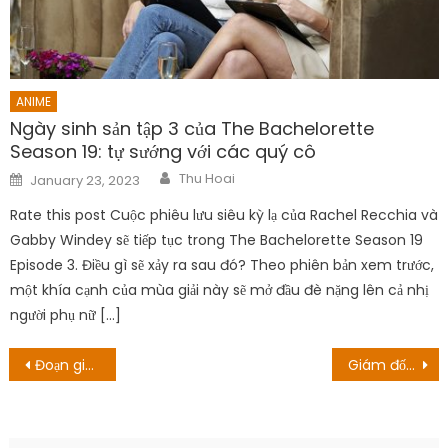
ANIME
Ngày sinh sản tập 3 của The Bachelorette
Season 19: tự sướng với các quý cô
Author
Posted
Thu Hoai
January 23, 2023
on
Rate this post Cuộc phiêu lưu siêu kỳ lạ của Rachel Recchia và
Gabby Windey sẽ tiếp tục trong The Bachelorette Season 19
Episode 3. Điều gì sẽ xảy ra sau đó? Theo phiên bản xem trước,
một khía cạnh của mùa giải này sẽ mở đầu đè nặng lên cả nhị
người phụ nữ […]
Post
Đoạn giới thiệu mới và dàn diễn viên ra mắt! Ngày phát hành và hơn thế nữa!
Giám đốc Creed của Sát thủ bị thải hồi hiện đang làm việc cho Tencent
navigation