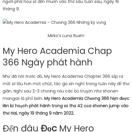
người phá hoại sẽ đến muộn vào thứ sáu tuần sau, ngày 16
tháng 9.
Mirko’s Luna Rush!
My Hero Academia Chap
366 Ngày phát hành
Như đã nói trước đó, My Hero Academia Chapter 366 sắp ra
mắt sẽ lâu hơn một chút, tác giả xin nghỉ trong tuần này để thư
giãn. Nghỉ sau 2-3 chương nếu các bộ truyện như shonen
mangas là phổ biến.
My Hero Academia Chương 366 hiện được
lên kế hoạch phát hành trong số thứ 42 của shonen jump vào
thứ Hai, ngày 19 tháng 9 năm 2022.
Đến đâu
Đọc
My Hero