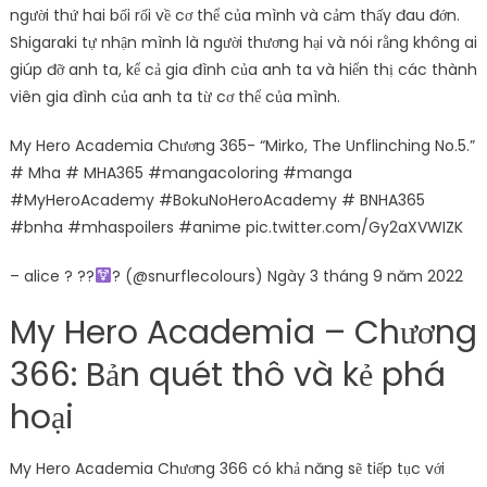
người thứ hai bối rối về cơ thể của mình và cảm thấy đau đớn.
Shigaraki tự nhận mình là người thương hại và nói rằng không ai
giúp đỡ anh ta, kể cả gia đình của anh ta và hiển thị các thành
viên gia đình của anh ta từ cơ thể của mình.
My Hero Academia Chương 365- “Mirko, The Unflinching No.5.”
# Mha # MHA365 #mangacoloring #manga
#MyHeroAcademy #BokuNoHeroAcademy # BNHA365
#bnha #mhaspoilers #anime pic.twitter.com/Gy2aXVWIZK
– alice ? ??
? (@snurflecolours) Ngày 3 tháng 9 năm 2022
My Hero Academia – Chương
366: Bản quét thô và kẻ phá
hoại
My Hero Academia Chương 366 có khả năng sẽ tiếp tục với