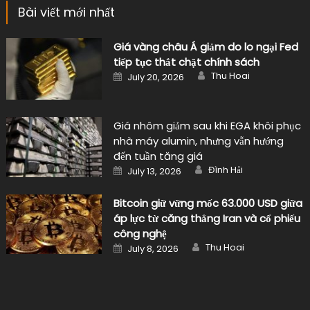
Bài viết mới nhất
Giá vàng châu Á giảm do lo ngại Fed
tiếp tục thắt chặt chính sách
Author
Posted
Thu Hoai
July 20, 2026
on
Giá nhôm giảm sau khi EGA khôi phục
nhà máy alumin, nhưng vẫn hướng
đến tuần tăng giá
Author
Posted
Đình Hải
July 13, 2026
on
Bitcoin giữ vững mốc 63.000 USD giữa
áp lực từ căng thẳng Iran và cổ phiếu
công nghệ
Author
Posted
Thu Hoai
July 8, 2026
on