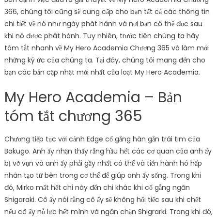
366, chúng tôi cũng sẽ cung cấp cho bạn tất cả các thông tin
chi tiết về nó như ngày phát hành và nơi bạn có thể đọc sau
khi nó được phát hành. Tuy nhiên, trước tiên chúng ta hãy
tóm tắt nhanh về My Hero Academia Chương 365 và làm mới
những ký ức của chúng ta. Tại đây, chúng tôi mang đến cho
bạn các bản cập nhật mới nhất của loạt My Hero Academia.
My Hero Academia – Bản
tóm tắt chương 365
Chương tiếp tục với cảnh Edge cố gắng hàn gắn trái tim của
Bakugo. Anh ấy nhận thấy rằng hầu hết các cơ quan của anh ấy
bị vỡ vụn và anh ấy phải gầy nhất có thể và tiến hành hô hấp
nhân tạo từ bên trong cơ thể để giúp anh ấy sống. Trong khi
đó, Mirko mất hết chi này đến chi khác khi cố gắng ngăn
Shigaraki. Cô ấy nói rằng cô ấy sẽ không hối tiếc sau khi chết
nếu cô ấy nỗ lực hết mình và ngăn chặn Shigrarki. Trong khi đó,