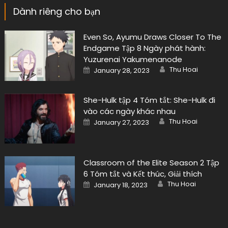
Dành riêng cho bạn
Even So, Ayumu Draws Closer To The
Endgame Tập 8 Ngày phát hành:
Yuzurenai Yakumenanode
Author
Posted
Thu Hoai
January 28, 2023
on
She-Hulk tập 4 Tóm tắt: She-Hulk đi
vào các ngày khác nhau
Author
Posted
Thu Hoai
January 27, 2023
on
Classroom of the Elite Season 2 Tập
6 Tóm tắt và Kết thúc, Giải thích
Author
Posted
Thu Hoai
January 18, 2023
on