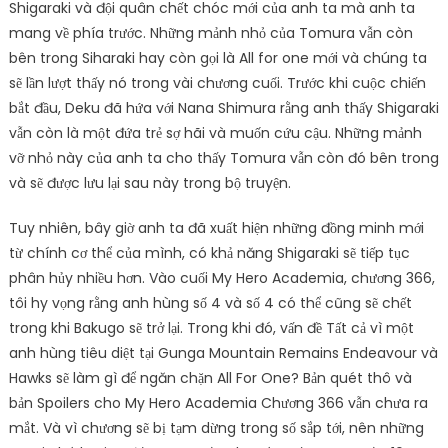
Shigaraki và đội quân chết chóc mới của anh ta mà anh ta
mang về phía trước. Những mảnh nhỏ của Tomura vẫn còn
bên trong Siharaki hay còn gọi là All for one mới và chúng ta
sẽ lần lượt thấy nó trong vài chương cuối. Trước khi cuộc chiến
bắt đầu, Deku đã hứa với Nana Shimura rằng anh thấy Shigaraki
vẫn còn là một đứa trẻ sợ hãi và muốn cứu cậu. Những mảnh
vỡ nhỏ này của anh ta cho thấy Tomura vẫn còn đó bên trong
và sẽ được lưu lại sau này trong bộ truyện.
Tuy nhiên, bây giờ anh ta đã xuất hiện những đồng minh mới
từ chính cơ thể của mình, có khả năng Shigaraki sẽ tiếp tục
phân hủy nhiều hơn. Vào cuối My Hero Academia, chương 366,
tôi hy vọng rằng anh hùng số 4 và số 4 có thể cũng sẽ chết
trong khi Bakugo sẽ trở lại. Trong khi đó, vấn đề Tất cả vì một
anh hùng tiêu diệt tại Gunga Mountain Remains Endeavour và
Hawks sẽ làm gì để ngăn chặn All For One? Bản quét thô và
bản Spoilers cho My Hero Academia Chương 366 vẫn chưa ra
mắt. Và vì chương sẽ bị tạm dừng trong số sắp tới, nên những