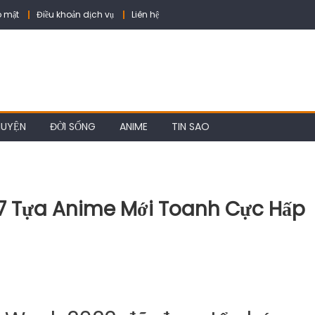
 mật
Điều khoản dịch vụ
Liên hệ
HUYỆN
ĐỜI SỐNG
ANIME
TIN SAO
n 7 Tựa Anime Mới Toanh Cực Hấp