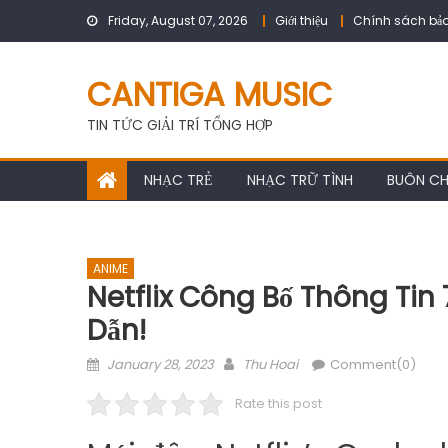
Skip
Friday, August 07, 2026
Giới thiệu
Chính sách bảo
to
content
CANTIGA MUSIC
TIN TỨC GIẢI TRÍ TỔNG HỢP
NHẠC TRẺ
NHẠC TRỮ TÌNH
BUÔN C
ANIME
Netflix Công Bố Thông Ti
Dẫn!
Posted
Author
January 28, 2023
Thu Hoai
Comment(0)
on
Rate this post