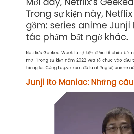
Mới đây, Netflix’s Geeke
Trong sự kiện này, Netfl
gồm: series anime Junji 
tác phẩm bất ngờ khác.
Netflix’s Geeked Week là sự kiện được tổ chức bởi nề
mới. Trong sự kiện năm 2022 vừa tổ chức vào đầu 
tương lai. Cùng Lag.vn xem đó là những bộ anime n
Junji Ito Maniac: Những câ