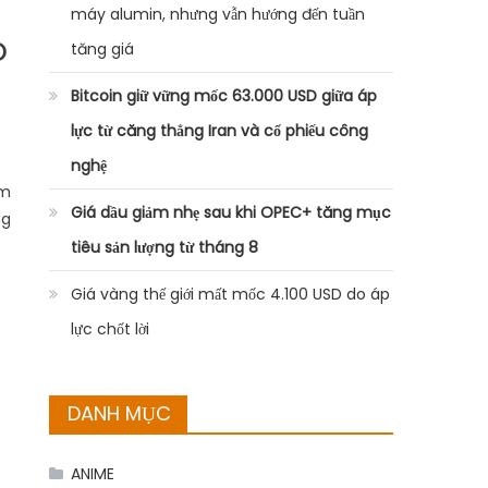
máy alumin, nhưng vẫn hướng đến tuần
o
tăng giá
Bitcoin giữ vững mốc 63.000 USD giữa áp
lực từ căng thẳng Iran và cổ phiếu công
nghệ
im
Giá dầu giảm nhẹ sau khi OPEC+ tăng mục
ng
tiêu sản lượng từ tháng 8
Giá vàng thế giới mất mốc 4.100 USD do áp
lực chốt lời
DANH MỤC
ANIME