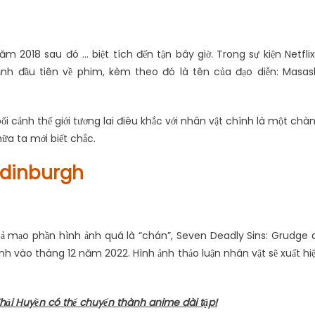
2018 sau đó … biệt tích đến tận bây giờ. Trong sự kiện Netflix
h đầu tiên về phim, kèm theo đó là tên của đạo diễn: Masas
ối cảnh thế giới tương lai điêu khắc với nhân vật chính là một chà
 nữa ta mới biết chắc.
 Edinburgh
giả mạo phần hình ảnh quá là “chán”, Seven Deadly Sins: Grudge 
ành vào tháng 12 năm 2022. Hình ảnh thảo luận nhân vật sẽ xuất hi
Khải Huyền có thể chuyển thành anime dài tập!