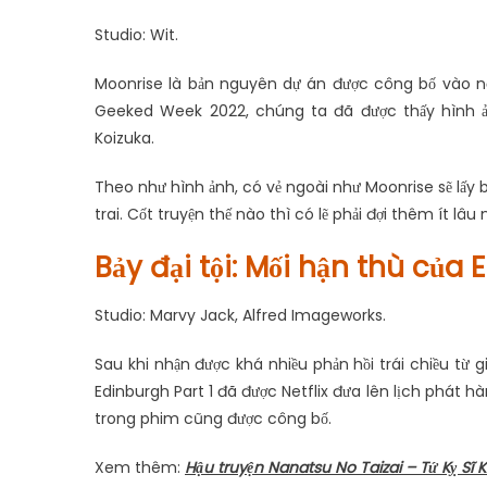
Studio: Wit.
Moonrise là bản nguyên dự án được công bố vào năm 
Geeked Week 2022, chúng ta đã được thấy hình ản
Koizuka.
Theo như hình ảnh, có vẻ ngoài như Moonrise sẽ lấy b
trai. Cốt truyện thế nào thì có lẽ phải đợi thêm ít lâu
Bảy đại tội: Mối hận thù của
Studio: Marvy Jack, Alfred Imageworks.
Sau khi nhận được khá nhiều phản hồi trái chiều từ 
Edinburgh Part 1 đã được Netflix đưa lên lịch phát h
trong phim cũng được công bố.
Xem thêm:
Hậu truyện Nanatsu No Taizai – Tứ Kỵ Sĩ 