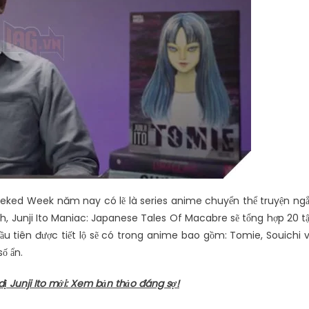
Geeked Week năm nay có lẽ là series anime chuyển thể truyện ng
ch, Junji Ito Maniac: Japanese Tales Of Macabre sẽ tổng hợp 20 t
u tiên được tiết lộ sẽ có trong anime bao gồm: Tomie, Souichi 
ố ẩn.
 dị Junji Ito mới: Xem bản thảo đáng sợ!