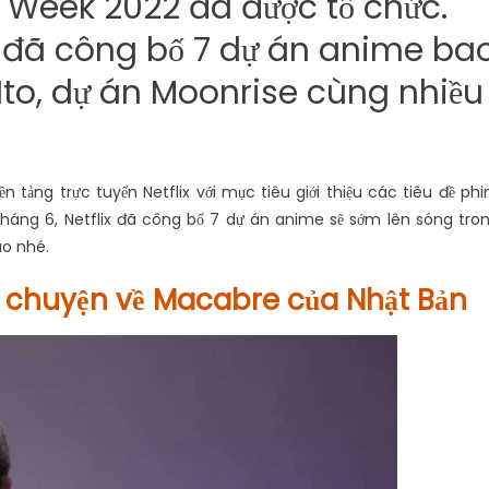
d Week 2022 đã được tổ chức.
ix đã công bố 7 dự án anime ba
Ito, dự án Moonrise cùng nhiều
n tảng trực tuyến Netflix với mục tiêu giới thiệu các tiêu đề ph
tháng 6, Netflix đã công bố 7 dự án anime sẽ sớm lên sóng tro
ào nhé.
u chuyện về Macabre của Nhật Bản