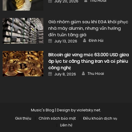
Thu Hoai
July 20, 2026
on
Giá nhôm giảm sau khi EGA khôi phục
nhà máy alumin, nhưng vẫn hướng
đến tuần tăng giá
Author
Posted
Đình Hải
July 13, 2026
on
Bitcoin giữ vững mốc 63.000 USD giữa
áp lực từ căng thẳng Iran và cổ phiếu
công nghệ
Author
Posted
Thu Hoai
July 8, 2026
on
Music's Blog
|
Design by
violetsky.net
.
Giới thiệu
Chính sách bảo mật
Điều khoản dịch vụ
Liên hệ