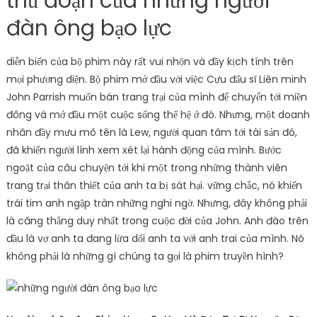
thủ đoạn của những người
đàn ông bạo lực
diễn biến của bộ phim này rất vui nhộn và đầy kịch tính trên
mọi phương diện. Bộ phim mở đầu với việc Cựu đấu sĩ Liên minh
John Parrish muốn bán trang trại của mình để chuyển tới miền
đông và mở đầu một cuộc sống thế hệ ở đó. Nhưng, một doanh
nhân đầy mưu mô tên là Lew, người quan tâm tới tài sản đó,
đã khiến người lính xem xét lại hành động của mình. Bước
ngoặt của câu chuyện tới khi một trong những thành viên
trang trại thân thiết của anh ta bị sát hại. vững chắc, nó khiến
trái tim anh ngập tràn những nghi ngờ. Nhưng, đây không phải
là căng thẳng duy nhất trong cuộc đời của John. Anh đào trên
đầu là vợ anh ta đang lừa dối anh ta với anh trai của mình. Nó
không phải là những gì chúng ta gọi là phim truyền hình?