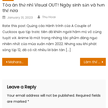
Tòa án thứ nhì Visual OUT! Ngày sinh sản và hơn
thế nữa
Author
Posted
Thu Hoai
January 31, 2023
on
Rate this post Quảng cáo Hành trình của A Couple of
Cuckoos qua tập trước tiên đã khiến người hâm mộ vô cùng
tuyệt vời. Anime là một trong những tác phẩm đáng ngạc
nhiên nhất của mùa xuân năm 2022. Nhưng sau khi phát
sóng tập 12, đã có rất nhiều lời bàn tán […]
Post
Maharani Season 3: Ngày phát hành, Tóm tắt và Hướng dẫn phát trực tuyến
Làm thế nào để xem những người vợ bóng rổ phần 10? Tập 11 sẽ lên sóng vào lúc nào?
navigation
Leave a Reply
Your email address will not be published.
Required fields
are marked
*