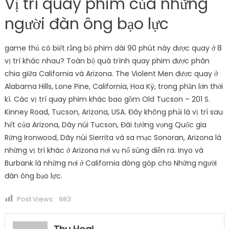
Vị trí quay phim của những
người đàn ông bạo lực
game thủ có biết rằng bộ phim dài 90 phút này được quay ở 8
vị trí khác nhau? Toàn bộ quá trình quay phim được phân
chia giữa California và Arizona. The Violent Men được quay ở
Alabama Hills, Lone Pine, California, Hoa Kỳ, trong phần lớn thời
kì. Các vị trí quay phim khác bao gồm Old Tucson – 201 S.
Kinney Road, Tucson, Arizona, USA. Đây không phải là vị trí sau
hết của Arizona, Dãy núi Tucson, Đài tưởng vọng Quốc gia
Rừng Ironwood, Dãy núi Sierrita và sa mạc Sonoran, Arizona là
những vị trí khác ở Arizona nơi vụ nổ súng diễn ra. Inyo và
Burbank là những nơi ở California đóng góp cho Những người
đàn ông bạo lực.
Post Views:
983