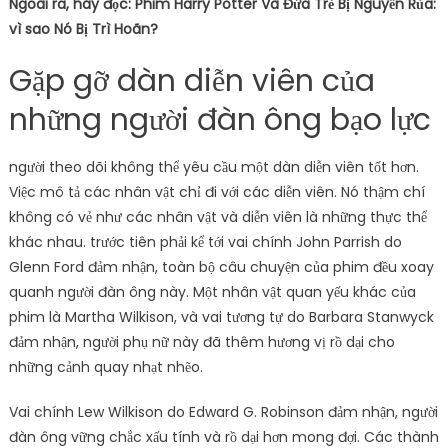
Ngoài ra, hãy đọc: Phim Harry Potter Và Đứa Trẻ Bị Nguyền Rủa:
vì sao Nó Bị Trì Hoãn?
Gặp gỡ dàn diễn viên của
những người đàn ông bạo lực
người theo dõi không thể yêu cầu một dàn diễn viên tốt hơn.
Việc mô tả các nhân vật chỉ đi với các diễn viên. Nó thậm chí
không có vẻ như các nhân vật và diễn viên là những thực thể
khác nhau. trước tiên phải kể tới vai chính John Parrish do
Glenn Ford đảm nhận, toàn bộ câu chuyện của phim đều xoay
quanh người đàn ông này. Một nhân vật quan yếu khác của
phim là Martha Wilkison, và vai tương tự do Barbara Stanwyck
đảm nhận, người phụ nữ này đã thêm hương vị rồ dại cho
những cảnh quay nhạt nhẽo.
Vai chính Lew Wilkison do Edward G. Robinson đảm nhận, người
đàn ông vững chắc xấu tính và rồ dại hơn mong đợi. Các thành