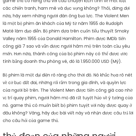
game thủ có hứng thú với câu chuyện kịch tính về một loạt
các chiến tranh, ham mê và dục vọng không? Thôi, đừng đợi
nữa, hãy xem những người đàn ông bạo lực. The Violent Men
là một bộ phim ăn khách của Mỹ từ năm 1955 do Rudolph
Maté làm đạo diễn. Bộ phim dựa trên cuốn tiểu thuyết Smoky
Valley năm 1955 của Donald Hamilton. Phim được IMDb tiến
công giá 7 sao và vẫn được người hâm mộ trên toàn cầu yêu
mến. Hơn nữa, thành công của bộ phim này có thể được ước
tính bằng doanh thu phòng vé, đó là 1.950.000 USD (Mỹ).
Bộ phim là một đại diện rõ ràng cho thời đó. Nó khắc họa rõ nét
về cờ bạc đất đai, những rối rắm trong gia đình, và quyền lực
của người bề trên. The Violent Men được tiến công giá cao nhờ
vị trí quay phim, người hâm mộ đã rất tuyệt hảo về ý tưởng của
nó. game thủ có muốn biết bộ phim tuyệt vời này được quay ở
đâu không? Vâng, hãy đọc bài viết này và nhận được câu trả lời
cho câu hỏi của game thủ.