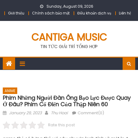
Skip
Sunday, August 09, 2026
to
Giới thiệu
Chính sách bảo mật
Điều khoản dịch vụ
Liên hệ
content
CANTIGA MUSIC
TIN TỨC GIẢI TRÍ TỔNG HỢP
ANIME
Phim Những Người Đàn Ông Bạo Lực Được Quay
Ở Đâu? Phim Cổ Điển Của Thập Niên 60
Posted
Author
January 29, 2023
Thu Hoai
Comment(0)
on
Rate this post