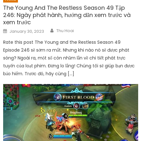
The Young And The Restless Season 49 Tập
246: Ngày phát hành, hướng dẫn xem trước và
xem trước
Author
Posted
Thu Hoai
January 30, 2023
on
Rate this post The Young and the Restless Season 49
Episode 246 sẽ sớm ra mắt. Nhưng khi nào nó sẽ được phát
sóng? Ngoài ra, một số còn nhầm lẫn về chi tiết phát trực
tuyến của loạt phim. Đừng lo lắng! Chúng tôi sẽ giúp bạn được
bảo hiểm. Trước đó, hãy cùng […]