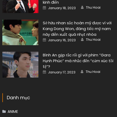
kinh điển
Author
Posted
Thu Hoai
January 18, 2023
on
Sở hữu nhan sắc hoàn mỹ được ví với
Kang Dong Won, đáng tiếc mỹ nam
này diễn xuất quá nhạt nhòa
Author
Posted
Thu Hoai
January 16, 2023
on
Bình An gặp rắc rối gì với phim “Gara
Hạnh Phúc” mà nhắc đến “cảm xúc tồi
tệ”?
Author
Posted
Thu Hoai
January 17, 2023
on
Danh mục
ANIME