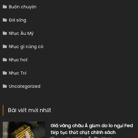
Buôn chuyện
Đời sống
Nhạc Âu Mỹ
Nhạc gì cũng có
Nhạc hot
Nhạc Trẻ
Uncategorized
Bài viết mới nhất
Giá vàng châu Á giảm do lo ngại Fed
tiếp tục thắt chặt chính sách
Author
Posted