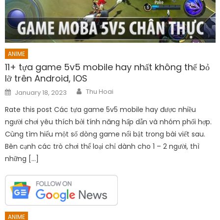
ANIME
11+ tựa game 5v5 mobile hay nhất không thể bỏ
lỡ trên Android, IOS
Author
Posted
Thu Hoai
January 18, 2023
on
Rate this post Các tựa game 5v5 mobile hay được nhiều
người chơi yêu thích bởi tính năng hấp dẫn và nhóm phối hợp.
Cùng tìm hiểu một số dòng game nổi bật trong bài viết sau.
Bên cạnh các trò chơi thể loại chỉ dành cho 1 – 2 người, thì
những […]
ANIME