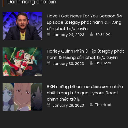
Dành riêng cho bạn
Have I Got News For You Season 64
Episode 3: Ngày phát hành & Hướng
dẫn phát trực tuyến
Author
Posted
Thu Hoai
January 24, 2023
on
Harley Quinn Phần 3 Tập 8: Ngày phát
hành & Hướng dẫn phát trực tuyến
Author
Posted
Thu Hoai
January 30, 2023
on
BXH những bộ anime được xem nhiều
nhất trong tuần qua. Lycoris Recoil
chính thức trở lại
Author
Posted
Thu Hoai
January 28, 2023
on