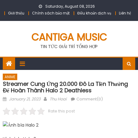
Skip
Saturday, August 08, 2026
to
Giới thiệu
Chính sách bảo mật
Điều khoản dịch vụ
Liên hệ
content
CANTIGA MUSIC
TIN TỨC GIẢI TRÍ TỔNG HỢP
ANIME
Streamer Cung Ứng 20.000 Đô La Tiền Thưởng
Để Hoàn Thành Halo 2 Deathless
Posted
Author
January 21, 2023
Thu Hoai
Comment(0)
on
Rate this post