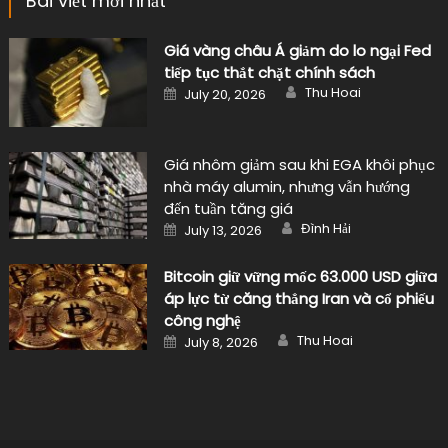
Bài viết mới nhất
Giá vàng châu Á giảm do lo ngại Fed
tiếp tục thắt chặt chính sách
Author
Posted
Thu Hoai
July 20, 2026
on
Giá nhôm giảm sau khi EGA khôi phục
nhà máy alumin, nhưng vẫn hướng
đến tuần tăng giá
Author
Posted
Đình Hải
July 13, 2026
on
Bitcoin giữ vững mốc 63.000 USD giữa
áp lực từ căng thẳng Iran và cổ phiếu
công nghệ
Author
Posted
Thu Hoai
July 8, 2026
on