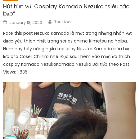
Hút hồn với Cosplay Kamado Nezuko “siêu táo
bạo”
Author
Posted
Thu Hoai
January 18, 2023
on
Rate this post Nezuko Kamado là một trong những nhân vật
được yêu thích nhất trong series anime Kimetsu no Yaiba.
Hôm nay hãy cùng ngắm cosplay Nezuko Kamado siêu bạo
lực của Coser Chihiro nhé. Đọc sauThêm vào mục ưa thích
cosplay Kamado NezukoKamado Nezuko Bài tiếp theo Post
Views: 1,835