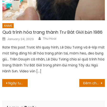
ANIME
Quá trình hóa trang thành Trư Bát Giới bản 1986
Author
Posted
Thu Hoai
January 24, 2023
on
Rate this post Trước khi quay hình, Lê Diệu Tường và ê-kíp mất
một tiếng đồng hồ để hóa trang phần tai, mõm heo, đeo bụng
giả… Trên Douyin cá nhân, Lê Diệu Tường chia sẻ quá trình hóa
trang thành Trư Bát Giới trong phim Đại mộng Tây du: Ngũ
Hành Sơn. Video vỏn […]
Post
Ngày tạo ra tập 2 của Grown-ish: Chuyển về sống cùng Aaron
Đêm chung kết! Ngày phát hành và những thông tin khác cần biết
navigation