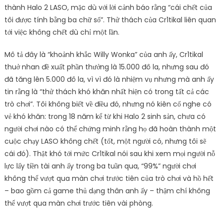
thành Halo 2 LASO, mặc dù với lời cảnh báo rằng “cái chết của
tôi được tính bằng ba chữ số”. Thử thách của Cr1tikal liên quan
tới việc không chết dù chỉ một lần.
Mô tả đây là “khoảnh khắc Willy Wonka” của anh ấy, Cr1tikal
thuở nhan đề xuất phần thưởng là 15.000 đô la, nhưng sau đó
đã tăng lên 5.000 đô la, vì vì đó là nhiệm vụ nhưng mà anh ấy
tin rằng là “thử thách khó khăn nhất hiện có trong tất cả các
trò chơi”. Tôi không biết về điều đó, nhưng nó kiên cố nghe có
vẻ khó khăn: trong 18 năm kể từ khi Halo 2 sinh sản, chưa có
người chơi nào có thể chứng minh rằng họ đã hoàn thành một
cuộc chạy LASO không chết (tốt, một người có, nhưng tôi sẽ
cái đó). Thật khó tới mức Cr1tikal nói sau khi xem mọi người nỗ
lực lấy tiền tài anh ấy trong ba tuần qua, “99%” người chơi
không thể vượt qua màn chơi trước tiên của trò chơi và hồ hết
– bao gồm cả game thủ dạng thân anh ấy – thậm chí không
thể vượt qua màn chơi trước tiên vài phòng.