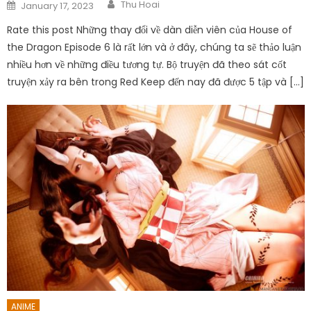
Author
Posted
Thu Hoai
January 17, 2023
on
Rate this post Những thay đổi về dàn diễn viên của House of
the Dragon Episode 6 là rất lớn và ở đây, chúng ta sẽ thảo luận
nhiều hơn về những điều tương tự. Bộ truyện đã theo sát cốt
truyện xảy ra bên trong Red Keep đến nay đã được 5 tập và […]
ANIME