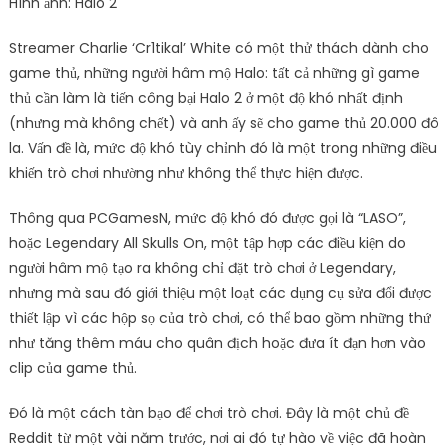
Hình ảnh: Halo 2
Streamer Charlie ‘Cr1tikal’ White có một thử thách dành cho
game thủ, những người hâm mộ Halo: tất cả những gì game
thủ cần làm là tiến công bại Halo 2 ở một độ khó nhất định
(nhưng mà không chết) và anh ấy sẽ cho game thủ 20.000 đô
la. Vấn đề là, mức độ khó tùy chỉnh đó là một trong những điều
khiến trò chơi nhường như không thể thực hiện được.
Thông qua PCGamesN, mức độ khó đó được gọi là “LASO”,
hoặc Legendary All Skulls On, một tập hợp các điều kiện do
người hâm mộ tạo ra không chỉ đặt trò chơi ở Legendary,
nhưng mà sau đó giới thiệu một loạt các dụng cụ sửa đổi được
thiết lập vì các hộp sọ của trò chơi, có thể bao gồm những thứ
như tăng thêm máu cho quân địch hoặc đưa ít đạn hơn vào
clip của game thủ.
Đó là một cách tàn bạo để chơi trò chơi. Đây là một chủ đề
Reddit từ một vài năm trước, nơi ai đó tự hào về việc đã hoàn