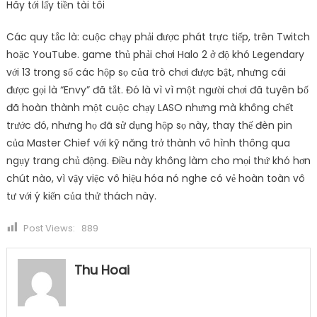
Hãy tới lấy tiền tài tôi
Các quy tắc là: cuộc chạy phải được phát trực tiếp, trên Twitch
hoặc YouTube. game thủ phải chơi Halo 2 ở độ khó Legendary
với 13 trong số các hộp sọ của trò chơi được bật, nhưng cái
được gọi là “Envy” đã tắt. Đó là vì vì một người chơi đã tuyên bố
đã hoàn thành một cuộc chạy LASO nhưng mà không chết
trước đó, nhưng họ đã sử dụng hộp sọ này, thay thế đèn pin
của Master Chief với kỹ năng trở thành vô hình thông qua
ngụy trang chủ động. Điều này không làm cho mọi thứ khó hơn
chút nào, vì vậy việc vô hiệu hóa nó nghe có vẻ hoàn toàn vô
tư với ý kiến của thử thách này.
Post Views:
889
Thu Hoai