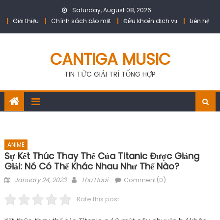
Skip
Saturday, August 08, 2026
to
Giới thiệu
Chính sách bảo mật
Điều khoản dịch vụ
Liên hệ
content
CANTIGA MUSIC
TIN TỨC GIẢI TRÍ TỔNG HỢP
ANIME
Sự Kết Thúc Thay Thế Của Titanic Được Giảng
Giải: Nó Có Thể Khác Nhau Như Thế Nào?
Posted
Author
January 24, 2023
Thu Hoai
Comment(0)
on
Rate this post