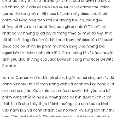
Kết thúc thay thế của Titanic gợi ý một câu chuyện hơi khác
và chúng tôi ở đây để thảo luận về tất cả với game thủ. Phiên
game thủ dạng năm 1997 của bộ phim này được cho là bộ
phim nổi tiếng nhất trên trái đất Nhưng nếu có, loài người
không chết và con tàu không bao giờ bị chìm? Tôi biết nó
khác xa với những gì đã xảy ra trong thực tế, mặc dù vậy, thật
tốt khi biết rằng đã có một kết thúc thay thế được lên kế hoạch
trước cho bộ phim. Bộ phim mở màn bằng việc những loài
người tiến tới thảm kịch năm 1912. Phim cũng kể về câu chuyện
tình yêu đau thương của Jack Dawson cũng như Rose DeWitt
Bakater.
James Cameron đạo diễn bộ phim. Người ta nói rằng anh ấy đã
dành rất nhiều thời kì trên trang web và dành mọi kỹ năng của
mình cho dự án. Các khía cạnh câu chuyện tình yêu của bộ
phim vững chắc là hư cấu nhưng các sự kiện được tổ chức có
thật. Ut đã cho thấy thực tế kinh hoàng của con tàu ra khơi
vào năm 1912 và hành khách của nó hiếm khi sống sót như thế
nào. Vào thời khắc đó, Titanic vững chắc là bộ phim tốn kém