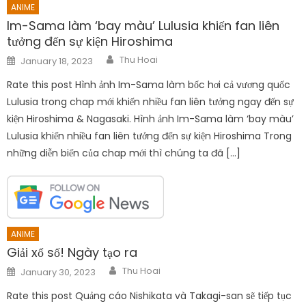
ANIME
Im-Sama làm ‘bay màu’ Lulusia khiến fan liên
tưởng đến sự kiện Hiroshima
Author
Posted
Thu Hoai
January 18, 2023
on
Rate this post Hình ảnh Im-Sama làm bốc hơi cả vương quốc
Lulusia trong chap mới khiến nhiều fan liên tưởng ngay đến sự
kiện Hiroshima & Nagasaki. Hình ảnh Im-Sama làm ‘bay màu’
Lulusia khiến nhiều fan liên tưởng đến sự kiện Hiroshima Trong
những diễn biến của chap mới thì chúng ta đã […]
ANIME
Giải xổ số! Ngày tạo ra
Author
Posted
Thu Hoai
January 30, 2023
on
Rate this post Quảng cáo Nishikata và Takagi-san sẽ tiếp tục