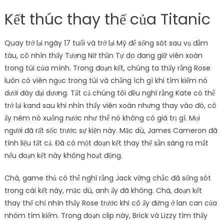
Kết thúc thay thế của Titanic
Quay trở lại ngày 17 tuổi và trở lại Mỹ để sống sót sau vụ đắm
tàu, cô nhìn thấy Tượng Nữ thần Tự do đang giữ viên xoàn
trong túi của mình. Trong đoạn kết, chúng ta thấy rằng Rose
luôn có viên ngọc trong túi và chẳng ích gì khi tìm kiếm nó
dưới đáy đại dương. Tất cả chúng tôi đều nghĩ rằng Kate có thể
trở lại kand sau khi nhìn thấy viên xoàn nhưng thay vào đó, cô
ấy ném nó xuống nước như thể nó không có giá trị gì. Mọi
người đã rất sốc trước sự kiện này. Mặc dù, James Cameron đã
tính liệu tất cả. Đã có một đoạn kết thay thế sẵn sàng ra mắt
nếu đoạn kết này không hoạt động.
Chà, game thủ có thể nghĩ rằng Jack vững chắc đã sống sót
trong cái kết này, mặc dù, anh ấy đã không. Chà, đoạn kết
thay thế chỉ nhìn thấy Rose trước khi cô ấy đứng ở lan can của
nhóm tìm kiếm. Trong đoạn clip này, Brick và Lizzy tìm thấy