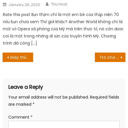
Author
Posted
Thu Hoai
January 26, 2023
on
Rate this post Bạn thậm chí là một em bé của thập niên 70
nếu bạn chưa xem Thế giới khác? Another World không chỉ là
một vở Opera xà phòng của Mỹ mà trên thực tế, nó còn được
coi là một trong những di sản của truyền hình Mỹ. Chương
trình đã công […]
Post
Giày thể thao Nike Dunk lúc đầu tùy chỉnh đơn giản là đẹp
Trò chơi hai mùa 11 tập 10: Ngày phát hành, cách xem và xem trước
navigation
Leave a Reply
Your email address will not be published.
Required fields
are marked
*
Comment
*