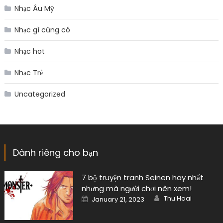
Nhạc Âu Mỹ
Nhạc gì cũng có
Nhạc hot
Nhạc Trẻ
Uncategorized
Dành riêng cho bạn
7 bộ truyện tranh Seinen hay nhất
nhưng mà người chơi nên xem!
Author
Posted
Thu Hoai
January 21, 2023
on