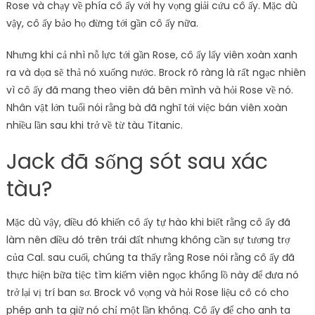
Rose và chạy về phía cô ấy với hy vọng giải cứu cô ấy. Mặc dù
vậy, cô ấy bảo họ đừng tới gần cô ấy nữa.
Nhưng khi cả nhì nỗ lực tới gần Rose, cô ấy lấy viên xoàn xanh
ra và dọa sẽ thả nó xuống nước. Brock rõ ràng là rất ngạc nhiên
vì cô ấy đã mang theo viên đá bên mình và hỏi Rose về nó.
Nhân vật lớn tuổi nói rằng bà đã nghĩ tới việc bán viên xoàn
nhiều lần sau khi trở về từ tàu Titanic.
Jack đã sống sót sau xác
tàu?
Mặc dù vậy, điều đó khiến cô ấy tự hào khi biết rằng cô ấy đã
làm nên điều đó trên trái đất nhưng không cần sự tương trợ
của Cal. sau cuối, chúng ta thấy rằng Rose nói rằng cô ấy đã
thực hiện bữa tiệc tìm kiếm viên ngọc khổng lồ này để đưa nó
trở lại vị trí ban sơ. Brock vô vọng và hỏi Rose liệu cô có cho
phép anh ta giữ nó chỉ một lần không. Cô ấy để cho anh ta