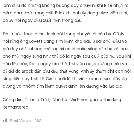
làm điều đó nhưng không buông dây chuyền. Khi Rise nhận ra
niềm ham mê trong mắt Brick khi anh ấy đang cầm viên rubi,
cô ấy nói ngay điều xuất hiện trong đầu.
Đó là câu thoại được Jack nói trong chuyến đi của họ. Cô ấy
nói rằng ông Lovett đang tìm kiếm kho báu ở sai chỗ. Điều vô
giá duy nhất nhưng một người có là cuộc sống của họ và làm
cho mỗi ngày sống như thể đó là ngày sau cuối của họ. Sau khi
nói điều này, Rose ngay tức thời thả viên ngọc xuống nước và
cả đội do Brock dẫn đầu đều thất vọng. Anh ấy thậm chí còn nói
rằng điều này thật tệ. Cảnh cuối là khi viên xoàn chạm đáy đại
dương và nhóm tìm kiếm quyết định lên đường vào lục địa.
Cũng đọc: Titanic Trở lại Nhà hát Với ​​Phiên game thủ dạng
Remastered
Post Views:
998