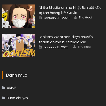
Nhiều Studio anime Nhật Bản bắt đầu
bị ảnh hưởng bởi Covid
Author
Posted
Thu Hoai
January 30, 2023
on
Lookism Webtoon được chuyển
thành anime bởi Studio MIR
Author
Posted
Thu Hoai
January 18, 2023
on
Danh mục
ANIME
Buôn chuyện