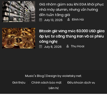
Giá nhôm giảm sau khi EGA khôi phục
nhà máy alumin, nhưng vẫn hướng
đến tuần tăng giá
Author
Posted
Đình Hải
July 13, 2026
on
Bitcoin giữ vững mốc 63.000 USD giữa
áp lực từ căng thẳng Iran và cổ phiếu
công nghệ
Author
Posted
Thu Hoai
July 8, 2026
on
Music's Blog
|
Design by
violetsky.net
.
Giới thiệu
Chính sách bảo mật
Điều khoản dịch vụ
Liên hệ