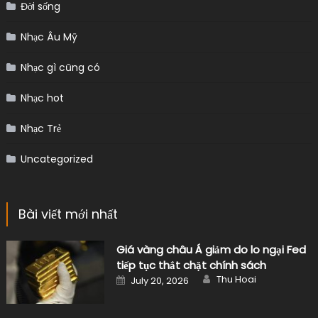
Đời sống
Nhạc Âu Mỹ
Nhạc gì cũng có
Nhạc hot
Nhạc Trẻ
Uncategorized
Bài viết mới nhất
Giá vàng châu Á giảm do lo ngại Fed
tiếp tục thắt chặt chính sách
Author
Posted
Thu Hoai
July 20, 2026
on