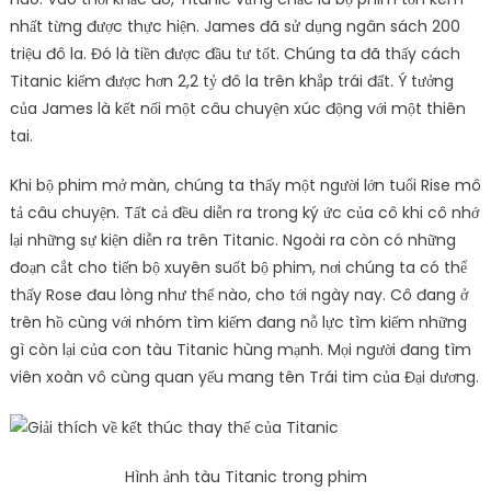
nhất từng được thực hiện. James đã sử dụng ngân sách 200
triệu đô la. Đó là tiền được đầu tư tốt. Chúng ta đã thấy cách
Titanic kiếm được hơn 2,2 tỷ đô la trên khắp trái đất. Ý tưởng
của James là kết nối một câu chuyện xúc động với một thiên
tai.
Khi bộ phim mở màn, chúng ta thấy một người lớn tuổi Rise mô
tả câu chuyện. Tất cả đều diễn ra trong ký ức của cô khi cô nhớ
lại những sự kiện diễn ra trên Titanic. Ngoài ra còn có những
đoạn cắt cho tiến bộ xuyên suốt bộ phim, nơi chúng ta có thể
thấy Rose đau lòng như thế nào, cho tới ngày nay. Cô đang ở
trên hồ cùng với nhóm tìm kiếm đang nỗ lực tìm kiếm những
gì còn lại của con tàu Titanic hùng mạnh. Mọi người đang tìm
viên xoàn vô cùng quan yếu mang tên Trái tim của Đại dương.
Hình ảnh tàu Titanic trong phim