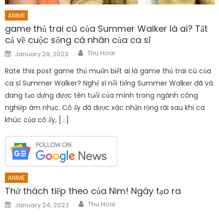
ANIME
game thủ trai cũ của Summer Walker là ai? Tất
cả về cuộc sống cá nhân của ca sĩ
Author
Posted
Thu Hoai
January 29, 2023
on
Rate this post game thủ muốn biết ai là game thủ trai cũ của
ca sĩ Summer Walker? Nghệ sĩ nổi tiếng Summer Walker đã và
đang tạo dựng được tên tuổi của mình trong ngành công
nghiệp âm nhạc. Cô ấy đã được xác nhận rộng rãi sau khi ca
khúc của cô ấy, […]
ANIME
Thử thách tiếp theo của Nim! Ngày tạo ra
Author
Posted
Thu Hoai
January 24, 2023
on