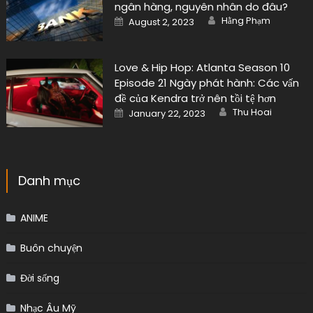
ngân hàng, nguyên nhân do đâu?
Author
Posted
Hằng Phạm
August 2, 2023
on
Love & Hip Hop: Atlanta Season 10
Episode 21 Ngày phát hành: Các vấn
đề của Kendra trở nên tồi tệ hơn
Author
Posted
Thu Hoai
January 22, 2023
on
Danh mục
ANIME
Buôn chuyện
Đời sống
Nhạc Âu Mỹ