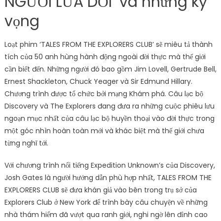
NGƯỜI LỪA DỐI’ và những kỳ
vọng
Loạt phim ‘TALES FROM THE EXPLORERS CLUB’ sẽ miêu tả thành
tích của 50 anh hùng hành động ngoài đời thực mà thế giới
cần biết đến. Những người đó bao gồm Jim Lovell, Gertrude Bell,
Ernest Shackleton, Chuck Yeager và Sir Edmund Hillary.
Chương trình được tổ chức bởi mạng Khám phá. Câu lạc bộ
Discovery và The Explorers đang đưa ra những cuộc phiêu lưu
ngoạn mục nhất của câu lạc bộ huyền thoại vào đời thực trong
một góc nhìn hoàn toàn mới và khác biệt mà thế giới chưa
từng nghĩ tới.
Với chương trình nổi tiếng Expedition Unknown’s của Discovery,
Josh Gates là người hướng dẫn phù hợp nhất, TALES FROM THE
EXPLORERS CLUB sẽ đưa khán giả vào bên trong trụ sở của
Explorers Club ở New York để trình bày câu chuyện về những
nhà thám hiểm đã vượt qua ranh giới, nghi ngờ lên đỉnh cao