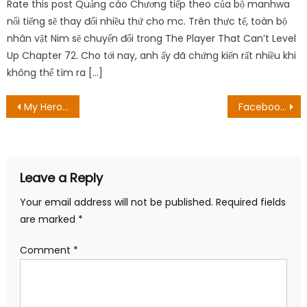
Rate this post Quảng cáo Chương tiếp theo của bộ manhwa
nổi tiếng sẽ thay đổi nhiều thứ cho mc. Trên thực tế, toàn bộ
nhân vật Nim sẽ chuyển đổi trong The Player That Can’t Level
Up Chapter 72. Cho tới nay, anh ấy đã chứng kiến ​​rất nhiều khi
không thể tìm ra […]
Post
My Hero Academia – Chương 359: Bước đi sau rốt của Bakugo
Facebook tăng giá của một chiếc tai nghe VR giá cả phải chăng
navigation
Leave a Reply
Your email address will not be published.
Required fields
are marked
*
Comment
*