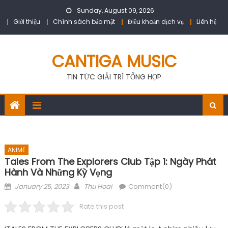
Skip
Sunday, August 09, 2026
to
Giới thiệu
Chính sách bảo mật
Điều khoản dịch vụ
Liên hệ
content
CANTIGA MUSIC
TIN TỨC GIẢI TRÍ TỔNG HỢP
ANIME
Tales From The Explorers Club Tập 1: Ngày Phát
Hành Và Những Kỳ Vọng
Posted
Author
January 25, 2023
Thu Hoai
Comment(0)
on
Rate this post