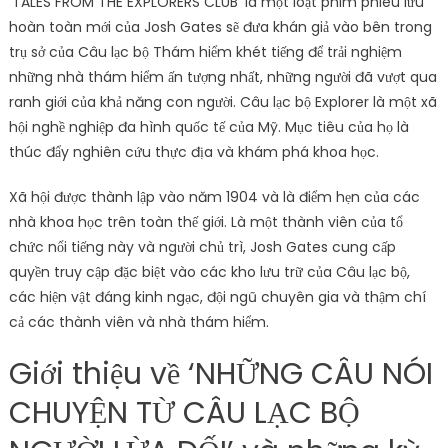
‘TALES FROM THE EXPLORERS CLUB’ là một loạt phim phiêu lưu
hoàn toàn mới của Josh Gates sẽ đưa khán giả vào bên trong
trụ sở của Câu lạc bộ Thám hiểm khét tiếng để trải nghiệm
những nhà thám hiểm ấn tượng nhất, những người đã vượt qua
ranh giới của khả năng con người. Câu lạc bộ Explorer là một xã
hội nghề nghiệp đa hình quốc tế của Mỹ. Mục tiêu của họ là
thúc đẩy nghiên cứu thực địa và khám phá khoa học.
Xã hội được thành lập vào năm 1904 và là điểm hẹn của các
nhà khoa học trên toàn thế giới. Là một thành viên của tổ
chức nổi tiếng này và người chủ trì, Josh Gates cung cấp
quyền truy cập đặc biệt vào các kho lưu trữ của Câu lạc bộ,
các hiện vật đáng kinh ngạc, đội ngũ chuyên gia và thậm chí
cả các thành viên và nhà thám hiểm.
Giới thiệu về ‘NHỮNG CÂU NÓI
CHUYỆN TỪ CÂU LẠC BỘ