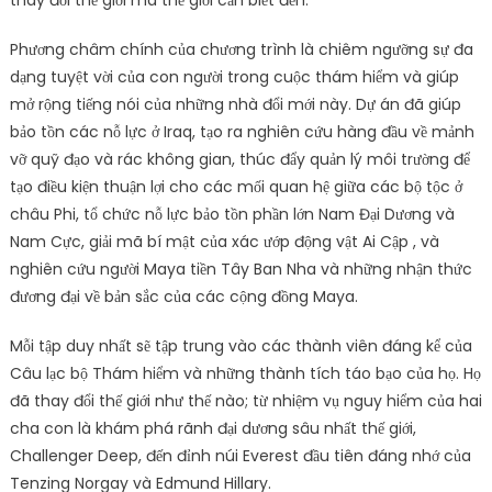
Phương châm chính của chương trình là chiêm ngưỡng sự đa
dạng tuyệt vời của con người trong cuộc thám hiểm và giúp
mở rộng tiếng nói của những nhà đổi mới này. Dự án đã giúp
bảo tồn các nỗ lực ở Iraq, tạo ra nghiên cứu hàng đầu về mảnh
vỡ quỹ đạo và rác không gian, thúc đẩy quản lý môi trường để
tạo điều kiện thuận lợi cho các mối quan hệ giữa các bộ tộc ở
châu Phi, tổ chức nỗ lực bảo tồn phần lớn Nam Đại Dương và
Nam Cực, giải mã bí mật của xác ướp động vật Ai Cập , và
nghiên cứu người Maya tiền Tây Ban Nha và những nhận thức
đương đại về bản sắc của các cộng đồng Maya.
Mỗi tập duy nhất sẽ tập trung vào các thành viên đáng kể của
Câu lạc bộ Thám hiểm và những thành tích táo bạo của họ. Họ
đã thay đổi thế giới như thế nào; từ nhiệm vụ nguy hiểm của hai
cha con là khám phá rãnh đại dương sâu nhất thế giới,
Challenger Deep, đến đỉnh núi Everest đầu tiên đáng nhớ của
Tenzing Norgay và Edmund Hillary.