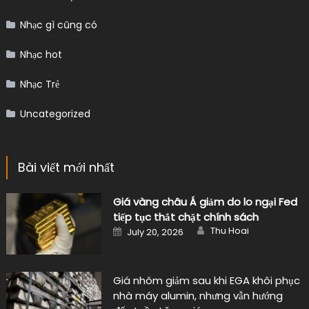
Nhạc gì cũng có
Nhạc hot
Nhạc Trẻ
Uncategorized
Bài viết mới nhất
Giá vàng châu Á giảm do lo ngại Fed
tiếp tục thắt chặt chính sách
Author
Posted
Thu Hoai
July 20, 2026
on
Giá nhôm giảm sau khi EGA khôi phục
nhà máy alumin, nhưng vẫn hướng