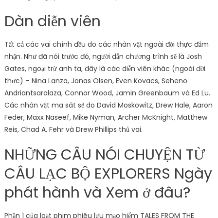
Dàn diễn viên
Tất cả các vai chính đều do các nhân vật ngoài đời thực đảm
nhận. Như đã nói trước đó, người dẫn chương trình sẽ là Josh
Gates, ngoại trừ anh ta, đây là các diễn viên khác (ngoài đời
thực) – Nina Lanza, Jonas Olsen, Even Kovacs, Seheno
Andriantsaralaza, Connor Wood, Jamin Greenbaum và Ed Lu.
Các nhân vật ma sát sẽ do David Moskowitz, Drew Hale, Aaron
Feder, Maxx Naseef, Mike Nyman, Archer McKnight, Matthew
Reis, Chad A. Fehr và Drew Phillips thủ vai.
NHỮNG CÂU NÓI CHUYỆN TỪ
CÂU LẠC BỘ EXPLORERS Ngày
phát hành và Xem ở đâu?
Phần 1 của loạt phim phiêu lưu mạo hiểm TALES FROM THE