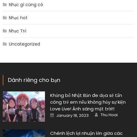
Nhạc gì cũng có
Nhạc hot
Nhạc Trẻ
Uncategorized
Dành riêng cho bạn
Khủng bố Nhật Bản đe dọa sẽ tấn
công trẻ em nếu không hủy sự kiện
Love Live! Ánh sáng mặt trời!!
Author
Posted
Thu Hoai
January 18, 2023
on
Chênh lệch lợi nhuận lớn giữa các