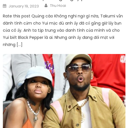
Author
Posted
Thu Hoai
January 19, 2023
on
Rate this post Quảng cáo Không nghi ngờ gì nữa, Takumi vẫn
dành tình cảm cho Yui mặc dù anh ấy đã cố gắng giữ lấy bạn
của cô ấy. Anh ta tập trung vào danh tính của mình và cho
Yui biết Black Pepper là ai. Nhưng anh ấy đang đối mặt với
những […]