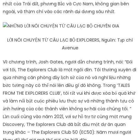
nhất của Trái đất, phương Bắc và Cực Nam, không gian bên
ngoài, và thậm chí vào các rãnh đại dương sâu nhất.
LỜI NÓI CHUYỆN TỪ CÂU LẠC BỘ EXPLORERS, Nguồn: Tạp chí
Avenue
Về chương trình, Josh Gates, người dẫn chương trình, nói: “Đối
với tôi, The Explorers Club là một ngôi đền. Tôi thường xuyên đi
qua những căn phòng đầy lịch sử của nó và nghĩ liệu những
bức tường này có thể nói lên điều gì đó không. Trong ‘TALES
FROM THE EXPLORERS CLUB’, tôi rất vui khi được xóa bỏ quá khứ
và làm nổi bật cuộc phiêu lưu thực sự và những thành tựu có
ảnh hưởng của các thành viên không sợ hãi của chúng tôi. ”
Lần cuối cùng vào năm 2021, với sự hỗ trợ từ cùng một mạng
Discovery, The Explorers Club đã bắt đầu một dự án quan
trọng khác – The Explorers Club 50 (EC50): Năm mươi người
thay đổi thế giới mà thế giới cần biết đến.