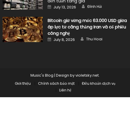
đến tuần tăng giá
Author
Posted
Đình Hải
July 13, 2026
on
Bitcoin giữ vững mốc 63.000 USD giữa
áp lực từ căng thẳng Iran và cổ phiếu
công nghệ
Author
Posted
Thu Hoai
July 8, 2026
on
Music's Blog
|
Design by
violetsky.net
.
Giới thiệu
Chính sách bảo mật
Điều khoản dịch vụ
Liên hệ