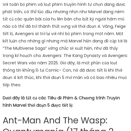
Với toàn bộ phim và loạt phim truyền hình tự chọn đang được
phát triển, có thể lúc đầu nhường nhịn như Marvel đang ném
tất cả các quân bài của họ lên bàn cho bất kỳ người hâm mộ
nào có thể đã trở thành thất vọng với thời đoạn 4. Vâng, Feige
tiết lộ, Avengers sẽ trở lại với nhì bộ phim trong một năm. Một
kết luận cho những gì nhưng mà Marvel hiện đang đề cập tới là
“The Multiverse Saga” vững chắc sẽ xuất hiện, như đã thấy
trong kế hoạch cho Avengers: The Kang Dynasty và Avengers:
Secret Wars vào năm 2025. Giờ đây, là một phần của loạt
thông tin khổng lồ tại Comic- Con, nó đã được tiết lộ khi thời
đoạn 4 kết thúc, khi thời đoạn 5 mở màn và có bao nhiêu mục
tiếp theo.
Dưới đây là tất cả các Tiêu đề Phim & Chương trình Truyền
hình Marvel thời đoạn 5 được tiết lộ:
Ant-Man And The Wasp: