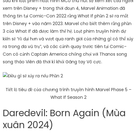
Sau khi loạt phim hoạt hình MCU thu hút sự xem xét của người
xem trên Disney + trong thời đoạn 4, Marvel Animation đã
thông tin tại Comic-Con 2022 rằng What If phần 2 sẽ ra mắt
trên Disney + vào năm 2023. Marvel cho biết thêm rằng phần
3 của What If đã được làm thế hệ. Loạt phim truyền hình dự
kiến ​​sẽ “rồ dại hơn và vượt qua ranh giới của những gì có thể xảy
ra trong đa vũ trụ”, và các cảnh quay trước tiên tại Comic-
Con có cảnh Captain America chống chọi với Thanos song
song tháo Viên đá thời kì khỏi Găng tay Vô cực.
Tiết lộ tiêu đề của chương trình truyền hình Marvel Phase 5 –
What If Season 2
Daredevil: Born Again (Mùa
xuân 2024)