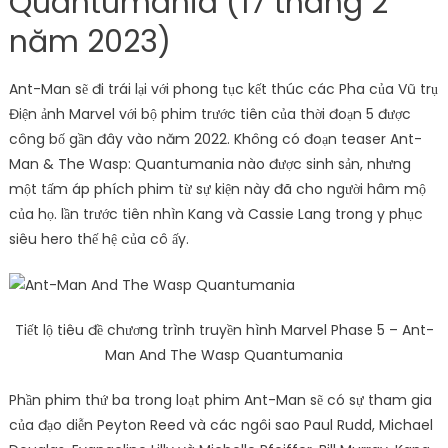
Quantumania (17 tháng 2
năm 2023)
Ant-Man sẽ đi trái lại với phong tục kết thúc các Pha của Vũ trụ
Điện ảnh Marvel với bộ phim trước tiên của thời đoạn 5 được
công bố gần đây vào năm 2022. Không có đoạn teaser Ant-
Man & The Wasp: Quantumania nào được sinh sản, nhưng
một tấm áp phích phim từ sự kiện này đã cho người hâm mộ
của họ. lần trước tiên nhìn Kang và Cassie Lang trong y phục
siêu hero thế hệ của cô ấy.
Tiết lộ tiêu đề chương trình truyền hình Marvel Phase 5 – Ant-
Man And The Wasp Quantumania
Phần phim thứ ba trong loạt phim Ant-Man sẽ có sự tham gia
của đạo diễn Peyton Reed và các ngôi sao Paul Rudd, Michael