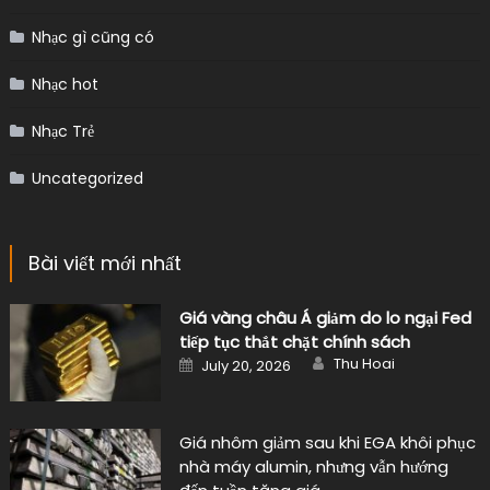
Nhạc gì cũng có
Nhạc hot
Nhạc Trẻ
Uncategorized
Bài viết mới nhất
Giá vàng châu Á giảm do lo ngại Fed
tiếp tục thắt chặt chính sách
Author
Posted
Thu Hoai
July 20, 2026
on
Giá nhôm giảm sau khi EGA khôi phục
nhà máy alumin, nhưng vẫn hướng