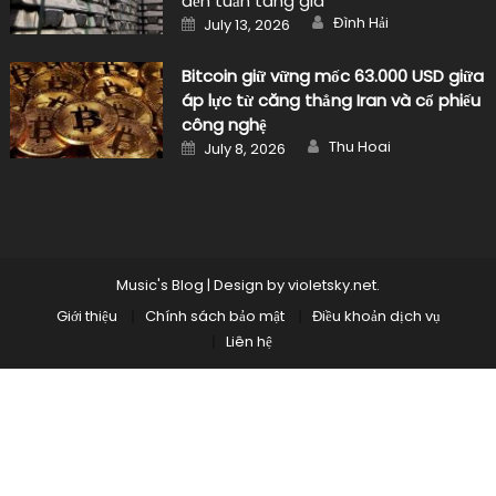
đến tuần tăng giá
Author
Posted
Đình Hải
July 13, 2026
on
Bitcoin giữ vững mốc 63.000 USD giữa
áp lực từ căng thẳng Iran và cổ phiếu
công nghệ
Author
Posted
Thu Hoai
July 8, 2026
on
Music's Blog
|
Design by
violetsky.net
.
Giới thiệu
Chính sách bảo mật
Điều khoản dịch vụ
Liên hệ