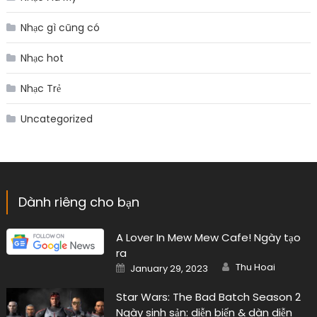
Nhạc gì cũng có
Nhạc hot
Nhạc Trẻ
Uncategorized
Dành riêng cho bạn
A Lover In Mew Mew Cafe! Ngày tạo
ra
Author
Posted
Thu Hoai
January 29, 2023
on
Star Wars: The Bad Batch Season 2
Ngày sinh sản: diễn biến & dàn diễn