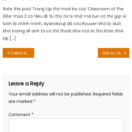
on
Rate this post Trong tập thứ mười ba của ‘Classroom of the
Elite’ mùa 2 có tiêu đề ‘Kẻ thù tồi tệ nhất mà bạn có thể gặp sẽ
luôn là chính mình, Ayanokouji đã cứu Ryuuen khỏi bị đuổi
khỏi trường để anh ta có thể thoát khỏi một kẻ thù khác khỏi
lớp […]
Post
Cobra Kai Phần 5: Hướng dẫn tập & Điều gì sẽ xảy ra?
Giá trị tài sản ròng của Dane DiLiegro: Người giàu cỡ nào vào năm 2022?
navigation
Leave a Reply
Your email address will not be published.
Required fields
are marked
*
Comment
*