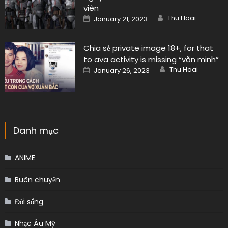
viên
Author
Posted
Thu Hoai
January 21, 2023
on
Chia sẻ private image 18+, for that
to ava activity is missing “văn minh”
Author
Posted
Thu Hoai
January 26, 2023
on
Danh mục
ANIME
Buôn chuyện
Đời sống
Nhạc Âu Mỹ