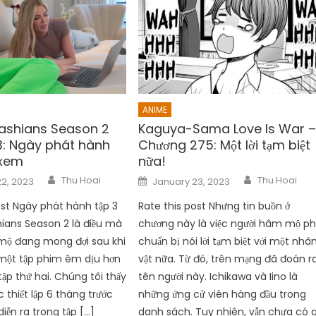
ANIME
ashians Season 2
Kaguya-Sama Love Is War 
3: Ngày phát hành
Chương 275: Một lời tạm biệt
 xem
nữa!
Author
Author
Posted
Thu Hoai
Thu Hoai
2, 2023
January 23, 2023
on
ost Ngày phát hành tập 3
Rate this post Nhưng tin buồn ở
ians Season 2 là điều mà
chương này là việc người hâm mộ ph
mộ đang mong đợi sau khi
chuẩn bị nói lời tạm biệt với một nhâ
​​một tập phim êm dịu hơn
vật nữa. Từ đó, trên mạng đã đoán r
tập thứ hai. Chúng tôi thấy
tên người này. Ichikawa và Iino là
 thiết lập 6 tháng trước
những ứng cử viên hàng đầu trong
diễn ra trong tập […]
danh sách. Tuy nhiên, vẫn chưa có g