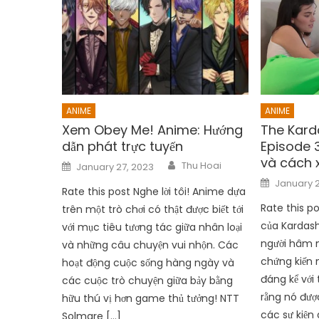
ANIME
ANIME
The Kard
Xem Obey Me! Anime: Hướng
Episode 
dẫn phát trực tuyến
và cách
Author
Posted
Thu Hoai
January 27, 2023
on
Posted
January 2
on
Rate this post Nghe lời tôi! Anime dựa
Rate this p
trên một trò chơi có thật được biết tới
của Kardash
với mục tiêu tương tác giữa nhân loại
người hâm 
và những câu chuyện vui nhộn. Các
chứng kiến 
hoạt động cuộc sống hàng ngày và
đáng kể với 
các cuộc trò chuyện giữa bảy bằng
rằng nó được
hữu thú vị hơn game thủ tưởng! NTT
các sự kiện 
Solmare […]