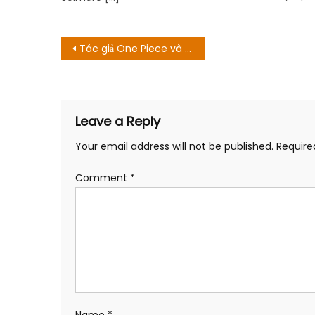
Post
Tác giả One Piece và Conan sẽ có một đặc biệt đối thoại!
navigation
Leave a Reply
Your email address will not be published.
Require
Comment
*
Name
*