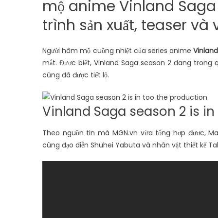
mộ anime Vinland Saga 
trình sản xuất, teaser và v
Người hâm mộ cuồng nhiệt của series anime
Vinlan
mắt. Được biết, Vinland Saga season 2 đang trong qu
cũng đã được tiết lộ.
Vinland Saga season 2 is in
Theo nguồn tin mà MGN.vn vừa tổng hợp được, Mapp
cùng đạo diễn Shuhei Yabuta và nhân vật thiết kế Ta