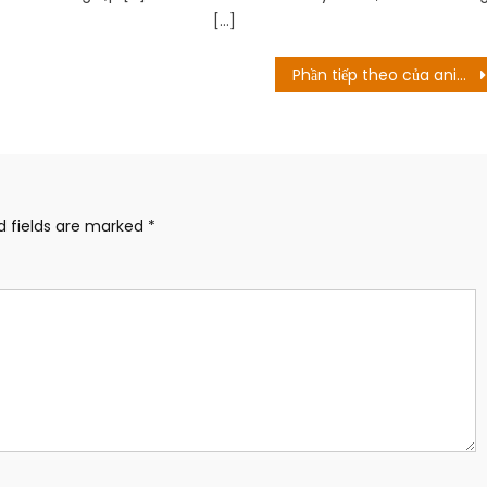
[…]
Phần tiếp theo của anime Nanatsu no Taizai được tiết lộ
d fields are marked
*