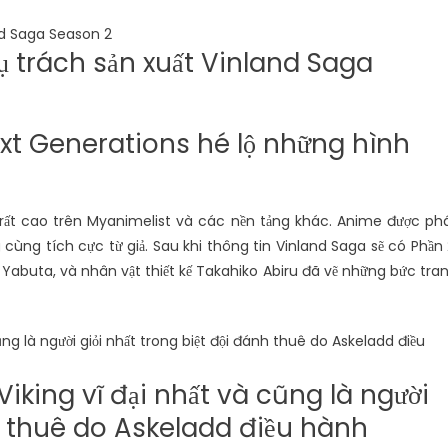
ụ trách sản xuất Vinland Saga
xt Generations hé lộ những hình
ất cao trên Myanimelist và các nền tảng khác. Anime được ph
ùng tích cực từ giả. Sau khi thông tin Vinland Saga sẽ có Phần 
Yabuta, và nhân vật thiết kế Takahiko Abiru đã vẽ những bức tra
Viking vĩ đại nhất và cũng là người
nh thuê do Askeladd điều hành