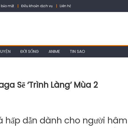
 bảo mật
Điều khoản dịch vụ
Liên hệ
HUYỆN
ĐỜI SỐNG
ANIME
TIN SAO
aga Sẽ ‘trình Làng’ Mùa 2
quá hấp dẫn dành cho người hâm