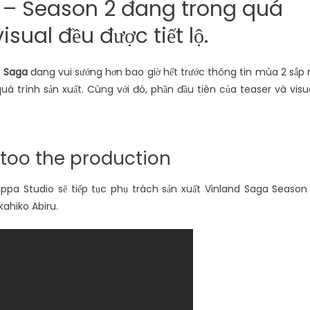
– Season 2 đang trong quá
isual đều được tiết lộ.
d Saga
đang vui sướng hơn bao giờ hết trước thông tin mùa 2 sắp 
á trình sản xuất. Cùng với đó, phần đầu tiên của teaser và visu
 too the production
a Studio sẽ tiếp tục phụ trách sản xuất Vinland Saga Season
kahiko Abiru.