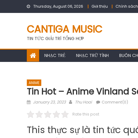
Skip
Thursday, August 06, 2026
Giới thiệu
Chính sách
to
content
CANTIGA MUSIC
TIN TỨC GIẢI TRÍ TỔNG HỢP
NHẠC TRẺ
NHẠC TRỮ TÌNH
BUÔN C
ANIME
Tin Hot – Anime Vinland S
Posted
Author
January 23, 2023
Thu Hoai
Comment(0)
on
Rate this post
This thực sự là tin tức 