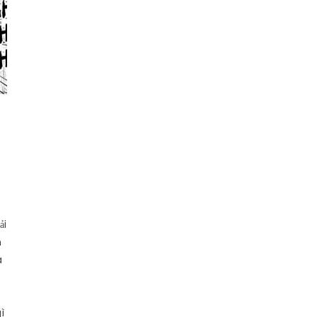
–
ải
n
a
ì