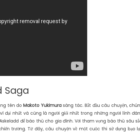
d Saga
ùng tên do
Makoto Yukimura
sáng tác. Bắt đầu câu chuyện, chú
vĩ đại nhất và cũng là người giỏi nhất trong những người lính đá
 Askeladd để báo thù cho gia đình. Với tham vọng báo thù sâu sắ
chiến trường. Từ đây, câu chuyện về một cuộc thi sử dụng bạo l