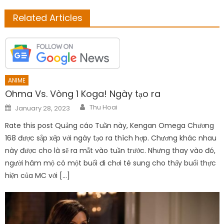
Related Articles
ANIME
Ohma Vs. Vòng 1 Koga! Ngày tạo ra
Author
Posted
Thu Hoai
January 28, 2023
on
Rate this post Quảng cáo Tuần này, Kengan Omega Chương
168 được sắp xếp với ngày tạo ra thích hợp. Chương khác nhau
này được cho là sẽ ra mắt vào tuần trước. Nhưng thay vào đó,
người hâm mộ có một buổi đi chơi té sung cho thấy buổi thực
hiện của MC với […]