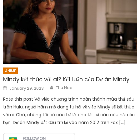
ANIME
Mindy kết thúc với ai? Kết luận của Dự án Mindy
Author
Posted
Thu Hoai
January 29, 2023
on
Rate this post Với việc chương trình hoàn thành mùa thứ sáu
trên Hulu, người hâm mộ đang tự hỏi về việc Mindy sẽ kết thúc
với ai. Chà, chúng tôi có câu trả lời cho tất cả các câu hỏi của
bạn. Dự án Mindy bắt đầu trở lại vào năm 2012 trên Fox […]