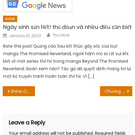
ANIME
Ngày sinh sản Hết! thủ đoạn và nhiều điều cần biết
Author
Posted
Thu Hoai
January 21, 2023
on
Rate this post Quảng cáo Sau kết thúc gây sốc của loạt
manga The Promised Neverland, người hâm mộ sẽ rất vui khi
biết về một series thế hệ trong manga Beyond The Promised
Neverland. Đoán xem nào? Tác giả đã quyết định mang trở lại
một bộ truyện tranh hoàn toàn thế hệ. Vì […]
Post
Shine On Bakumatsu Bad Boys Tập 3: Gensai trở lại!
Chương trình thế hệ của Yakuza! Ngày tạo ra
navigation
Leave a Reply
Your email address will not be published.
Required fields