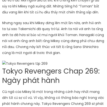
đó và ở đó. Mọi người đều bị sốc khi chứng kiến ​​chuyện gì đã
xảy ra khi Mikey ngã xuống đất. Những tiếng hô “Toman” bắt
đầu vang lên khi tất cả họ đều thấy một chiến thắng sắp đến.
Nhưng ngay sau khi Mikey đứng lên một lần nữa, anh hỏi anh
ta tại sao Takemichi đã quay trở lại. Anh ta nói với anh ta rằng
anh ta đã hứa sẽ bảo vệ mọi người khỏi Toman. Hanagaki cũng
nói với anh rằng anh biết rằng Mikey cũng đang phải chịu đựng
nỗi đau. Chương này kết thúc với tiết lộ rằng Sano Shinichiro
cũng là một người đi trước thời gian.
Tokyo Revengers Chap 269:
Ngày phát hành
Cú ngã của Mikey là một trong những cảnh hay nhất mang
đến tất cả sự cổ vũ. Vì vậy, không có thông báo nghỉ trong việc
phát hành chương này. Tokyo Revengers Chương 269 sẽ phát