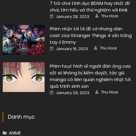
7 trò chơi tình dục BDSM hay nhất để
chơi, tìm hiểu và thử nghiệm với Kink
Author
Posted
Thu Hoai
January 28, 2023
on
Phim nhận tới 14 đề cử nhưng dàn
cast của Stranger Things 4 vẫn trắng
tay ở Emmy
Author
Posted
Thu Hoai
January 16, 2023
on
Phim hoạt hình về người đàn ông cưa
sắt sẽ không bị kiểm duyệt, tác giả
manga có liên quan nghiêm nhặt tới
quá trình sinh sản
Author
Posted
Thu Hoai
January 29, 2023
on
Danh mục
ANIME