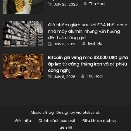
Author
Posted
Thu Hoai
July 20, 2026
on
Giá nhôm giảm sau khi EGA khôi phục
nhà máy alumin, nhưng vẫn hướng
đến tuần tăng giá
Author
Posted
Đình Hải
July 13, 2026
on
Bitcoin giữ vững mốc 63.000 USD giữa
áp lực từ căng thẳng Iran và cổ phiếu
công nghệ
Author
Posted
Thu Hoai
July 8, 2026
on
Music's Blog
|
Design by
violetsky.net
.
Giới thiệu
Chính sách bảo mật
Điều khoản dịch vụ
Liên hệ