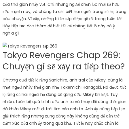
của thời gian nhảy vọt. Chỉ những người chọn lọc mới sở hữu
sức mạnh này, và chúng ta chỉ biết hai người trong số họ trong
câu chuyện. Vì vậy, những bí ẩn sắp được gỡ rối trong tuần tới!
Hãy tiếp tục đọc thêm để biết tất cả những tiết lộ này có ý
nghĩa gì.
Tokyo Revengers Chap 269:
Chuyện gì sẽ xảy ra tiếp theo?
Chương cuối tiết lộ rằng Sanichiro, anh trai của Mikey, cũng là
một người nhảy thời gian như Takemichi Hanagaki. Nó được tiết
lộ rằng cả hai người họ đang cố gắng cứu Mikey lần lượt. Tuy
nhiên, toàn bộ quá trình cứu anh ta và thay đổi dòng thời gian
đã khiến Mikey mất đi trái tim của anh ta. Anh ấy cũng tiếp tục
giải thích rằng những xung động này không dùng để cản trở
cảm xúc của anh ấy trong quá khứ. Tiết lộ này chắc chắn là