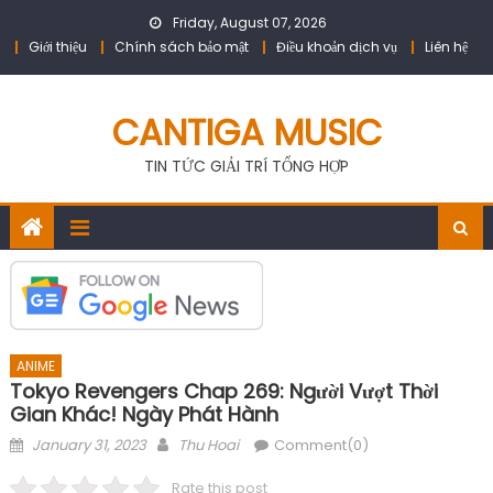
Skip
Friday, August 07, 2026
to
Giới thiệu
Chính sách bảo mật
Điều khoản dịch vụ
Liên hệ
content
CANTIGA MUSIC
TIN TỨC GIẢI TRÍ TỔNG HỢP
ANIME
Tokyo Revengers Chap 269: Người Vượt Thời
Gian Khác! Ngày Phát Hành
Posted
Author
January 31, 2023
Thu Hoai
Comment(0)
on
Rate this post