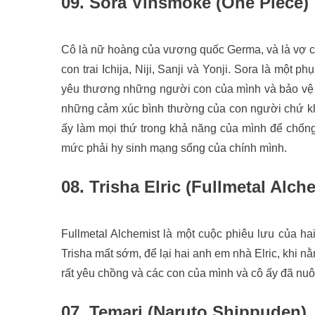
09. Sora Vinsmoke (One Piece)
Cô là nữ hoàng của vương quốc Germa, và là vợ c
con trai Ichija, Niji, Sanji và Yonji. Sora là một p
yêu thương những người con của mình và bảo vệ ch
những cảm xúc bình thường của con người chứ khô
ấy làm mọi thứ trong khả năng của mình để chống 
mức phải hy sinh mạng sống của chính mình.
08. Trisha Elric (Fullmetal Alc
Fullmetal Alchemist là một cuộc phiêu lưu của ha
Trisha mất sớm, để lại hai anh em nhà Elric, khi 
rất yêu chồng và các con của mình và cô ấy đã nuô
07. Temari (Naruto Shippuden)