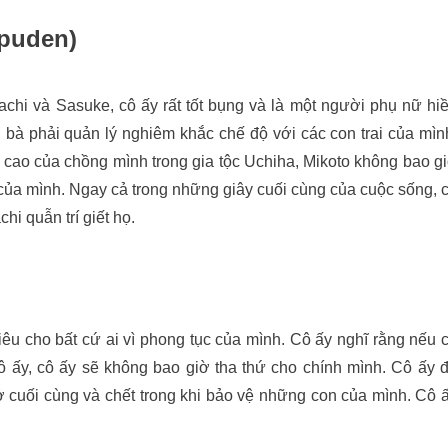
ppuden)
chi và Sasuke, cô ấy rất tốt bụng và là một người phụ nữ hi
, bà phải quản lý nghiêm khắc chế độ với các con trai của mìn
trí cao của chồng mình trong gia tộc Uchiha, Mikoto không bao g
 của mình. Ngay cả trong những giây cuối cùng của cuộc sống, 
hi quẫn trí giết họ.
iêu cho bất cứ ai vì phong tục của mình. Cô ấy nghĩ rằng nếu 
ô ấy, cô ấy sẽ không bao giờ tha thứ cho chính mình. Cô ấy 
 cuối cùng và chết trong khi bảo vệ những con của mình. Cô 