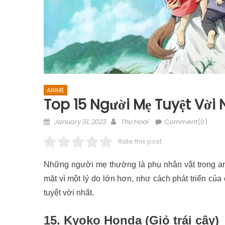
ANIME
Top 15 Người Mẹ Tuyệt Vời
Posted
Author
January 31, 2023
Thu Hoai
Comment(0)
on
Rate this post
Những người mẹ thường là phụ nhân vật trong anim
mặt vì một lý do lớn hơn, như cách phát triển củ
tuyệt vời nhất.
15. Kyoko Honda (
Giỏ trái cây)