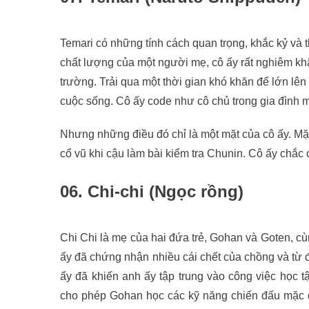
Temari có những tính cách quan trọng, khắc kỷ và t
chất lượng của một người mẹ, cô ấy rất nghiêm khắ
trường. Trải qua một thời gian khó khăn để lớn lên
cuộc sống. Cô ấy code như cô chủ trong gia đình mì
Nhưng những điều đó chỉ là một mặt của cô ấy. Mặc
cổ vũ khi cậu làm bài kiểm tra Chunin. Cô ấy chắc 
06. Chi-chi (Ngọc rồng)
Chi Chi là mẹ của hai đứa trẻ, Gohan và Goten, c
ấy đã chứng nhận nhiều cái chết của chồng và từ 
ấy đã khiến anh ấy tập trung vào công việc học t
cho phép Gohan học các kỹ năng chiến đấu mặc 