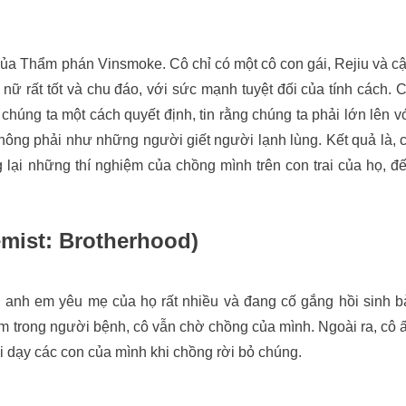
ủa Thẩm phán Vinsmoke. Cô chỉ có một cô con gái, Rejiu và c
hụ nữ rất tốt và chu đáo, với sức mạnh tuyệt đối của tính cách. 
úng ta một cách quyết định, tin rằng chúng ta phải lớn lên v
ng phải như những người giết người lạnh lùng. Kết quả là, 
lại những thí nghiệm của chồng mình trên con trai của họ, đ
hemist: Brotherhood)
i anh em yêu mẹ của họ rất nhiều và đang cố gắng hồi sinh b
nằm trong người bệnh, cô vẫn chờ chồng của mình. Ngoài ra, cô 
i dạy các con của mình khi chồng rời bỏ chúng.