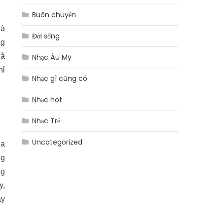
Buôn chuyện
là
Đời sống
ng
là
Nhạc Âu Mỹ
hỉ
Nhạc gì cũng có
Nhạc hot
Nhạc Trẻ
Uncategorized
ủa
ng
ng
y,
ày