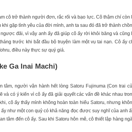
m cô trở thành người đơn, rắc rối và bạo lực. Cô thậm chí còn 
 khi gặp tình yêu của đời mình, anh ta sau đó đã trở thành chồ
nh ngược đãi, vì vậy anh ấy đã giúp cô ấy rời khỏi băng và cũng 
tháng trước khi bắt đầu bộ truyện làm một vụ tai nạn. Cô ấy c
Tohru, điều này thực sự quý giá.
ke Ga Inai Machi)
n tâm, người vận hành hết lòng Satoru Fujinuma (Con trai c
à có ý kiến ​​vì cô ấy đã giải quyết các vấn đề khác nhau tro
khi, cô ấy thấy mình không hoàn toàn hiểu Satoru, nhưng khô
 ấy như một con quỷ có khả năng đọc được suy nghĩ của anh ấ
an tâm đến cô ấy. Sau khi Satoru hôn mê, cô thiết lập hàng ng