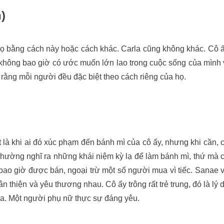
)
họ bằng cách này hoặc cách khác. Carla cũng không khác. Cô 
la không bao giờ có ước muốn lớn lao trong cuộc sống của mình 
 rằng mỗi người đều đặc biệt theo cách riêng của họ.
t là khi ai đó xúc phạm đến bánh mì của cô ấy, nhưng khi cần, 
 thường nghĩ ra những khái niệm kỳ lạ để làm bánh mì, thứ mà 
ao giờ được bán, ngoại trừ một số người mua vì tiếc. Sanae 
 thiện và yêu thương nhau. Cô ấy trông rất trẻ trung, đó là lý 
sa. Một người phụ nữ thực sự đáng yêu.