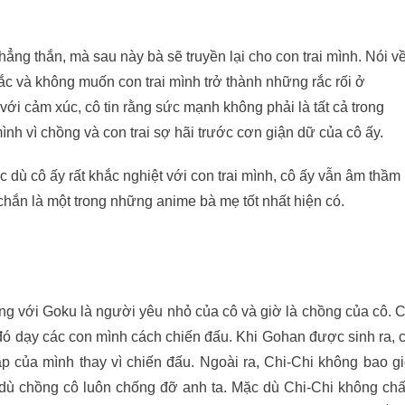
hẳng thắn, mà sau này bà sẽ truyền lại cho con trai mình. Nói v
c và không muốn con trai mình trở thành những rắc rối ở
 với cảm xúc, cô tin rằng sức mạnh không phải là tất cả trong
nh vì chồng và con trai sợ hãi trước cơn giận dữ của cô ấy.
 dù cô ấy rất khắc nghiệt với con trai mình, cô ấy vẫn âm thầm
chắn là một trong những anime bà mẹ tốt nhất hiện có.
ùng với Goku là người yêu nhỏ của cô và giờ là chồng của cô. 
đó dạy các con mình cách chiến đấu. Khi Gohan được sinh ra, 
ập của mình thay vì chiến đấu. Ngoài ra, Chi-Chi không bao g
dù chồng cô luôn chống đỡ anh ta. Mặc dù Chi-Chi không ch