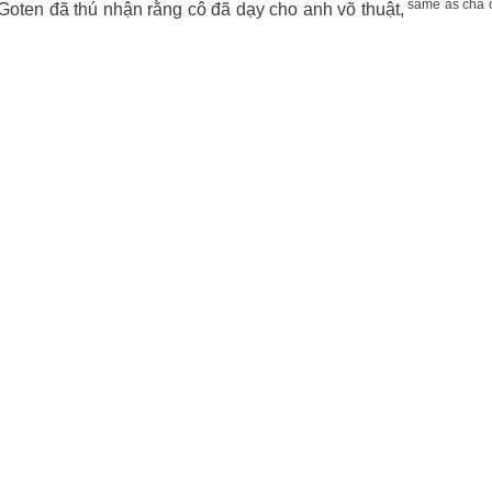
same as cha 
Goten đã thú nhận rằng cô đã dạy cho anh võ thuật,