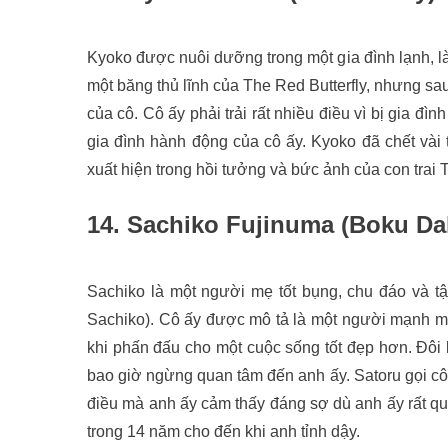
Kyoko được nuôi dưỡng trong một gia đình lạnh, là
một băng thủ lĩnh của The Red Butterfly, nhưng sau
của cô. Cô ấy phải trải rất nhiều điều vì bị gia đì
gia đình hành động của cô ấy. Kyoko đã chết vài 
xuất hiện trong hồi tưởng và bức ảnh của con trai 
14. Sachiko Fujinuma (Boku Da
Sachiko là một người mẹ tốt bụng, chu đáo và tậ
Sachiko). Cô ấy được mô tả là một người mạnh mẽ v
khi phấn đấu cho một cuộc sống tốt đẹp hơn. Đôi 
bao giờ ngừng quan tâm đến anh ấy. Satoru gọi cô
điều mà anh ấy cảm thấy đáng sợ dù anh ấy rất qu
trong 14 năm cho đến khi anh tỉnh dậy.