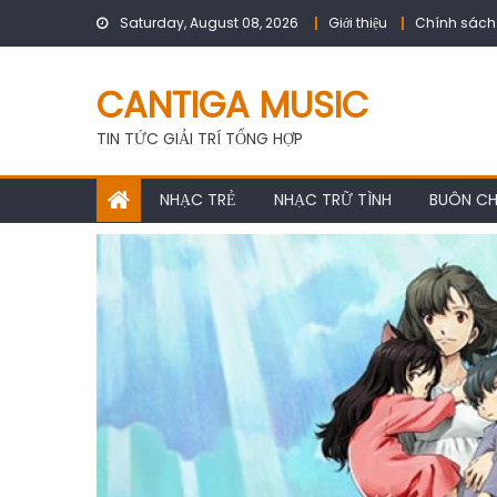
Skip
Saturday, August 08, 2026
Giới thiệu
Chính sách
to
content
CANTIGA MUSIC
TIN TỨC GIẢI TRÍ TỔNG HỢP
NHẠC TRẺ
NHẠC TRỮ TÌNH
BUÔN C