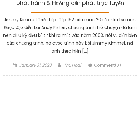
phát hành & Hướng dẫn phát trực tuyến
Jimmy Kimmel Trực tiếp! Tập 162 của mùa 20 sắp sửa hạ màn.
Được đạo diễn bởi Andy Fisher, chương trình trò chuyện đã làm
nên điều kỳ diệu kể từ khi ra mắt vào năm 2003. Nói về diễn biến
của chương trình, nó được trình bày bởi Jimmy Kimmel, nơi
anh thực hiện […]
Posted
Author
January 31, 2023
Thu Hoai
Comment(0)
on