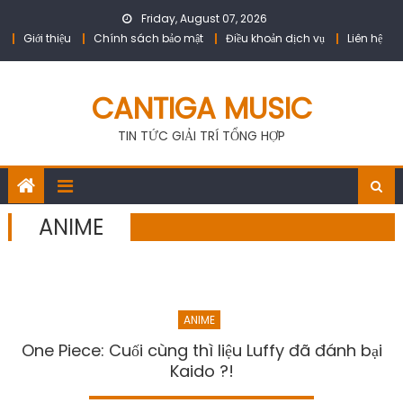
Skip
Friday, August 07, 2026
to
Giới thiệu
Chính sách bảo mật
Điều khoản dịch vụ
Liên hệ
content
CANTIGA MUSIC
TIN TỨC GIẢI TRÍ TỔNG HỢP
ANIME
ANIME
One Piece: Cuối cùng thì liệu Luffy đã đánh bại
Kaido ?!