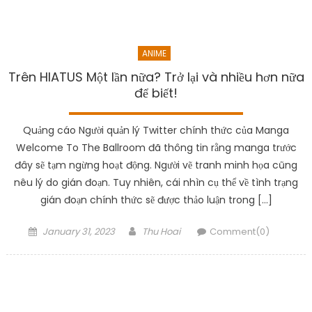
ANIME
Trên HIATUS Một lần nữa? Trở lại và nhiều hơn nữa
để biết!
Quảng cáo Người quản lý Twitter chính thức của Manga
Welcome To The Ballroom đã thông tin rằng manga trước
đây sẽ tạm ngừng hoạt động. Người vẽ tranh minh họa cũng
nêu lý do gián đoạn. Tuy nhiên, cái nhìn cụ thể về tình trạng
gián đoạn chính thức sẽ được thảo luận trong […]
Posted
Author
January 31, 2023
Thu Hoai
Comment(0)
on