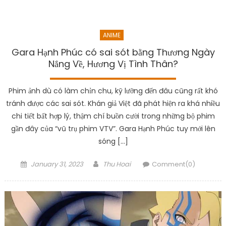
ANIME
Gara Hạnh Phúc có sai sót bằng Thương Ngày
Nắng Về, Hương Vị Tình Thân?
Phim ảnh dù có làm chỉn chu, kỹ lưỡng đến đâu cũng rất khó
tránh được các sai sót. Khán giả Việt đã phát hiện ra khá nhiều
chi tiết bất hợp lý, thậm chí buồn cười trong những bộ phim
gần đây của “vũ trụ phim VTV”. Gara Hạnh Phúc tuy mới lên
sóng […]
Posted
Author
January 31, 2023
Thu Hoai
Comment(0)
on