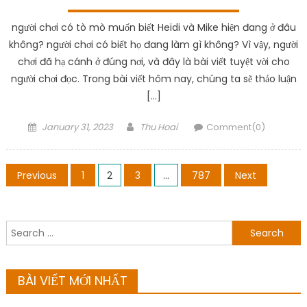
người chơi có tò mò muốn biết Heidi và Mike hiện đang ở đâu
không? người chơi có biết họ đang làm gì không? Vì vậy, người
chơi đã hạ cánh ở đúng nơi, và đây là bài viết tuyệt vời cho
người chơi đọc. Trong bài viết hôm nay, chúng ta sẽ thảo luận
[…]
Posted
Author
January 31, 2023
Thu Hoai
Comment(0)
on
Posts
Previous
1
2
3
…
787
Next
navigation
Search
for:
BÀI VIẾT MỚI NHẤT