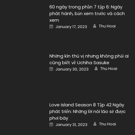
60 ngày trong phần 7 tập 6: Ngày
phát hành, bản xem trước và cách
xem
Author
Posted
Thu Hoai
January 17, 2023
on
Những kín thú vị nhưng không phải ai
cũng biết về Uchiha Sasuke
Author
Posted
Thu Hoai
January 30, 2023
on
Love Island Season 8 Tập 42 Ngày
phát triển: Những lời nói láo sẽ được
phơi bày
Author
Posted
Thu Hoai
January 31, 2023
on