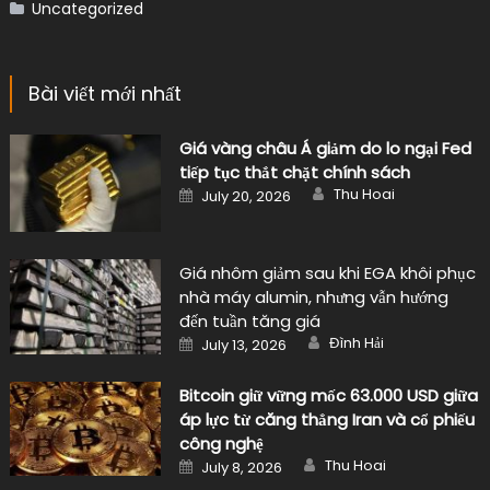
Bài viết mới nhất
Giá vàng châu Á giảm do lo ngại Fed
tiếp tục thắt chặt chính sách
Author
Posted
Thu Hoai
July 20, 2026
on
Giá nhôm giảm sau khi EGA khôi phục
nhà máy alumin, nhưng vẫn hướng
đến tuần tăng giá
Author
Posted
Đình Hải
July 13, 2026
on
Bitcoin giữ vững mốc 63.000 USD giữa
áp lực từ căng thẳng Iran và cổ phiếu
công nghệ
Author
Posted
Thu Hoai
July 8, 2026
on