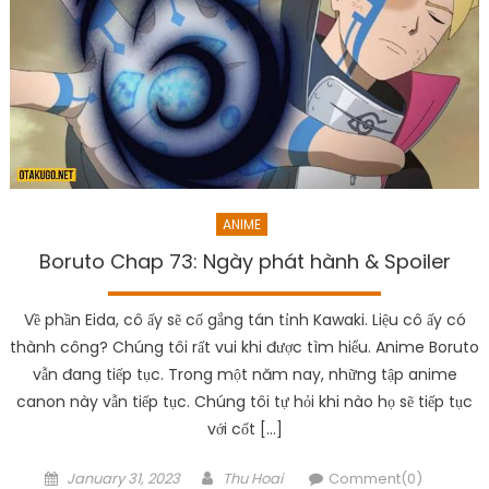
ANIME
Boruto Chap 73: Ngày phát hành & Spoiler
Về phần Eida, cô ấy sẽ cố gắng tán tỉnh Kawaki. Liệu cô ấy có
thành công? Chúng tôi rất vui khi được tìm hiểu. Anime Boruto
vẫn đang tiếp tục. Trong một năm nay, những tập anime
canon này vẫn tiếp tục. Chúng tôi tự hỏi khi nào họ sẽ tiếp tục
với cốt […]
Posted
Author
January 31, 2023
Thu Hoai
Comment(0)