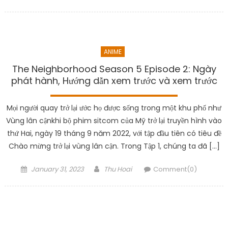
on
ANIME
The Neighborhood Season 5 Episode 2: Ngày
phát hành, Hướng dẫn xem trước và xem trước
Mọi người quay trở lại ước họ được sống trong một khu phố như
Vùng lân cậnkhi bộ phim sitcom của Mỹ trở lại truyền hình vào
thứ Hai, ngày 19 tháng 9 năm 2022, với tập đầu tiên có tiêu đề
Chào mừng trở lại vùng lân cận. Trong Tập 1, chúng ta đã […]
Posted
Author
January 31, 2023
Thu Hoai
Comment(0)
on