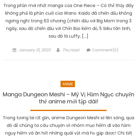
Trong phần mới nhất manga của One Piece – Có thể thấy đây
không phải là phần cuối của Wano. Kaido đã chiến đấu không
ngừng nghỉ trong 63 chương (chiến đấu với Big Mom trong 3
ngày, sau đó chiến đấu với Chín Bảo kiếm đỏ, 5 Siêu tân tinh,
sau đó là Luffy, […]
Posted
Author
January 31, 2023
Thu Hoai
Comment(0)
on
ANIME
Manga Dungeon Meshi – Mỹ Vị Hầm Ngục chuyển
thể anime mới tập dài!
Trong tương lai rất gần, anime Dungeon Meshi sẽ lên sóng, qua
đó để chúng ta câu chuyện về nhóm mạo hiểm đi vào hầm
nguy hiểm và ăn hết những quái vật mà họ gặp được! Chi tiết