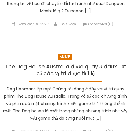
thông tin về tiêu đề chuyển đổi hình ảnh như sau! Dungeon
Meshi là gì? Dungeon […]
Posted
Author
January 31, 2023
Thu Hoai
Comment(0)
on
ANIME
The Dog House Australia được quay ở đâu? Tất
cả các vị trí được tiết lộ
Dog Hoomans lắp ráp! Chúng tôi đang ở đây với vị trí quay
phim The Dog House Australia. Trong vô số các chương trình
và phim, có một chương trình khiến game thủ không thể rời
mắt. The Dog house là một trong những chương trình như vậy.
Nếu game thủ đã từng nuôi một […]
Posted
Author