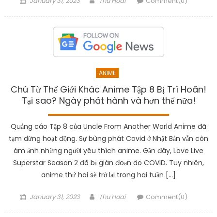
January 31, 2023
Thu Hoai
Comment(0)
on
ANIME
Chú Từ Thế Giới Khác Anime Tập 8 Bị Trì Hoãn!
Tại sao? Ngày phát hành và hơn thế nữa!
Quảng cáo Tập 8 của Uncle From Another World Anime đã
tạm dừng hoạt động. Sự bùng phát Covid ở Nhật Bản vẫn còn
ám ảnh những người yêu thích anime. Gần đây, Love Live
Superstar Season 2 đã bị gián đoạn do COVID. Tuy nhiên,
anime thứ hai sẽ trở lại trong hai tuần […]
Posted
Author
January 31, 2023
Thu Hoai
Comment(0)
on